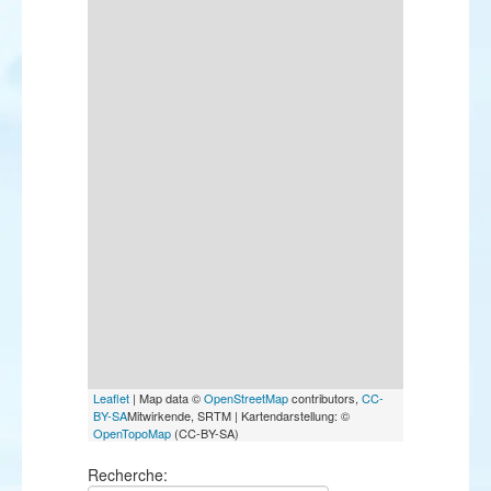
Leaflet
| Map data ©
OpenStreetMap
contributors,
CC-
BY-SA
Mitwirkende, SRTM | Kartendarstellung: ©
OpenTopoMap
(CC-BY-SA)
Recherche: