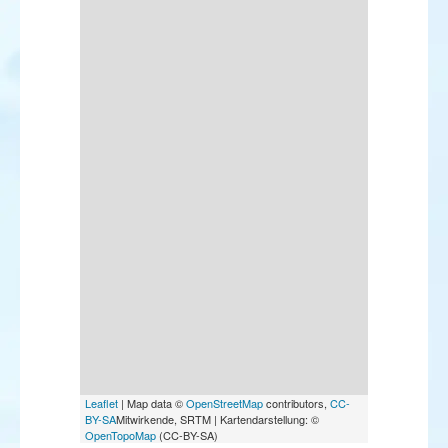
Leaflet
| Map data ©
OpenStreetMap
contributors,
CC-
BY-SA
Mitwirkende, SRTM | Kartendarstellung: ©
OpenTopoMap
(CC-BY-SA)