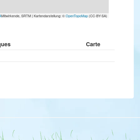
A
Mitwirkende, SRTM | Kartendarstellung: ©
OpenTopoMap
(CC-BY-SA)
ques
Carte