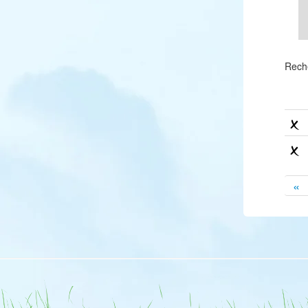
Rech
«