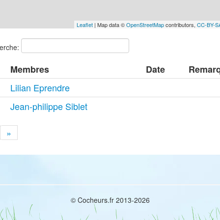
Leaflet
| Map data ©
OpenStreetMap
contributors,
CC-BY-S
erche:
Membres
Date
Remar
Lilian Eprendre
Jean-philippe Siblet
»
© Cocheurs.fr 2013-2026