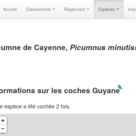
Accueil
Classements
Règlement
Espèces
Insc
cumne de Cayenne,
Picumnus minutis
formations sur les coches Guyane
e espèce a été cochée 2 fois.
+
−