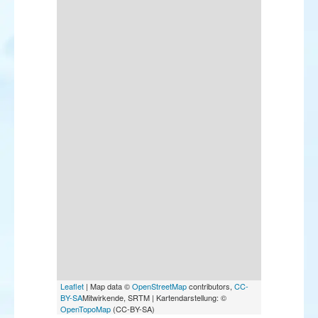
Leaflet
| Map data ©
OpenStreetMap
contributors,
CC-
BY-SA
Mitwirkende, SRTM | Kartendarstellung: ©
OpenTopoMap
(CC-BY-SA)