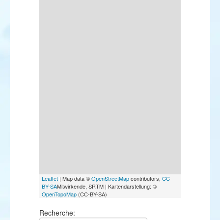
Leaflet
| Map data ©
OpenStreetMap
contributors,
CC-
BY-SA
Mitwirkende, SRTM | Kartendarstellung: ©
OpenTopoMap
(CC-BY-SA)
Recherche: