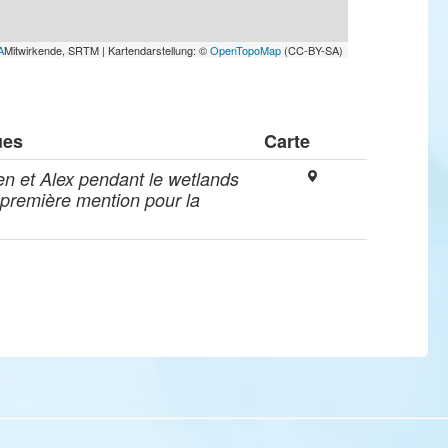
A
Mitwirkende, SRTM | Kartendarstellung: ©
OpenTopoMap
(CC-BY-SA)
ues
Carte
en et Alex pendant le wetlands
 première mention pour la