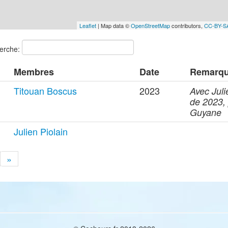
Leaflet
| Map data ©
OpenStreetMap
contributors,
CC-BY-S
erche:
Membres
Date
Remarq
Titouan Boscus
2023
Avec Juli
de 2023,
Guyane
Julien Piolain
»