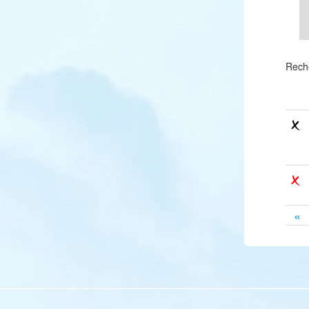
Rech
«