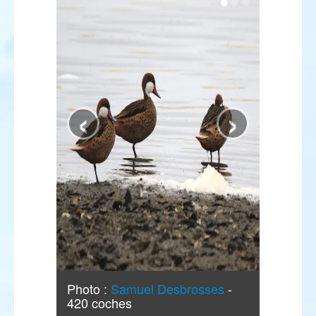
‹
›
Photo :
Samuel Desbrosses
-
420 coches