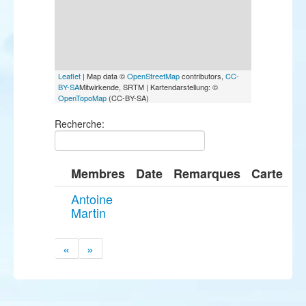
Leaflet
| Map data ©
OpenStreetMap
contributors,
CC-
BY-SA
Mitwirkende, SRTM | Kartendarstellung: ©
OpenTopoMap
(CC-BY-SA)
Recherche:
Membres
Date
Remarques
Carte
Antoine
Martin
«
»