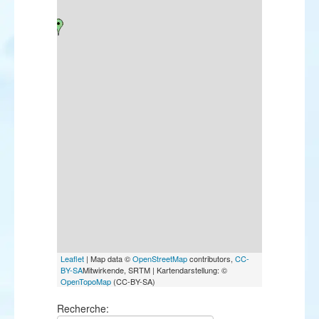
Leaflet
| Map data ©
OpenStreetMap
contributors,
CC-
BY-SA
Mitwirkende, SRTM | Kartendarstellung: ©
OpenTopoMap
(CC-BY-SA)
Recherche: