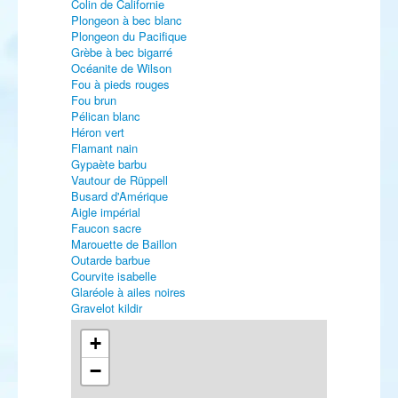
Colin de Californie
Plongeon à bec blanc
Plongeon du Pacifique
Grèbe à bec bigarré
Océanite de Wilson
Fou à pieds rouges
Fou brun
Pélican blanc
Héron vert
Flamant nain
Gypaète barbu
Vautour de Rüppell
Busard d'Amérique
Aigle impérial
Faucon sacre
Marouette de Baillon
Outarde barbue
Courvite isabelle
Glaréole à ailes noires
Gravelot kildir
Gravelot de Leschenault
Pluvier asiatique
+
Pluvier fauve
−
Vanneau à queue blanche
Bécasseau à cou roux