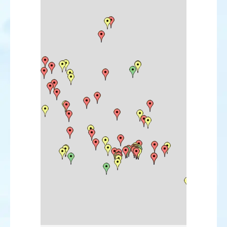
Bécasseau minuscule
Bécasseau de Baird
Bécasseau à queue pointue
Bécasseau à échasses
Bécassine double
Courlis hudsonien
Bartramie des champs
Chevalier solitaire
Chevalier grivelé
Chevalier de Sibérie
Mouette atricille
Mouette de Franklin
Mouette de Bonaparte
Mouette de Ross
Mouette blanche
Goéland d'Amérique
Sterne fuligineuse
Sterne bridée
Sterne royale (américaine)
Sterne (royale) africaine
Sterne voyageuse
Sterne de Forster
Tourterelle orientale
Harfang des neiges
Engoulevent à collier roux