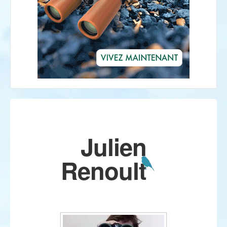
Julien
Renoult