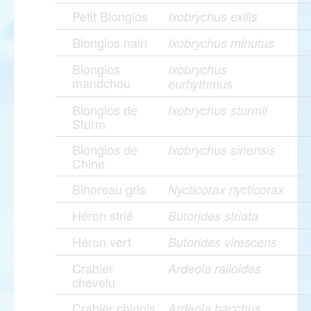
Petit Blongios
Ixobrychus exilis
Blongios nain
Ixobrychus minutus
Blongios
Ixobrychus
mandchou
eurhythmus
Blongios de
Ixobrychus sturmii
Sturm
Blongios de
Ixobrychus sinensis
Chine
Bihoreau gris
Nycticorax nycticorax
Héron strié
Butorides striata
Héron vert
Butorides virescens
Crabier
Ardeola ralloides
chevelu
Crabier chinois
Ardeola bacchus