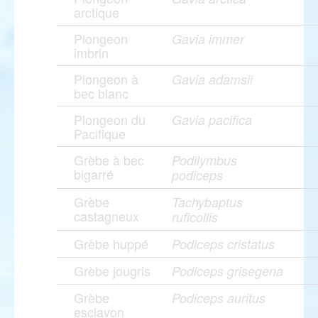
arctique
Plongeon
Gavia immer
imbrin
Plongeon à
Gavia adamsii
bec blanc
Plongeon du
Gavia pacifica
Pacifique
Grèbe à bec
Podilymbus
bigarré
podiceps
Grèbe
Tachybaptus
castagneux
ruficollis
Grèbe huppé
Podiceps cristatus
Grèbe jougris
Podiceps grisegena
Grèbe
Podiceps auritus
esclavon