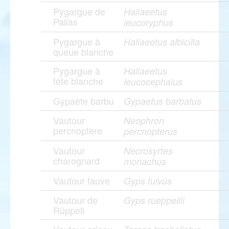
Pygargue de
Haliaeetus
Pallas
leucoryphus
Pygargue à
Haliaeetus albicilla
queue blanche
Pygargue à
Haliaeetus
tête blanche
leucocephalus
Gypaète barbu
Gypaetus barbatus
Vautour
Neophron
percnoptère
percnopterus
Vautour
Necrosyrtes
charognard
monachus
Vautour fauve
Gyps fulvus
Vautour de
Gyps rueppellii
Rüppell