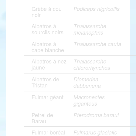
Grèbe à cou
Podiceps nigricollis
noir
Albatros à
Thalassarche
sourcils noirs
melanophris
Albatros à
Thalassarche cauta
cape blanche
Albatros à nez
Thalassarche
jaune
chlororhynchos
Albatros de
Diomedea
Tristan
dabbenena
Fulmar géant
Macronectes
giganteus
Petrel de
Pterodroma baraui
Barau
Fulmar boréal
Fulmarus glacialis