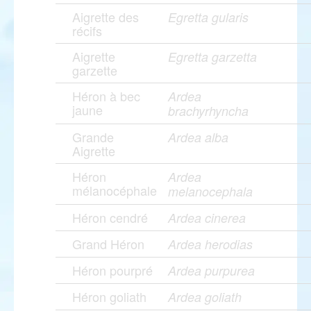
Aigrette des
Egretta gularis
récifs
Aigrette
Egretta garzetta
garzette
Héron à bec
Ardea
jaune
brachyrhyncha
Grande
Ardea alba
Aigrette
Héron
Ardea
mélanocéphale
melanocephala
Héron cendré
Ardea cinerea
Grand Héron
Ardea herodias
Héron pourpré
Ardea purpurea
Héron goliath
Ardea goliath