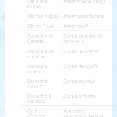
Oie à tête
Anser indicus (féral)
barrée
Oie des neiges
Anser caerulescens
Oie de Ross
Anser rossii
Bernache du
Branta canadensis
Canada
(féral en Fr)
Bernache de
Branta hutchinsii
Hutchins
Bernache
Branta leucopsis
nonnette
Bernache
Branta bernicla
cravant
Bernache à
Branta ruficollis
cou roux
Ouette
Alopochen
d'Egypte
aegyptiaca (féral en