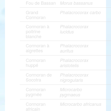
Fou de Bassan
Morus bassanus
Grand
Phalacrocorax carbo
Cormoran
Cormoran à
Phalacrocorax
poitrine
lucidus
blanche
Cormoran à
Phalacrocorax
aigrettes
auritus
Cormoran
Phalacrocorax
huppé
aristotelis
Cormoran de
Phalacrocorax
Socotra
nigrogularis
Cormoran
Microcarbo
pygmée
pygmaeus
Cormoran
Microcarbo africanus
africain