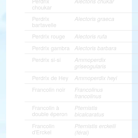
Perdrix
Alectoris chukar
choukar
Perdrix
Alectoris graeca
bartavelle
Perdrix rouge
Alectoris rufa
Perdrix gambra
Alectoris barbara
Perdrix si-si
Ammoperdix
griseogularis
Perdrix de Hey
Ammoperdix heyi
Francolin noir
Francolinus
francolinus
Francolin à
Pternistis
double éperon
bicalcaratus
Francolin
Pternistis erckelii
d'Erckel
(féral)