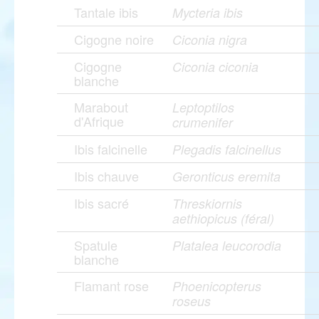
Tantale ibis
Mycteria ibis
Cigogne noire
Ciconia nigra
Cigogne
Ciconia ciconia
blanche
Marabout
Leptoptilos
d'Afrique
crumenifer
Ibis falcinelle
Plegadis falcinellus
Ibis chauve
Geronticus eremita
Ibis sacré
Threskiornis
aethiopicus (féral)
Spatule
Platalea leucorodia
blanche
Flamant rose
Phoenicopterus
roseus