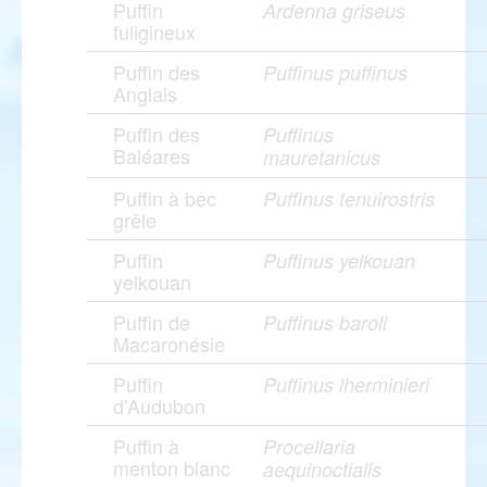
Puffin
Ardenna griseus
fuligineux
Puffin des
Puffinus puffinus
Anglais
Puffin des
Puffinus
Baléares
mauretanicus
Puffin à bec
Puffinus tenuirostris
grêle
Puffin
Puffinus yelkouan
yelkouan
Puffin de
Puffinus baroli
Macaronésie
Puffin
Puffinus lherminieri
d'Audubon
Puffin à
Procellaria
menton blanc
aequinoctialis