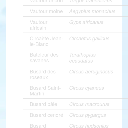
Vautour oricou
Torgos tracheliotus
Vautour moine
Aegypius monachus
Vautour
Gyps africanus
africain
Circaète Jean-
Circaetus gallicus
le-Blanc
Bateleur des
Terathopius
savanes
ecaudatus
Busard des
Circus aeruginosus
roseaux
Busard Saint-
Circus cyaneus
Martin
Busard pâle
Circus macrourus
Busard cendré
Circus pygargus
Busard
Circus hudsonius