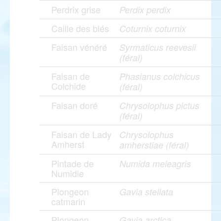
Perdrix grise
Perdix perdix
Caille des blés
Coturnix coturnix
Faisan vénéré
Syrmaticus reevesii
(féral)
Faisan de
Phasianus colchicus
Colchide
(féral)
Faisan doré
Chrysolophus pictus
(féral)
Faisan de Lady
Chrysolophus
Amherst
amherstiae (féral)
Pintade de
Numida meleagris
Numidie
Plongeon
Gavia stellata
catmarin
Plongeon
Gavia arctica