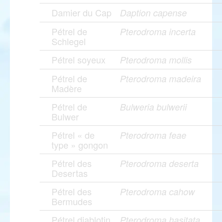
Damier du Cap
Daption capense
Pétrel de
Pterodroma incerta
Schlegel
Pétrel soyeux
Pterodroma mollis
Pétrel de
Pterodroma madeira
Madère
Pétrel de
Bulweria bulwerii
Bulwer
Pétrel « de
Pterodroma feae
type » gongon
Pétrel des
Pterodroma deserta
Desertas
Pétrel des
Pterodroma cahow
Bermudes
Pétrel diablotin
Pterodroma hasitata