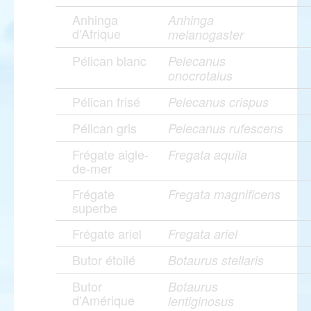
Anhinga
Anhinga
d'Afrique
melanogaster
Pélican blanc
Pelecanus
onocrotalus
Pélican frisé
Pelecanus crispus
Pélican gris
Pelecanus rufescens
Frégate aigle-
Fregata aquila
de-mer
Frégate
Fregata magnificens
superbe
Frégate ariel
Fregata ariel
Butor étoilé
Botaurus stellaris
Butor
Botaurus
d'Amérique
lentiginosus