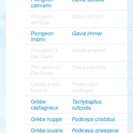
catmarin
Plongeon
Gavia arctica
arctique
Plongeon
Gavia immer
imbrin
Plongeon à
Gavia adamsii
bec blanc
Plongeon du
Gavia pacifica
Pacifique
Grèbe à bec
Podilymbus
bigarré
podiceps
Grèbe
Tachybaptus
castagneux
ruficollis
Grèbe huppé
Podiceps cristatus
Grèbe jougris
Podiceps grisegena