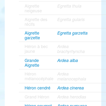
Aigrette
Egretta thula
neigeuse
Aigrette des
Egretta gularis
récifs
Aigrette
Egretta garzetta
garzette
Héron à bec
Ardea
jaune
brachyrhyncha
Grande
Ardea alba
Aigrette
Héron
Ardea
mélanocéphale
melanocephala
Héron cendré
Ardea cinerea
Grand Héron
Ardea herodias
Héron pourpré
Ardea purpurea