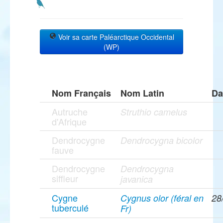
Voir sa carte Paléarctique Occidental
(WP)
Nom Français
Nom Latin
Da
Autruche
Struthio camelus
d'Afrique
Dendrocygne
Dendrocygna bicolor
fauve
Dendrocygne
Dendrocygna
siffleur
javanica
Cygne
Cygnus olor (féral en
28
tuberculé
Fr)