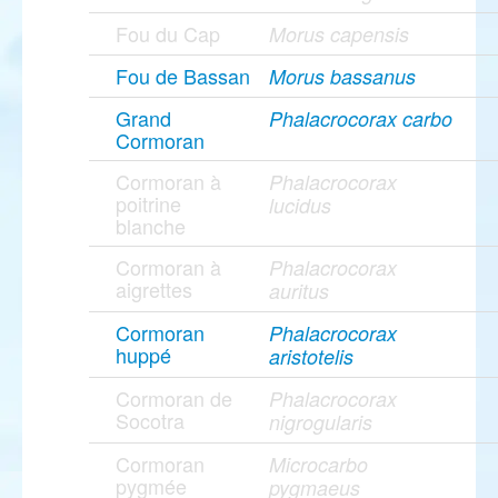
Fou du Cap
Morus capensis
Fou de Bassan
Morus bassanus
Grand
Phalacrocorax carbo
Cormoran
Cormoran à
Phalacrocorax
poitrine
lucidus
blanche
Cormoran à
Phalacrocorax
aigrettes
auritus
Cormoran
Phalacrocorax
huppé
aristotelis
Cormoran de
Phalacrocorax
Socotra
nigrogularis
Cormoran
Microcarbo
pygmée
pygmaeus