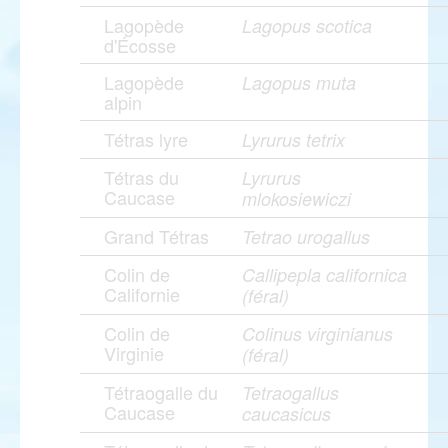
Lagopède
Lagopus scotica
d'Écosse
Lagopède
Lagopus muta
alpin
Tétras lyre
Lyrurus tetrix
Tétras du
Lyrurus
Caucase
mlokosiewiczi
Grand Tétras
Tetrao urogallus
Colin de
Callipepla californica
Californie
(féral)
Colin de
Colinus virginianus
Virginie
(féral)
Tétraogalle du
Tetraogallus
Caucase
caucasicus