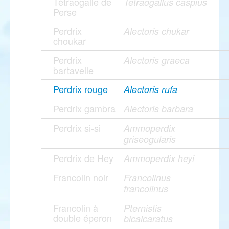
Tétraogalle de
Tetraogallus caspius
Perse
Perdrix
Alectoris chukar
choukar
Perdrix
Alectoris graeca
bartavelle
Perdrix rouge
Alectoris rufa
Perdrix gambra
Alectoris barbara
Perdrix si-si
Ammoperdix
griseogularis
Perdrix de Hey
Ammoperdix heyi
Francolin noir
Francolinus
francolinus
Francolin à
Pternistis
double éperon
bicalcaratus