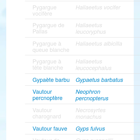
Pygargue
Haliaeetus vocifer
vocifère
Pygargue de
Haliaeetus
Pallas
leucoryphus
Pygargue à
Haliaeetus albicilla
queue blanche
Pygargue à
Haliaeetus
tête blanche
leucocephalus
Gypaète barbu
Gypaetus barbatus
Vautour
Neophron
percnoptère
percnopterus
Vautour
Necrosyrtes
charognard
monachus
Vautour fauve
Gyps fulvus