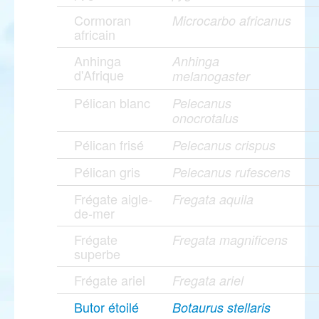
Cormoran
Microcarbo africanus
africain
Anhinga
Anhinga
d'Afrique
melanogaster
Pélican blanc
Pelecanus
onocrotalus
Pélican frisé
Pelecanus crispus
Pélican gris
Pelecanus rufescens
Frégate aigle-
Fregata aquila
de-mer
Frégate
Fregata magnificens
superbe
Frégate ariel
Fregata ariel
Butor étoilé
Botaurus stellaris