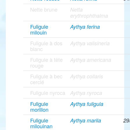
Nette brune
Netta
erythrophthalma
Fuligule
Aythya ferina
milouin
Fuligule à dos
Aythya valisineria
blanc
Fuligule à tête
Aythya americana
rouge
Fuligule à bec
Aythya collaris
cerclé
Fuligule nyroca
Aythya nyroca
Fuligule
Aythya fuligula
morillon
Fuligule
Aythya marila
29
milouinan