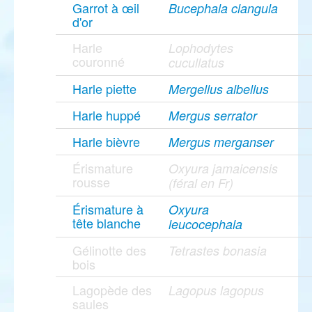
Garrot à œil
Bucephala clangula
d'or
Harle
Lophodytes
couronné
cucullatus
Harle piette
Mergellus albellus
Harle huppé
Mergus serrator
Harle bièvre
Mergus merganser
Érismature
Oxyura jamaicensis
rousse
(féral en Fr)
Érismature à
Oxyura
tête blanche
leucocephala
Gélinotte des
Tetrastes bonasia
bois
Lagopède des
Lagopus lagopus
saules