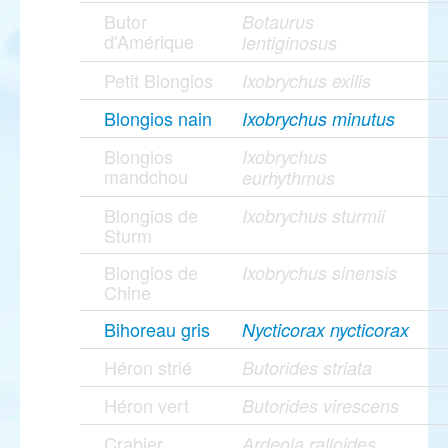
Butor
Botaurus
d'Amérique
lentiginosus
Petit Blongios
Ixobrychus exilis
Blongios nain
Ixobrychus minutus
Blongios
Ixobrychus
mandchou
eurhythmus
Blongios de
Ixobrychus sturmii
Sturm
Blongios de
Ixobrychus sinensis
Chine
Bihoreau gris
Nycticorax nycticorax
Héron strié
Butorides striata
Héron vert
Butorides virescens
Crabier
Ardeola ralloides