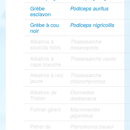
Grèbe
Podiceps auritus
esclavon
Grèbe à cou
Podiceps nigricollis
noir
Albatros à
Thalassarche
sourcils noirs
melanophris
Albatros à
Thalassarche cauta
cape blanche
Albatros à nez
Thalassarche
jaune
chlororhynchos
Albatros de
Diomedea
Tristan
dabbenena
Fulmar géant
Macronectes
giganteus
Petrel de
Pterodroma baraui