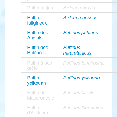
Puffin majeur
Ardenna gravis
Puffin
Ardenna griseus
fuligineux
Puffin des
Puffinus puffinus
Anglais
Puffin des
Puffinus
Baléares
mauretanicus
Puffin à bec
Puffinus tenuirostris
grêle
Puffin
Puffinus yelkouan
yelkouan
Puffin de
Puffinus baroli
Macaronésie
Puffin
Puffinus lherminieri
d'Audubon