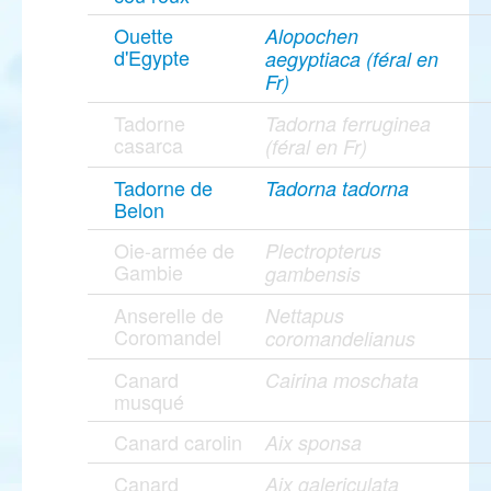
Ouette
Alopochen
d'Egypte
aegyptiaca (féral en
Fr)
Tadorne
Tadorna ferruginea
casarca
(féral en Fr)
Tadorne de
Tadorna tadorna
Belon
Oie-armée de
Plectropterus
Gambie
gambensis
Anserelle de
Nettapus
Coromandel
coromandelianus
Canard
Cairina moschata
musqué
Canard carolin
Aix sponsa
Canard
Aix galericulata