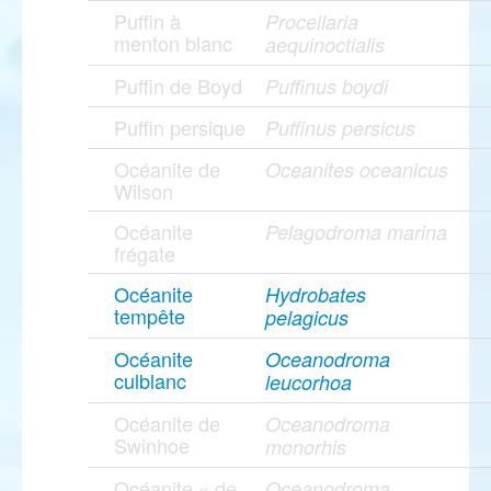
Puffin à
Procellaria
menton blanc
aequinoctialis
Puffin de Boyd
Puffinus boydi
Puffin persique
Puffinus persicus
Océanite de
Oceanites oceanicus
Wilson
Océanite
Pelagodroma marina
frégate
Océanite
Hydrobates
tempête
pelagicus
Océanite
Oceanodroma
culblanc
leucorhoa
Océanite de
Oceanodroma
Swinhoe
monorhis
Océanite « de
Oceanodroma