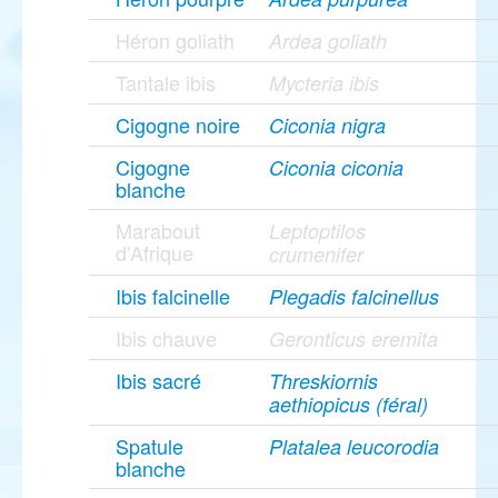
Héron goliath
Ardea goliath
Tantale ibis
Mycteria ibis
Cigogne noire
Ciconia nigra
Cigogne
Ciconia ciconia
blanche
Marabout
Leptoptilos
d'Afrique
crumenifer
Ibis falcinelle
Plegadis falcinellus
Ibis chauve
Geronticus eremita
Ibis sacré
Threskiornis
aethiopicus (féral)
Spatule
Platalea leucorodia
blanche