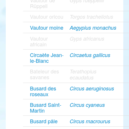
Vautour de
Gyps rueppellii
Rüppell
Vautour oricou
Torgos tracheliotus
Vautour moine
Aegypius monachus
Vautour
Gyps africanus
africain
Circaète Jean-
Circaetus gallicus
le-Blanc
Bateleur des
Terathopius
savanes
ecaudatus
Busard des
Circus aeruginosus
roseaux
Busard Saint-
Circus cyaneus
Martin
Busard pâle
Circus macrourus