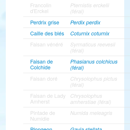
Francolin
Pternistis erckelii
d'Erckel
(féral)
Perdrix grise
Perdix perdix
Caille des blés
Coturnix coturnix
Faisan vénéré
Syrmaticus reevesii
(féral)
Faisan de
Phasianus colchicus
Colchide
(féral)
Faisan doré
Chrysolophus pictus
(féral)
Faisan de Lady
Chrysolophus
Amherst
amherstiae (féral)
Pintade de
Numida meleagris
Numidie
Plongeon
Gavia stellata