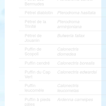
Bermudes
Pétrel diablotin
Pterodroma hasitata
Pétrel de la
Pterodroma
Trinité
arminjoniana
Pétrel de
Bulweria fallax
Jouanin
Puffin de
Calonectris
Scopoli
diomedea
Puffin cendré
Calonectris borealis
Puffin du Cap
Calonectris edwardsi
Vert
Puffin
Calonectris
leucomèle
leucomelas
Puffin à pieds
Ardenna carneipes
pâles