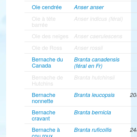
Oie cendrée
Anser anser
Oie à tête
Anser indicus (féral)
barrée
Oie des neiges
Anser caerulescens
Oie de Ross
Anser rossii
Bernache du
Branta canadensis
Canada
(féral en Fr)
Bernache de
Branta hutchinsii
Hutchins
Bernache
Branta leucopsis
20
nonnette
Bernache
Branta bernicla
cravant
Bernache à
Branta ruficollis
24
cou roux