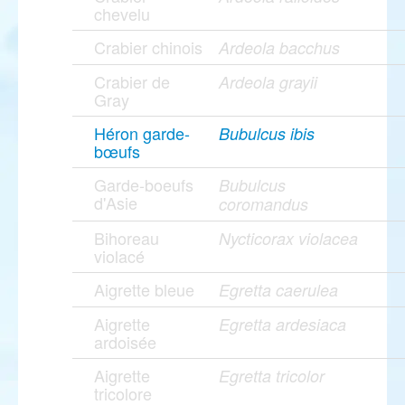
chevelu
Crabier chinois
Ardeola bacchus
Crabier de
Ardeola grayii
Gray
Héron garde-
Bubulcus ibis
bœufs
Garde-boeufs
Bubulcus
d'Asie
coromandus
Bihoreau
Nycticorax violacea
violacé
Aigrette bleue
Egretta caerulea
Aigrette
Egretta ardesiaca
ardoisée
Aigrette
Egretta tricolor
tricolore