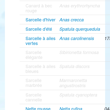
Canard à bec
Anas erythrorhyncha
rouge
Sarcelle d'hiver
Anas crecca
Sarcelle d'été
Spatula querquedula
Sarcelle à ailes
Anas carolinensis
17
vertes
Sarcelle
Sibirionetta formosa
élégante
Sarcelle à ailes
Spatula discors
bleues
Sarcelle
Marmaronetta
marbrée
angustirostris
Sarcelle
Spatula cyanoptera
cannelle
Nette rousse
Netta rufina
04