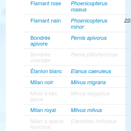
Flamant rose
Phoenicopterus
roseus
Flamant nain
Phoenicopterus
22
minor
Bondrée
Pernis apivorus
apivore
Bondrée
Pernis ptilorhynchus
orientale
Élanion blanc
Elanus caeruleus
Milan noir
Milvus migrans
Milan à bec
Milvus aegyptius
jaune
Milan royal
Milvus milvus
Milan à queue
Elanoides forficatus
fourchue