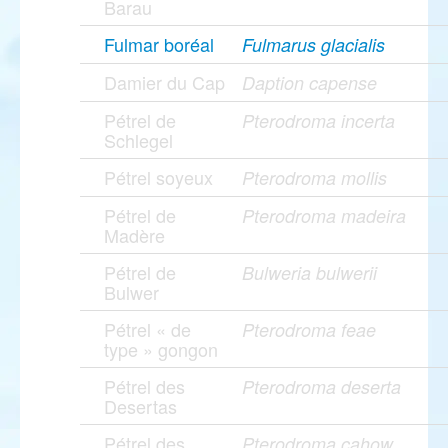
Barau
Fulmar boréal
Fulmarus glacialis
Damier du Cap
Daption capense
Pétrel de
Pterodroma incerta
Schlegel
Pétrel soyeux
Pterodroma mollis
Pétrel de
Pterodroma madeira
Madère
Pétrel de
Bulweria bulwerii
Bulwer
Pétrel « de
Pterodroma feae
type » gongon
Pétrel des
Pterodroma deserta
Desertas
Pétrel des
Pterodroma cahow