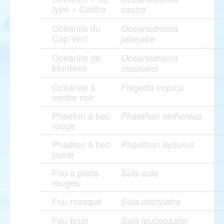
type » Castro
castro
Océanite du
Oceanodroma
Cap-Vert
jabejabe
Océanite de
Oceanodroma
Monteiro
monteiroi
Océanite à
Fregetta tropica
ventre noir
Phaéton à bec
Phaethon aethereus
rouge
Phaéton à bec
Phaethon lepturus
jaune
Fou à pieds
Sula sula
rouges
Fou masqué
Sula dactylatra
Fou brun
Sula leucogaster