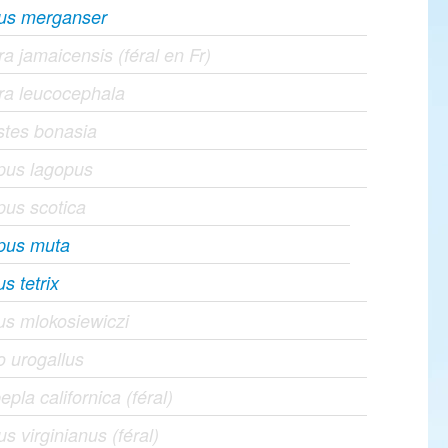
us merganser
a jamaicensis (féral en Fr)
ra leucocephala
stes bonasia
pus lagopus
us scotica
pus muta
us tetrix
us mlokosiewiczi
o urogallus
epla californica (féral)
us virginianus (féral)