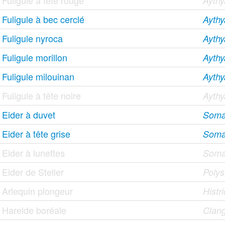
Fuligule à tête rouge
Ayth
Fuligule à bec cerclé
Aythy
Fuligule nyroca
Aythy
Fuligule morillon
Aythy
Fuligule milouinan
Aythy
Fuligule à tête noire
Aythy
Eider à duvet
Somat
Eider à tête grise
Somat
Eider à lunettes
Somat
Eider de Steller
Polyst
Arlequin plongeur
Histr
Harelde boréale
Clang