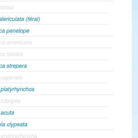
sponsa
lericulata (féral)
ca penelope
ca americana
a falcata
ca strepera
 capensis
platyrhynchos
rubripes
 acuta
la clypeata
erythrorhyncha