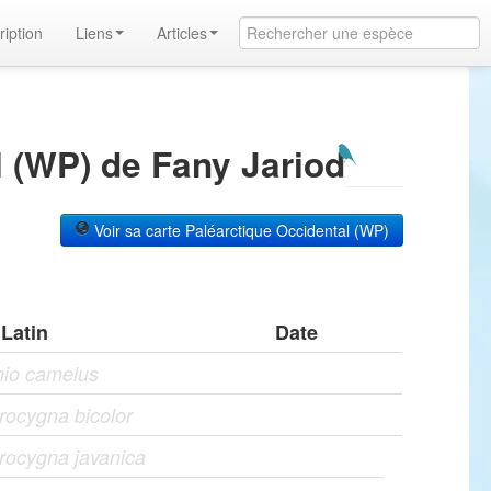
ription
Liens
Articles
 (WP) de Fany Jariod
Voir sa carte Paléarctique Occidental (WP)
Latin
Date
hio camelus
ocygna bicolor
rocygna javanica