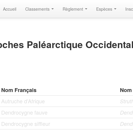
Accueil
Classements
Règlement
Espèces
Insc
ches Paléarctique Occidental
Nom Français
Nom 
Autruche d'Afrique
Strut
Dendrocygne fauve
Dendr
Dendrocygne siffleur
Dend