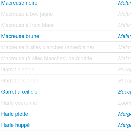
Macreuse noire
Melan
Macreuse à bec jaune
Melan
Macreuse à front blanc
Melan
Macreuse brune
Melan
Macreuse à ailes blanches (américaine)
Melan
Macreuse (à ailes blanches) de Sibérie
Melan
Garrot albéole
Bucep
Garrot d'Islande
Bucep
Garrot à œil d'or
Bucep
Harle couronné
Lopho
Harle piette
Merge
Harle huppé
Mergu