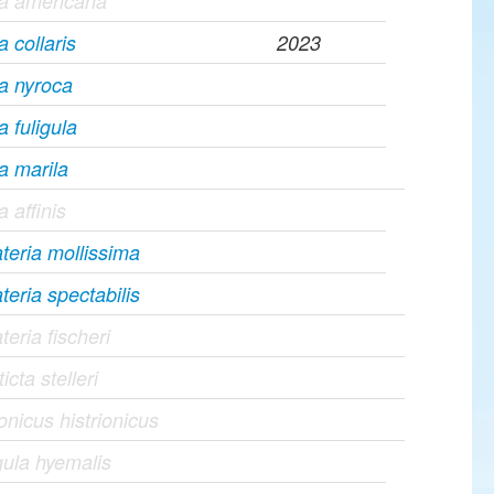
ya americana
a collaris
2023
a nyroca
a fuligula
a marila
a affinis
eria mollissima
eria spectabilis
eria fischeri
icta stelleri
ionicus histrionicus
ula hyemalis