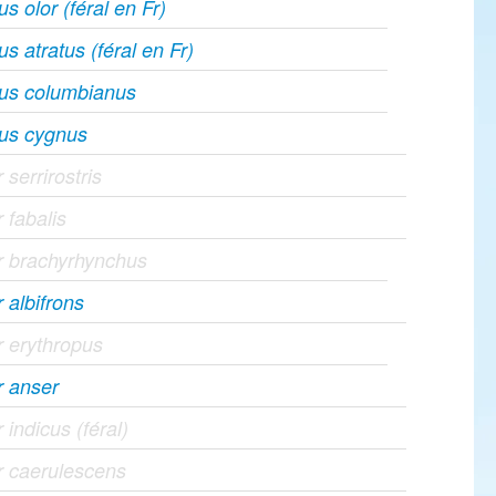
s olor (féral en Fr)
s atratus (féral en Fr)
us columbianus
us cygnus
 serrirostris
 fabalis
r brachyrhynchus
 albifrons
 erythropus
r anser
 indicus (féral)
r caerulescens