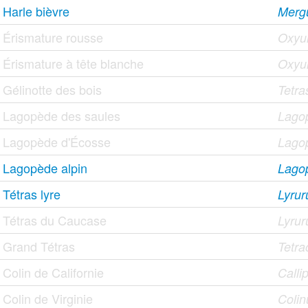
Harle bièvre
Merg
Érismature rousse
Oxyur
Érismature à tête blanche
Oxyu
Gélinotte des bois
Tetra
Lagopède des saules
Lago
Lagopède d'Écosse
Lagop
Lagopède alpin
Lago
Tétras lyre
Lyrur
Tétras du Caucase
Lyrur
Grand Tétras
Tetra
Colin de Californie
Callip
Colin de Virginie
Colin