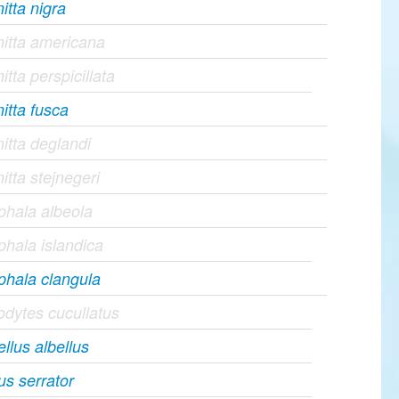
itta nigra
itta americana
itta perspicillata
itta fusca
itta deglandi
itta stejnegeri
hala albeola
hala islandica
hala clangula
dytes cucullatus
llus albellus
s serrator