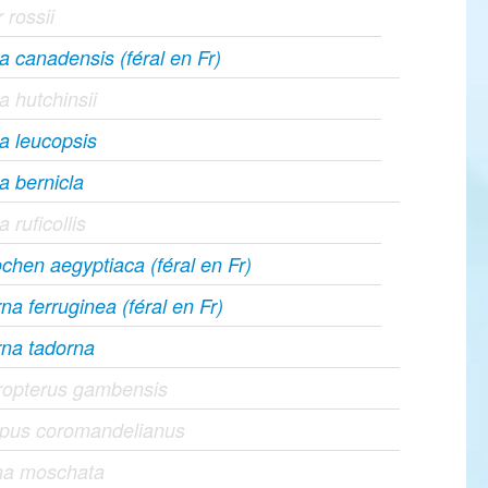
 rossii
a canadensis (féral en Fr)
a hutchinsii
a leucopsis
a bernicla
 ruficollis
chen aegyptiaca (féral en Fr)
na ferruginea (féral en Fr)
rna tadorna
ropterus gambensis
apus coromandelianus
ina moschata