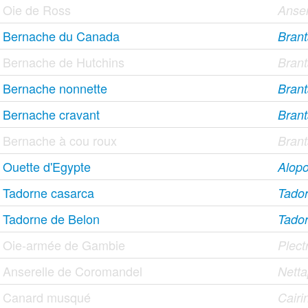
Oie de Ross
Anser
Bernache du Canada
Brant
Bernache de Hutchins
Brant
Bernache nonnette
Brant
Bernache cravant
Brant
Bernache à cou roux
Branta
Ouette d'Egypte
Alopo
Tadorne casarca
Tador
Tadorne de Belon
Tado
Oie-armée de Gambie
Plect
Anserelle de Coromandel
Nett
Canard musqué
Cair