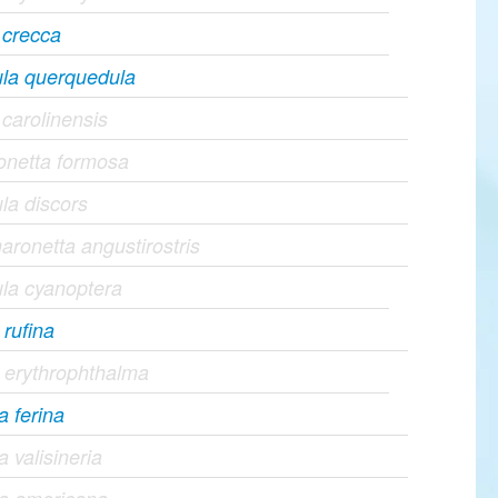
 crecca
ula querquedula
carolinensis
ionetta formosa
la discors
ronetta angustirostris
la cyanoptera
 rufina
 erythrophthalma
a ferina
a valisineria