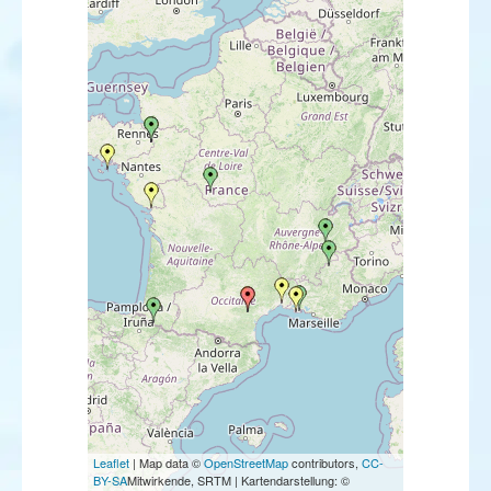
Leaflet
| Map data ©
OpenStreetMap
contributors,
CC-
BY-SA
Mitwirkende, SRTM | Kartendarstellung: ©