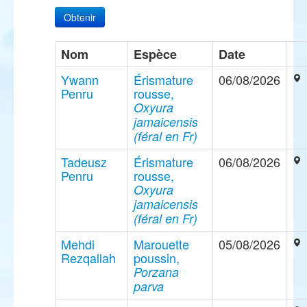
Nom
Espèce
Date
Ywann
Érismature
06/08/2026
Penru
rousse,
Oxyura
jamaicensis
(féral en Fr)
Tadeusz
Érismature
06/08/2026
Penru
rousse,
Oxyura
jamaicensis
(féral en Fr)
Mehdi
Marouette
05/08/2026
Rezqallah
poussin,
Porzana
parva