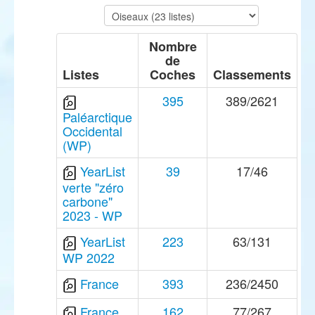
Nombre
de
Listes
Coches
Classements
395
389/2621
Paléarctique
Occidental
(WP)
YearList
39
17/46
verte "zéro
carbone"
2023 - WP
YearList
223
63/131
WP 2022
France
393
236/2450
France
162
77/267