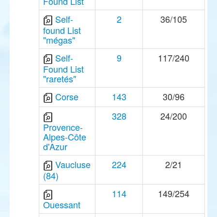
Found List
Self-
2
36/105
found List
"mégas"
Self-
9
117/240
Found List
"raretés"
Corse
143
30/96
328
24/200
Provence-
Alpes-Côte
d'Azur
Vaucluse
224
2/21
(84)
114
149/254
Ouessant