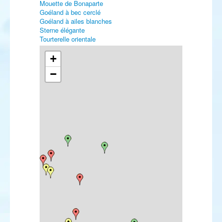
Mouette de Bonaparte
Goéland à bec cerclé
Goéland à ailes blanches
Sterne élégante
Tourterelle orientale
Engoulevent à collier roux
Martinet cafre
+
Martinet des maisons
−
Martin-pêcheur d'Amérique
Alouette leucoptère
Bergeronnette orientale
Robin à flancs roux
Rougequeue de Moussier
Traquet du désert
Grivette à dos olive
Fauvette des Balkans
Pouillot de Hume
Pouillot de Schwarz
Pouillot brun
Gobemouche nain
Pie-grièche brune
Etourneau roselin
Moineau espagnol
Viréo à œil rouge
Roselin cramoisi