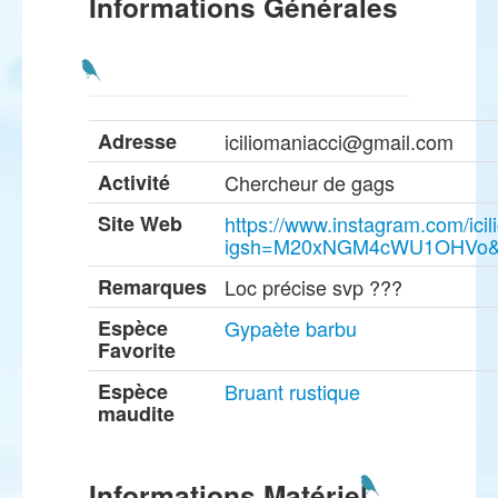
Informations Générales
Adresse
iciliomaniacci@gmail.com
Activité
Chercheur de gags
Site Web
https://www.instagram.com/ici
igsh=M20xNGM4cWU1OHVo&u
Remarques
Loc précise svp ???
Espèce
Gypaète barbu
Favorite
Espèce
Bruant rustique
maudite
Informations Matériel