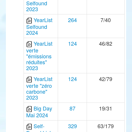
Selfound
2023
YearList
264
7/40
Selfound
2024
YearList
124
46/82
verte
"émissions
réduites"
2023
YearList
124
42/79
verte "zéro
carbone"
2023
Big Day
87
19/31
Mai 2024
Self-
329
63/179