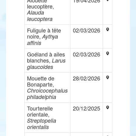
Alouette
19/04/2026
leucoptère,
Alauda
leucoptera
Fuligule à tête
02/03/2026
noire,
Aythya
affinis
Goéland à ailes
02/03/2026
blanches,
Larus
glaucoides
Mouette de
28/02/2026
Bonaparte,
Chroicocephalus
philadelphia
Tourterelle
20/12/2025
orientale,
Streptopelia
orientalis