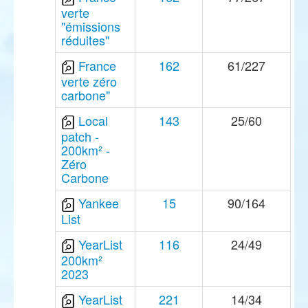
verte
"émissions
réduites"
France
162
61/227
verte zéro
carbone"
Local
143
25/60
patch -
200km² -
Zéro
Carbone
Yankee
15
90/164
List
YearList
116
24/49
200km²
2023
YearList
221
14/34