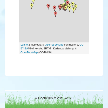
Bruant masqué
Bruant à calotte blanche
Bruant nain
Bruant mélanocéphale
Leaflet
| Map data ©
OpenStreetMap
contributors,
CC-
BY-SA
Mitwirkende, SRTM | Kartendarstellung: ©
OpenTopoMap
(CC-BY-SA)
© Cocheurs.fr 2013-2026