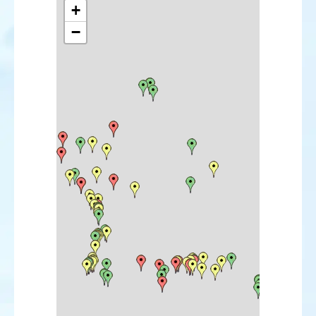
Aigle criard
+
Aigle des steppes
−
Faucon sacre
Courvite isabelle
Gravelot kildir
Pluvier bronzé
Bécasseau semipalmé
Bécasseau minuscule
Bécasseau de Bonaparte
Bécasseau de Baird
Bécasseau tacheté
Bécasseau à échasses
Bécasseau violet
Bécasseau falcinelle
Bécasseau rousset
Bécassin à long bec
Courlis hudsonien
Bartramie des champs
Chevalier à pattes jaunes
Chevalier bargette
Chevalier grivelé
Phalarope de Wilson
Phalarope à bec étroit
Phalarope à bec large
Labbe pomarin