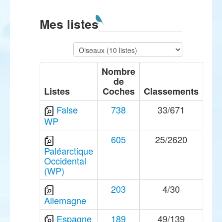
Mes listes
Nombre
de
Listes
Coches
Classements
False
738
33/671
WP
605
25/2620
Paléarctique
Occidental
(WP)
203
4/30
Allemagne
Espagne
189
49/139