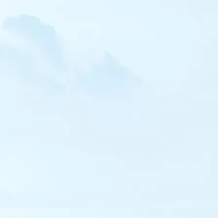
Gobemouche tyrrhénien
Léiothrix jaune
Sittelle corse
Tichodrome échelette
Pie-grièche brune
Pie-grièche isabelle
Etourneau roselin
Moineau cisalpin
Capucin bec-de-plomb
Viréo à œil rouge
Venturon corse
Paruline jaune
Bruant masqué
Bruant à calotte blanche
Bruant nain
Bruant mélanocéphale
Oriole de Baltimore