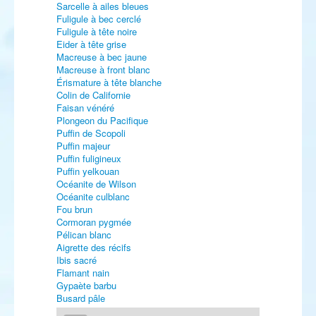
Sarcelle à ailes bleues
Fuligule à bec cerclé
Fuligule à tête noire
Eider à tête grise
Macreuse à bec jaune
Macreuse à front blanc
Érismature à tête blanche
Colin de Californie
Faisan vénéré
Plongeon du Pacifique
Puffin de Scopoli
Puffin majeur
Puffin fuligineux
Puffin yelkouan
Océanite de Wilson
Océanite culblanc
Fou brun
Cormoran pygmée
Pélican blanc
Aigrette des récifs
Ibis sacré
Flamant nain
Gypaète barbu
Busard pâle
Busard d'Amérique