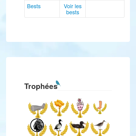
Bests
Voir les
bests
Trophées