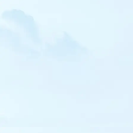
Pipit à dos olive
Pipit farlousane
Bergeronnette orientale
Robin à flancs roux
Rougequeue de Moussier
Tarier de Sibérie
Traquet isabelle
Traquet oreillard
Traquet du désert
Monticole de roche
Lusciniole à moustaches
Rousserolle des buissons
Hypolaïs bottée
Fauvette épervière
Fauvette orphée
Fauvette sarde
Fauvette des Balkans
Fauvette de Moltoni
Pouillot boréal
Pouillot de Pallas
Pouillot à grands sourcils
Pouillot de Hume
Pouillot de Schwarz
Pouillot brun
Pouillot ibérique