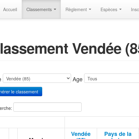
Accueil
Classements
Règlement
Espèces
Insc
lassement Vendée (8
te
Age
erche:
Vendée
Pays de la