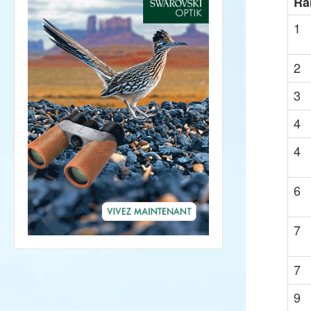
Ra
1
2
3
4
4
6
7
7
9