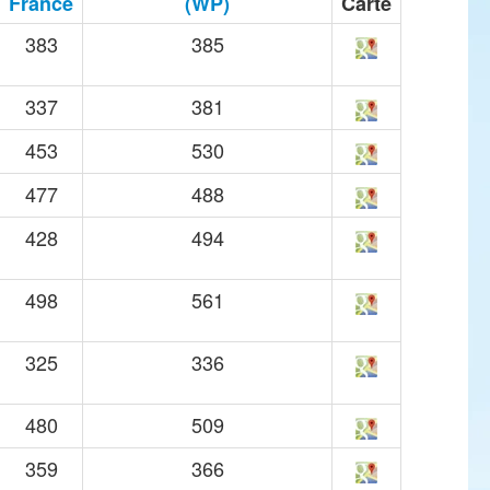
France
(WP)
Carte
383
385
337
381
453
530
477
488
428
494
498
561
325
336
480
509
359
366