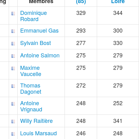
ng
Membres
(85)
Loire
Dominique
329
344
Robard
Emmanuel Gas
293
300
Sylvain Bost
277
330
Antoine Salmon
275
279
Maxime
275
279
Vaucelle
Thomas
272
279
Dagonet
Antoine
248
252
Vrignaud
Willy Raitière
248
341
Louis Marsaud
246
248