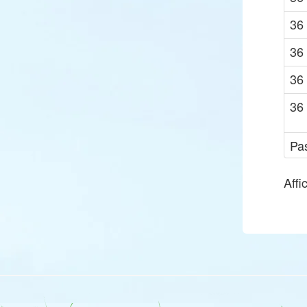
36
36
36
36
Pa
Affi