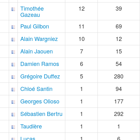
Timothée
12
39
Gazeau
Paul Gilbon
11
69
Alain Wargniez
10
12
Alain Jaouen
7
15
Damien Ramos
6
54
Grégoire Duffez
5
280
Chloé Santin
1
94
Georges Olioso
1
177
Sébastien Bertru
1
292
Taudière
1
1
Lucas
1
6