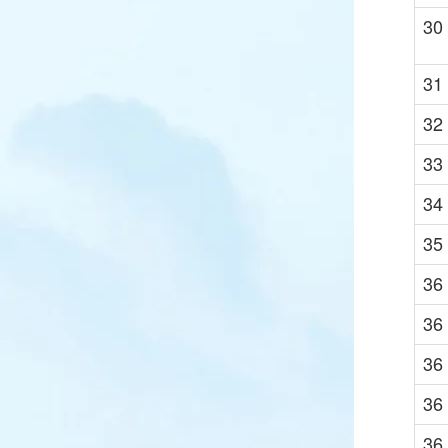
30
31
32
33
34
35
36
36
36
36
36