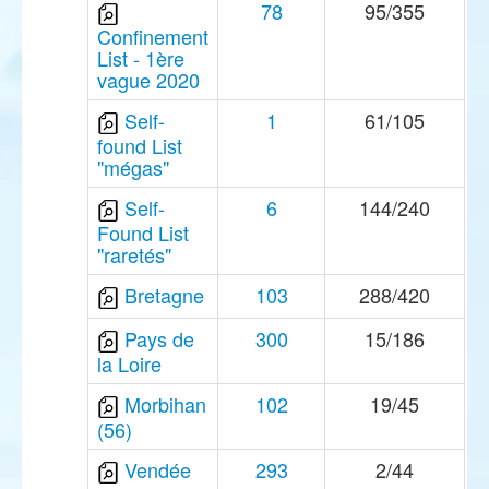
78
95/355
Confinement
List - 1ère
vague 2020
Self-
1
61/105
found List
"mégas"
Self-
6
144/240
Found List
"raretés"
Bretagne
103
288/420
Pays de
300
15/186
la Loire
Morbihan
102
19/45
(56)
Vendée
293
2/44