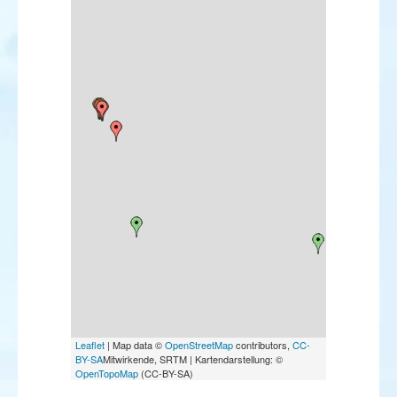
Leaflet
| Map data ©
OpenStreetMap
contributors,
CC-
BY-SA
Mitwirkende, SRTM | Kartendarstellung: ©
OpenTopoMap
(CC-BY-SA)