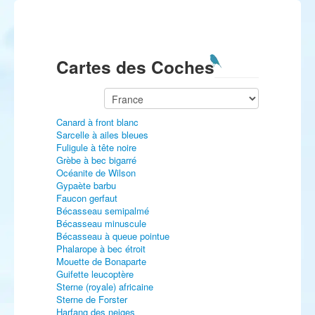
Cartes des Coches
Canard à front blanc
Sarcelle à ailes bleues
Fuligule à tête noire
Grèbe à bec bigarré
Océanite de Wilson
Gypaète barbu
Faucon gerfaut
Bécasseau semipalmé
Bécasseau minuscule
Bécasseau à queue pointue
Phalarope à bec étroit
Mouette de Bonaparte
Guifette leucoptère
Sterne (royale) africaine
Sterne de Forster
Harfang des neiges