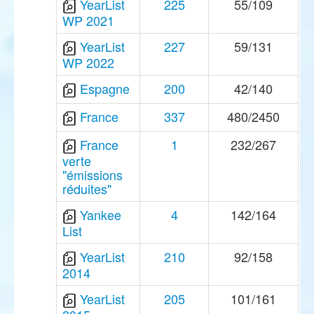
YearList
225
55/109
WP 2021
YearList
227
59/131
WP 2022
Espagne
200
42/140
France
337
480/2450
France
1
232/267
verte
"émissions
réduites"
Yankee
4
142/164
List
YearList
210
92/158
2014
YearList
205
101/161