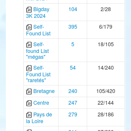
Bigday
104
2/28
3K 2024
Self-
395
6/179
Found List
Self-
5
18/105
found List
"mégas"
Self-
54
14/240
Found List
"raretés"
Bretagne
240
105/420
Centre
247
22/144
Pays de
279
28/186
la Loire