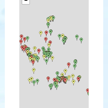
−
Macreuse brune
Garrot albéole
Garrot à œil d'or
Harle piette
Harle huppé
Harle bièvre
Érismature rousse
Érismature à tête blanche
Colin de Californie
Perdrix rouge
Perdrix grise
Caille des blés
Faisan vénéré
Faisan de Colchide
Plongeon catmarin
Plongeon arctique
Plongeon imbrin
Plongeon à bec blanc
Plongeon du Pacifique
Grèbe à bec bigarré
Grèbe castagneux
Grèbe huppé
Grèbe jougris
Grèbe esclavon
Grèbe à cou noir