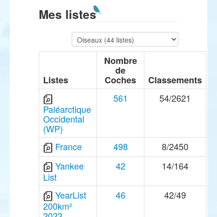
Mes listes
Nombre
de
Listes
Coches
Classements
561
54/2621
Paléarctique
Occidental
(WP)
France
498
8/2450
Yankee
42
14/164
List
YearList
46
42/49
200km²
2023