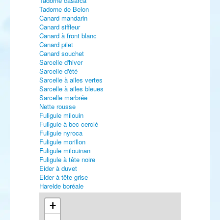
Tadorne casarca
Tadorne de Belon
Canard mandarin
Canard siffleur
Canard à front blanc
Canard pilet
Canard souchet
Sarcelle d'hiver
Sarcelle d'été
Sarcelle à ailes vertes
Sarcelle à ailes bleues
Sarcelle marbrée
Nette rousse
Fuligule milouin
Fuligule à bec cerclé
Fuligule nyroca
Fuligule morillon
Fuligule milouinan
Fuligule à tête noire
Eider à duvet
Eider à tête grise
Harelde boréale
Macreuse noire
Macreuse à bec jaune
+
Macreuse à front blanc