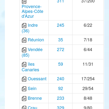
311
37/200
Provence-
Alpes-Côte
d'Azur
Indre
245
6/22
(36)
Réunion
35
7/18
Vendée
272
6/44
(85)
îles
59
11/31
Canaries
Ouessant
240
17/254
Sein
92
29/54
Brenne
233
8/48
Crau
329
9/80