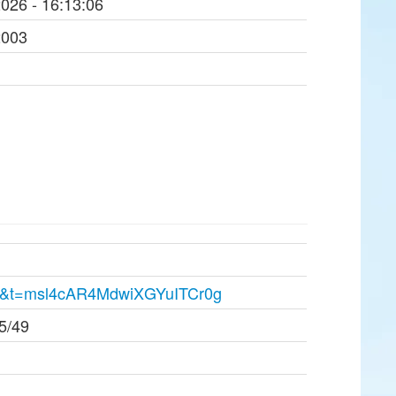
2026 - 16:13:06
2003
s=20&t=msl4cAR4MdwiXGYuITCr0g
85/49