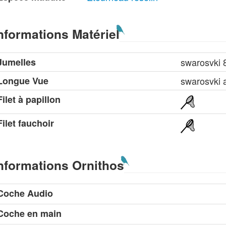
nformations Matériel
Jumelles
swarosvki 
Longue Vue
swarosvki 
Filet à papillon
Filet fauchoir
nformations Ornithos
Coche Audio
Coche en main