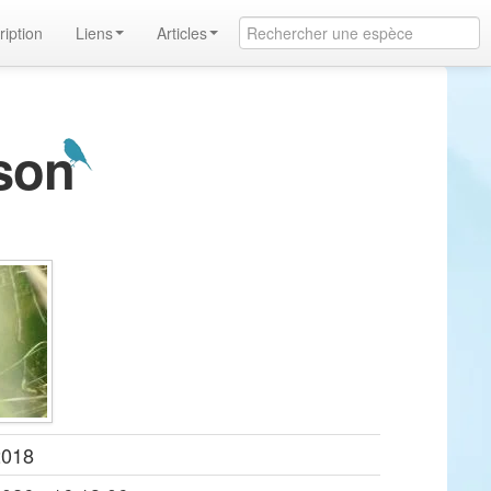
ription
Liens
Articles
sson
2018