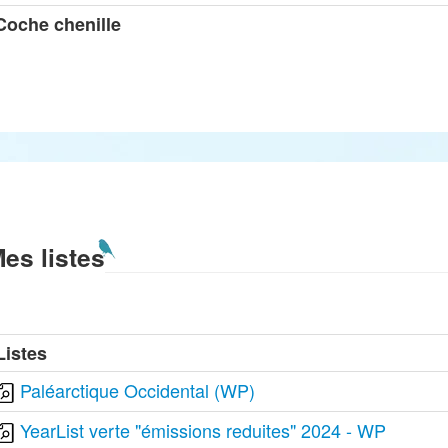
Coche chenille
es listes
Listes
Paléarctique Occidental (WP)
YearList verte "émissions reduites" 2024 - WP