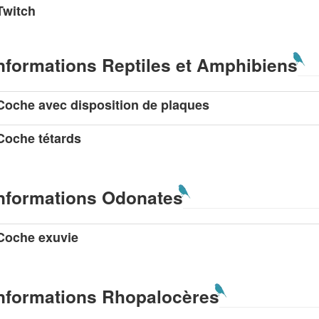
Twitch
nformations Reptiles et Amphibiens
Coche avec disposition de plaques
Coche tétards
nformations Odonates
Coche exuvie
nformations Rhopalocères