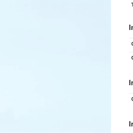
I
I
I