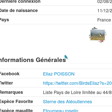
Dernière connexion
02/08/
Date de naissance
11/12/
Pays
France
nformations Générales
Facebook
Eliaz POISSON
Twitter
https://twitter.com/BirdsEliaz?
Remarques
Liste Pays de Loire limitée au 44/
Espèce Favorite
Sterne des Aléoutiennes
Espèce maudite
Etourneau roselin