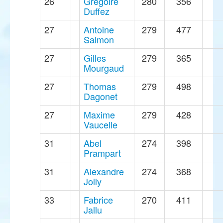
26
Grégoire
280
356
Duffez
27
Antoine
279
477
Salmon
27
Gilles
279
365
Mourgaud
27
Thomas
279
498
Dagonet
27
Maxime
279
428
Vaucelle
31
Abel
274
398
Prampart
31
Alexandre
274
368
Jolly
33
Fabrice
270
411
Jallu