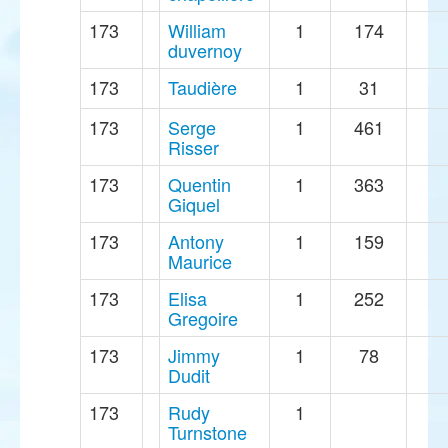
173
William
1
174
duvernoy
173
Taudière
1
31
173
Serge
1
461
Risser
173
Quentin
1
363
Giquel
173
Antony
1
159
Maurice
173
Elisa
1
252
Gregoire
173
Jimmy
1
78
Dudit
173
Rudy
1
Turnstone