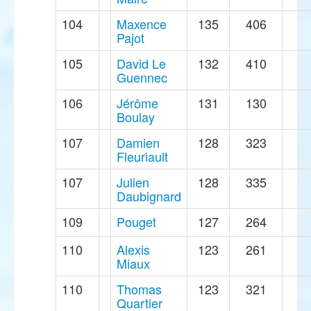
104
Maxence
135
406
Pajot
105
David Le
132
410
Guennec
106
Jérôme
131
130
Boulay
107
Damien
128
323
Fleuriault
107
Julien
128
335
Daubignard
109
Pouget
127
264
110
Alexis
123
261
Miaux
110
Thomas
123
321
Quartier