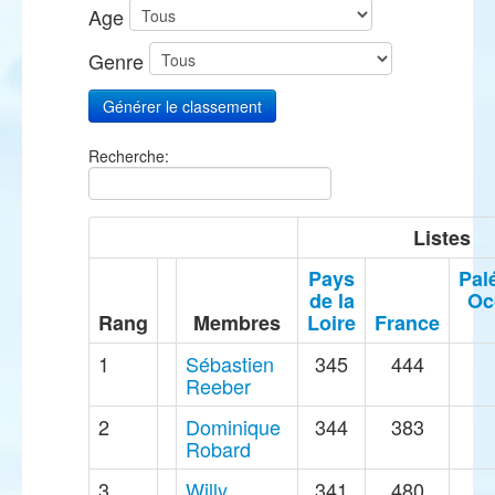
Age
Genre
Recherche:
Listes
Pays
Pal
de la
Oc
Rang
Membres
Loire
France
1
Sébastien
345
444
Reeber
2
Dominique
344
383
Robard
3
Willy
341
480