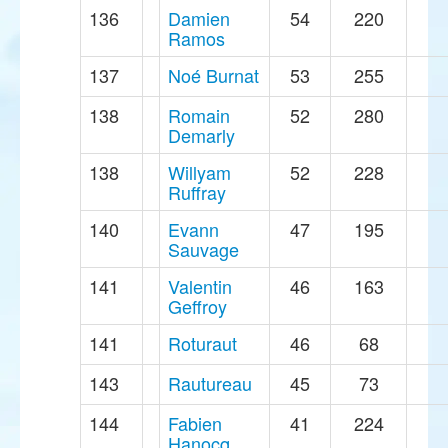
136
Damien
54
220
Ramos
137
Noé Burnat
53
255
138
Romain
52
280
Demarly
138
Willyam
52
228
Ruffray
140
Evann
47
195
Sauvage
141
Valentin
46
163
Geffroy
141
Roturaut
46
68
143
Rautureau
45
73
144
Fabien
41
224
Hanocq