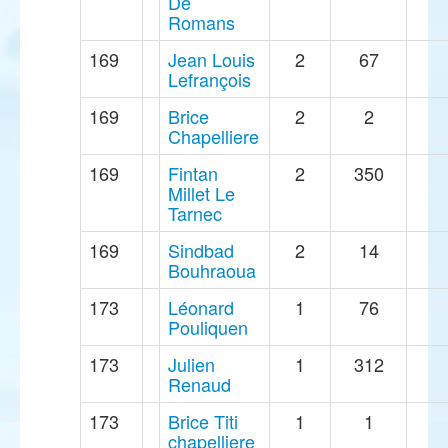
De
Romans
169
Jean Louis
2
67
Lefrançois
169
Brice
2
2
Chapelliere
169
Fintan
2
350
Millet Le
Tarnec
169
Sindbad
2
14
Bouhraoua
173
Léonard
1
76
Pouliquen
173
Julien
1
312
Renaud
173
Brice Titi
1
1
chapelliere