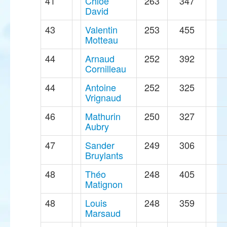
41
Chloé
263
347
David
43
Valentin
253
455
Motteau
44
Arnaud
252
392
Cornilleau
44
Antoine
252
325
Vrignaud
46
Mathurin
250
327
Aubry
47
Sander
249
306
Bruylants
48
Théo
248
405
Matignon
48
Louis
248
359
Marsaud