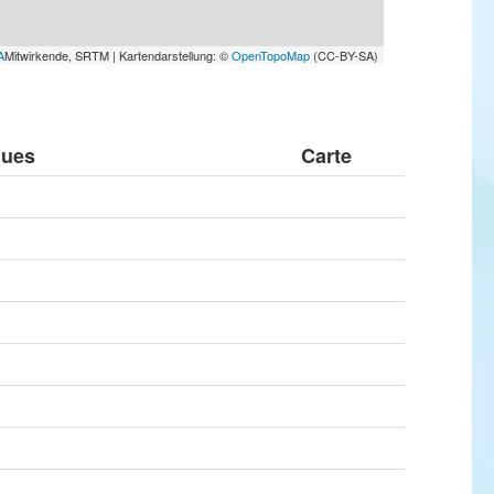
A
Mitwirkende, SRTM | Kartendarstellung: ©
OpenTopoMap
(CC-BY-SA)
ues
Carte