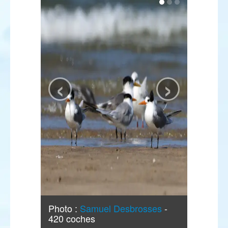
‹
›
Photo :
Samuel Desbrosses
-
420 coches