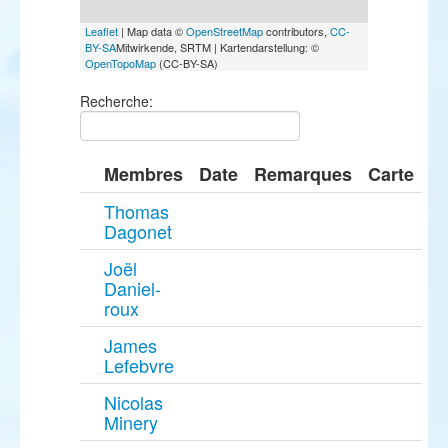
Leaflet
| Map data ©
OpenStreetMap
contributors,
CC-
BY-SA
Mitwirkende, SRTM | Kartendarstellung: ©
OpenTopoMap
(CC-BY-SA)
Recherche:
Membres
Date
Remarques
Carte
Thomas
Dagonet
Joël
Daniel-
roux
James
Lefebvre
Nicolas
Minery