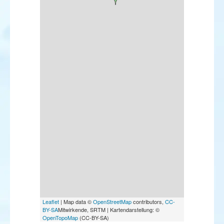
Leaflet
| Map data ©
OpenStreetMap
contributors,
CC-
BY-SA
Mitwirkende, SRTM | Kartendarstellung: ©
OpenTopoMap
(CC-BY-SA)