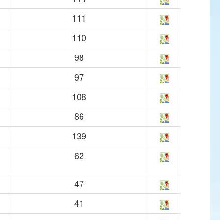
111
110
98
97
108
86
139
62
47
41