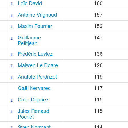
Loïc David
160
Antoine Vrignaud
157
Maxim Fourrier
153
Guillaume
147
Petitjean
Frédéric Leviez
136
Malwen Le Doare
126
Anatole Perdrizet
119
Gaël Kervarec
117
Colin Dupriez
115
Jules Renaud
115
Pochet
Sven Normant
114