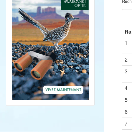
Rech
Ra
1
2
3
4
5
6
7