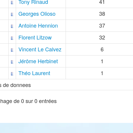
Tony Rinaud
41
Georges Olioso
38
Antoine Hennion
37
Florent Litzow
32
Vincent Le Calvez
6
Jérôme Herbinet
1
Théo Laurent
1
s de donnees
chage de 0 sur 0 entrées