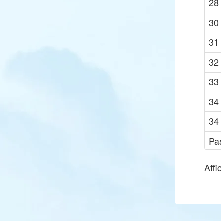
28
30
31
32
33
34
34
Pa
Affi