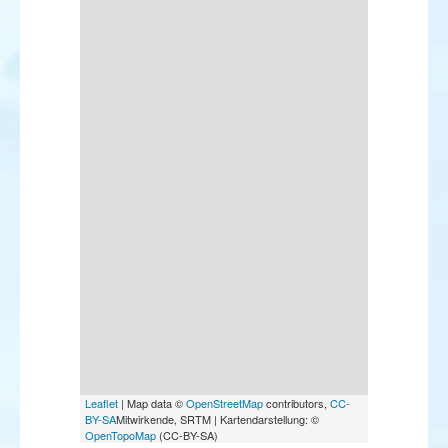
Leaflet
| Map data ©
OpenStreetMap
contributors,
CC-
BY-SA
Mitwirkende, SRTM | Kartendarstellung: ©
OpenTopoMap
(CC-BY-SA)