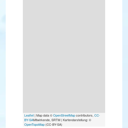
Leaflet
| Map data ©
OpenStreetMap
contributors,
CC-
BY-SA
Mitwirkende, SRTM | Kartendarstellung: ©
OpenTopoMap
(CC-BY-SA)