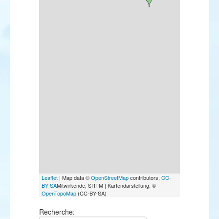
Leaflet
| Map data ©
OpenStreetMap
contributors,
CC-
BY-SA
Mitwirkende, SRTM | Kartendarstellung: ©
OpenTopoMap
(CC-BY-SA)
Recherche: