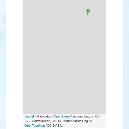
Leaflet
| Map data ©
OpenStreetMap
contributors,
CC-
BY-SA
Mitwirkende, SRTM | Kartendarstellung: ©
OpenTopoMap
(CC-BY-SA)