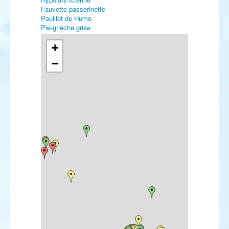
Fauvette passerinette
Pouillot de Hume
Pie-grièche grise
Etourneau roselin
Venturon corse
+
Bruant à calotte blanche
−