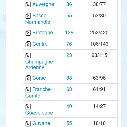
Auvergne
86
38/77
Basse-
55
53/80
Normandie
Bretagne
126
252/420
Centre
76
106/143
23
98/115
Champagne-
Ardenne
Corse
88
63/96
Franche-
63
61/91
Comté
40
14/27
Guadeloupe
Guyane
55
18/18