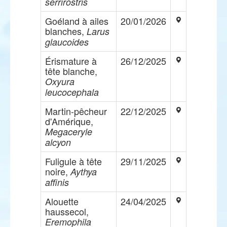
serrirostris
Goéland à ailes
20/01/2026
blanches,
Larus
glaucoides
Érismature à
26/12/2025
tête blanche,
Oxyura
leucocephala
Martin-pêcheur
22/12/2025
d'Amérique,
Megaceryle
alcyon
Fuligule à tête
29/11/2025
noire,
Aythya
affinis
Alouette
24/04/2025
haussecol,
Eremophila