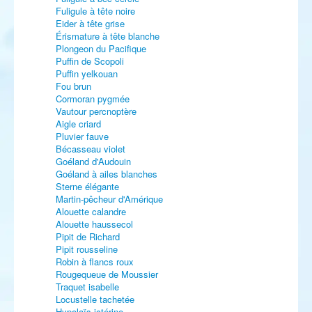
Fuligule à tête noire
Eider à tête grise
Érismature à tête blanche
Plongeon du Pacifique
Puffin de Scopoli
Puffin yelkouan
Fou brun
Cormoran pygmée
Vautour percnoptère
Aigle criard
Pluvier fauve
Bécasseau violet
Goéland d'Audouin
Goéland à ailes blanches
Sterne élégante
Martin-pêcheur d'Amérique
Alouette calandre
Alouette haussecol
Pipit de Richard
Pipit rousseline
Robin à flancs roux
Rougequeue de Moussier
Traquet isabelle
Locustelle tachetée
Hypolaïs ictérine