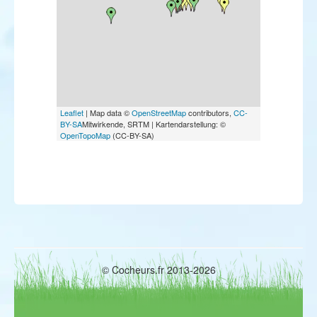
Leaflet
| Map data ©
OpenStreetMap
contributors,
CC-
BY-SA
Mitwirkende, SRTM | Kartendarstellung: ©
OpenTopoMap
(CC-BY-SA)
© Cocheurs.fr 2013-2026