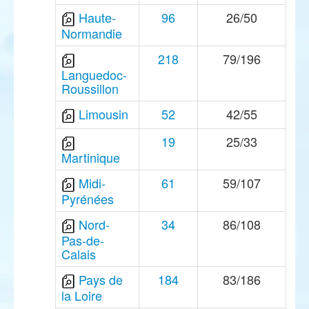
Haute-
96
26/50
Normandie
218
79/196
Languedoc-
Roussillon
Limousin
52
42/55
19
25/33
Martinique
Midi-
61
59/107
Pyrénées
Nord-
34
86/108
Pas-de-
Calais
Pays de
184
83/186
la Loire