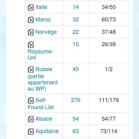
Italie
14
34/50
Maroc
32
60/73
Norvège
22
37/48
15
26/39
Royaume-
Uni
Russie
45
1/2
(partie
appartenant
au WP)
Self-
276
111/179
Found List
Alsace
54
54/77
Aquitaine
63
73/114