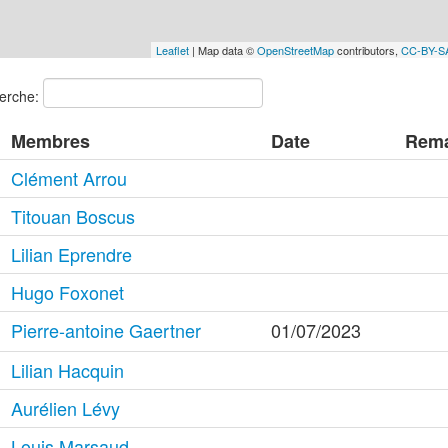
Leaflet
| Map data ©
OpenStreetMap
contributors,
CC-BY-S
erche:
Membres
Date
Rem
Clément Arrou
Titouan Boscus
Lilian Eprendre
Hugo Foxonet
Pierre-antoine Gaertner
01/07/2023
Lilian Hacquin
Aurélien Lévy
Louis Marsaud