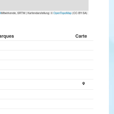
A
Mitwirkende, SRTM | Kartendarstellung: ©
OpenTopoMap
(CC-BY-SA)
arques
Carte