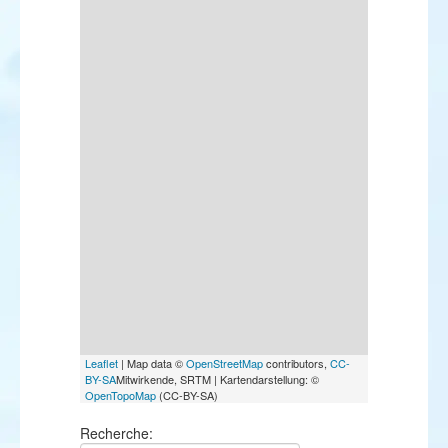
Leaflet
| Map data ©
OpenStreetMap
contributors,
CC-
BY-SA
Mitwirkende, SRTM | Kartendarstellung: ©
OpenTopoMap
(CC-BY-SA)
Recherche: