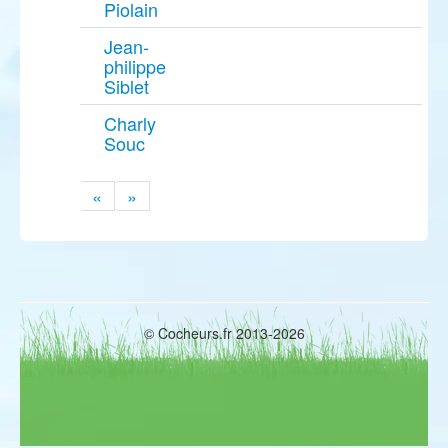
Piolain
Jean-
philippe
Siblet
Charly
Souc
«
»
© Cocheurs.fr 2013-2026