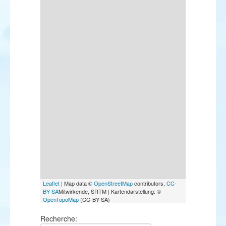
Leaflet
| Map data ©
OpenStreetMap
contributors,
CC-
BY-SA
Mitwirkende, SRTM | Kartendarstellung: ©
OpenTopoMap
(CC-BY-SA)
Recherche: