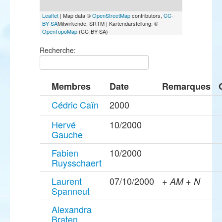
Leaflet
| Map data ©
OpenStreetMap
contributors,
CC-
BY-SA
Mitwirkende, SRTM | Kartendarstellung: ©
OpenTopoMap
(CC-BY-SA)
Recherche:
Membres
Date
Remarques
Cédric Caïn
2000
Hervé
10/2000
Gauche
Fabien
10/2000
Ruysschaert
Laurent
07/10/2000
+ AM + N
Spanneut
Alexandra
Braten