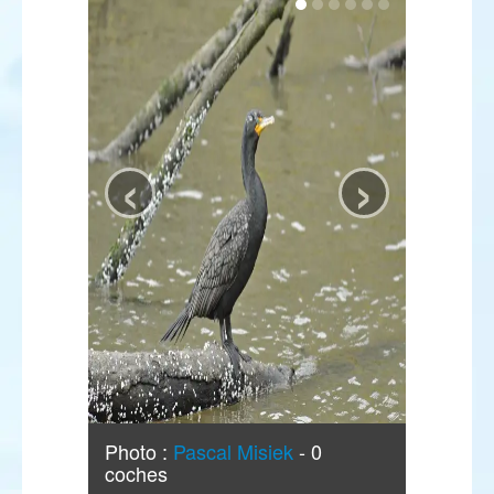
‹
›
Photo :
Pascal Misiek
- 0
coches