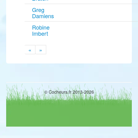
Greg
Damiens
Robine
Imbert
«
»
© Cocheurs.fr 2013-2026