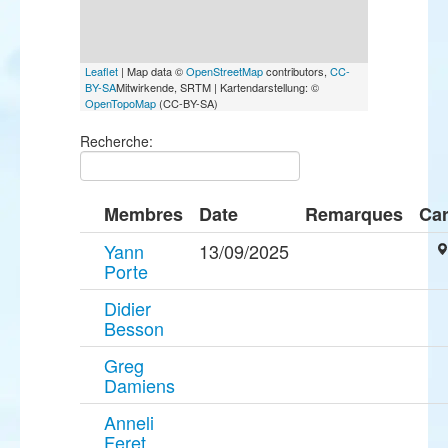
Leaflet
| Map data ©
OpenStreetMap
contributors,
CC-
BY-SA
Mitwirkende, SRTM | Kartendarstellung: ©
OpenTopoMap
(CC-BY-SA)
Recherche:
Membres
Date
Remarques
Car
Yann
13/09/2025
Porte
Didier
Besson
Greg
Damiens
Anneli
Feret