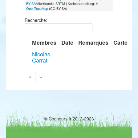
BY-SA
Mitwirkende, SRTM | Kartendarstellung: ©
OpenTopoMap
(CC-BY-SA)
Recherche:
Membres
Date
Remarques
Carte
Nicolas
Carrat
«
»
© Cocheurs.fr 2013-2026