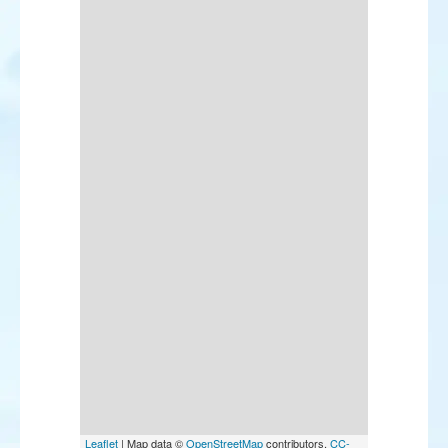
Leaflet
| Map data ©
OpenStreetMap
contributors,
CC-