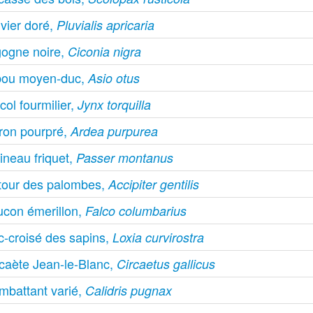
vier doré,
Pluvialis apricaria
gogne noire,
Ciconia nigra
bou moyen-duc,
Asio otus
col fourmilier,
Jynx torquilla
ron pourpré,
Ardea purpurea
ineau friquet,
Passer montanus
tour des palombes,
Accipiter gentilis
ucon émerillon,
Falco columbarius
c-croisé des sapins,
Loxia curvirostra
rcaète Jean-le-Blanc,
Circaetus gallicus
mbattant varié,
Calidris pugnax