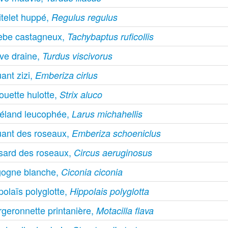
itelet huppé,
Regulus regulus
èbe castagneux,
Tachybaptus ruficollis
ive draine,
Turdus viscivorus
ant zizi,
Emberiza cirlus
ouette hulotte,
Strix aluco
éland leucophée,
Larus michahellis
uant des roseaux,
Emberiza schoeniclus
sard des roseaux,
Circus aeruginosus
gogne blanche,
Ciconia ciconia
olaïs polyglotte,
Hippolais polyglotta
rgeronnette printanière,
Motacilla flava