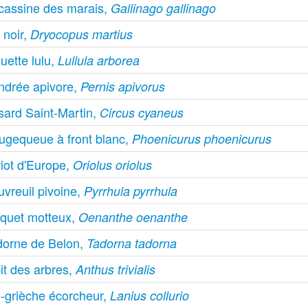
cassine des marais,
Gallinago gallinago
 noir,
Dryocopus martius
uette lulu,
Lullula arborea
ndrée apivore,
Pernis apivorus
sard Saint-Martin,
Circus cyaneus
ugequeue à front blanc,
Phoenicurus phoenicurus
iot d'Europe,
Oriolus oriolus
vreuil pivoine,
Pyrrhula pyrrhula
aquet motteux,
Oenanthe oenanthe
dorne de Belon,
Tadorna tadorna
it des arbres,
Anthus trivialis
e-grièche écorcheur,
Lanius collurio