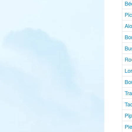
Bé
Pic
Alo
Bo
Bu
Ro
Lor
Bou
Tr
Ta
Pip
Pi