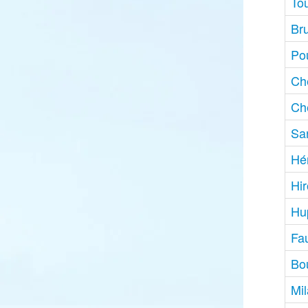
Tou
Br
Pou
Ch
Ch
Sar
Hé
Hir
Hu
Fa
Bo
Mil