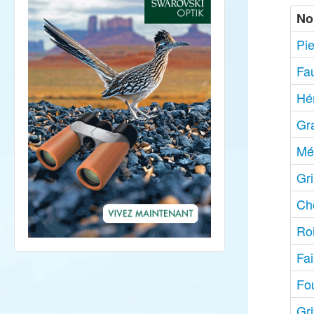
No
Pi
Fa
Hé
Gr
Mé
Gr
Ch
Roi
Fa
Fo
Gr