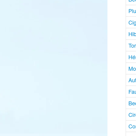
Plu
Ci
Hi
Tor
Hé
Mo
Au
Fa
Be
Ci
Co