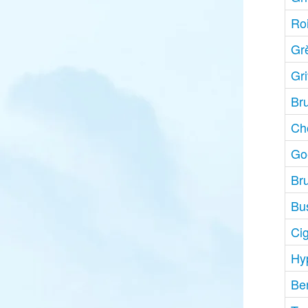
Ro
Gr
Gr
Bru
Ch
Go
Br
Bu
Ci
Hyp
Be