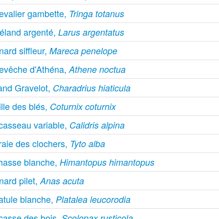
evalier gambette,
Tringa totanus
éland argenté,
Larus argentatus
ard siffleur,
Mareca penelope
evêche d'Athéna,
Athene noctua
and Gravelot,
Charadrius hiaticula
lle des blés,
Coturnix coturnix
casseau variable,
Calidris alpina
raie des clochers,
Tyto alba
hasse blanche,
Himantopus himantopus
nard pilet,
Anas acuta
atule blanche,
Platalea leucorodia
casse des bois,
Scolopax rusticola