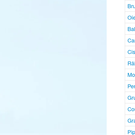
Br
Oi
Ba
Ca
Cis
Râ
Mo
Pe
Gr
Co
Gr
Pip