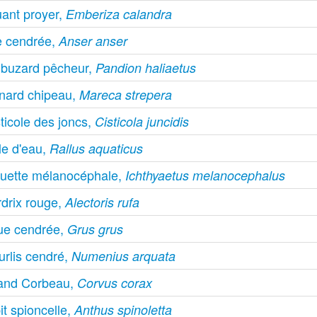
uant proyer,
Emberiza calandra
e cendrée,
Anser anser
lbuzard pêcheur,
Pandion haliaetus
nard chipeau,
Mareca strepera
ticole des joncs,
Cisticola juncidis
le d'eau,
Rallus aquaticus
uette mélanocéphale,
Ichthyaetus melanocephalus
rdrix rouge,
Alectoris rufa
ue cendrée,
Grus grus
urlis cendré,
Numenius arquata
and Corbeau,
Corvus corax
it spioncelle,
Anthus spinoletta