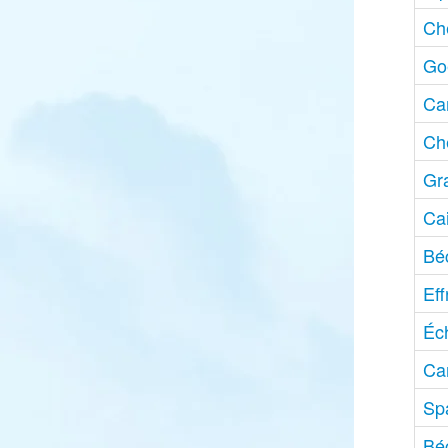
Ch
Go
Can
Ch
Gr
Cai
Bé
Eff
Éc
Ca
Sp
Bé