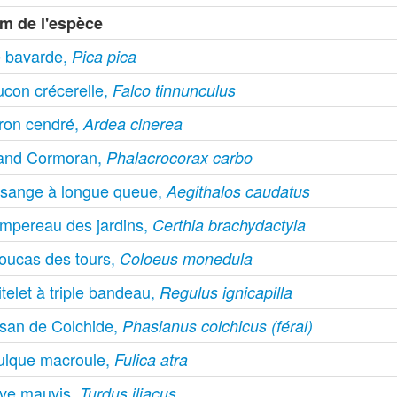
m de l'espèce
e bavarde,
Pica pica
ucon crécerelle,
Falco tinnunculus
ron cendré,
Ardea cinerea
and Cormoran,
Phalacrocorax carbo
sange à longue queue,
Aegithalos caudatus
impereau des jardins,
Certhia brachydactyla
oucas des tours,
Coloeus monedula
telet à triple bandeau,
Regulus ignicapilla
isan de Colchide,
Phasianus colchicus (féral)
ulque macroule,
Fulica atra
ive mauvis,
Turdus iliacus