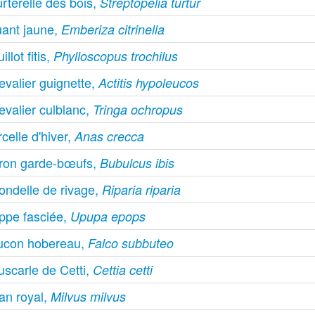
rterelle des bois,
Streptopelia turtur
uant jaune,
Emberiza citrinella
illot fitis,
Phylloscopus trochilus
evalier guignette,
Actitis hypoleucos
evalier culblanc,
Tringa ochropus
celle d'hiver,
Anas crecca
ron garde-bœufs,
Bubulcus ibis
ondelle de rivage,
Riparia riparia
ppe fasciée,
Upupa epops
ucon hobereau,
Falco subbuteo
uscarle de Cetti,
Cettia cetti
an royal,
Milvus milvus