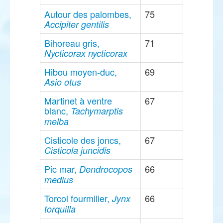
Autour des palombes,
75
Accipiter gentilis
Bihoreau gris,
71
Nycticorax nycticorax
Hibou moyen-duc,
69
Asio otus
Martinet à ventre
67
blanc,
Tachymarptis
melba
Cisticole des joncs,
67
Cisticola juncidis
Pic mar,
66
Dendrocopos
medius
Torcol fourmilier,
66
Jynx
torquilla