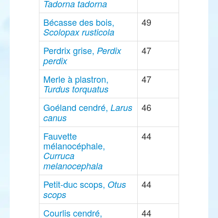
Tadorna tadorna
Bécasse des bois,
49
Scolopax rusticola
Perdrix grise,
47
Perdix
perdix
Merle à plastron,
47
Turdus torquatus
Goéland cendré,
46
Larus
canus
Fauvette
44
mélanocéphale,
Curruca
melanocephala
Petit-duc scops,
44
Otus
scops
Courlis cendré,
44