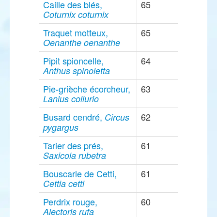
Caille des blés,
65
Coturnix coturnix
Traquet motteux,
65
Oenanthe oenanthe
Pipit spioncelle,
64
Anthus spinoletta
Pie-grièche écorcheur,
63
Lanius collurio
Busard cendré,
62
Circus
pygargus
Tarier des prés,
61
Saxicola rubetra
Bouscarle de Cetti,
61
Cettia cetti
Perdrix rouge,
60
Alectoris rufa