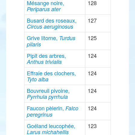
Mésange noire,
128
Periparus ater
Busard des roseaux,
127
Circus aeruginosus
Grive litorne,
125
Turdus
pilaris
Pipit des arbres,
124
Anthus trivialis
Effraie des clochers,
124
Tyto alba
Bouvreuil pivoine,
124
Pyrrhula pyrrhula
Faucon pèlerin,
124
Falco
peregrinus
Goéland leucophée,
123
Larus michahellis