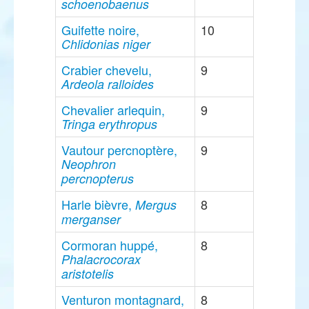
schoenobaenus
Guifette noire,
10
Chlidonias niger
Crabier chevelu,
9
Ardeola ralloides
Chevalier arlequin,
9
Tringa erythropus
Vautour percnoptère,
9
Neophron
percnopterus
Harle bièvre,
8
Mergus
merganser
Cormoran huppé,
8
Phalacrocorax
aristotelis
Venturon montagnard,
8