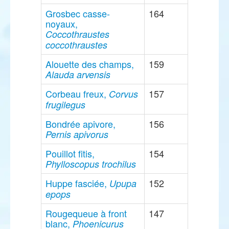
Grosbec casse-
164
noyaux,
Coccothraustes
coccothraustes
Alouette des champs,
159
Alauda arvensis
Corbeau freux,
157
Corvus
frugilegus
Bondrée apivore,
156
Pernis apivorus
Pouillot fitis,
154
Phylloscopus trochilus
Huppe fasciée,
152
Upupa
epops
Rougequeue à front
147
blanc,
Phoenicurus