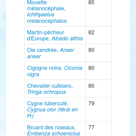
Mouette
85
mélanocéphale,
Ichthyaetus
melanocephalus
Martin-pêcheur
82
d'Europe,
Alcedo atthis
Oie cendrée,
80
Anser
anser
Cigogne noire,
80
Ciconia
nigra
Chevalier culblanc,
80
Tringa ochropus
Cygne tuberculé,
79
Cygnus olor (féral en
Fr)
Bruant des roseaux,
77
Emberiza schoeniclus