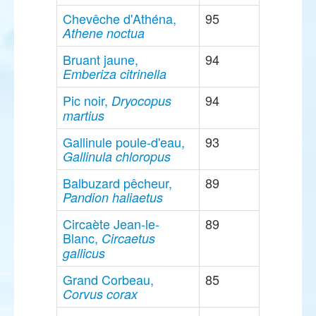
Chevêche d'Athéna,
95
Athene noctua
Bruant jaune,
94
Emberiza citrinella
Pic noir,
94
Dryocopus
martius
Gallinule poule-d'eau,
93
Gallinula chloropus
Balbuzard pêcheur,
89
Pandion haliaetus
Circaète Jean-le-
89
Blanc,
Circaetus
gallicus
Grand Corbeau,
85
Corvus corax