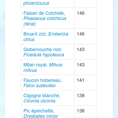
phoenicurus
Faisan de Colchide,
146
Phasianus colchicus
(féral)
Bruant zizi,
146
Emberiza
cirlus
Gobemouche noir,
143
Ficedula hypoleuca
Milan royal,
143
Milvus
milvus
Faucon hobereau,
141
Falco subbuteo
Cigogne blanche,
138
Ciconia ciconia
Pic épeichette,
138
Dryobates minor