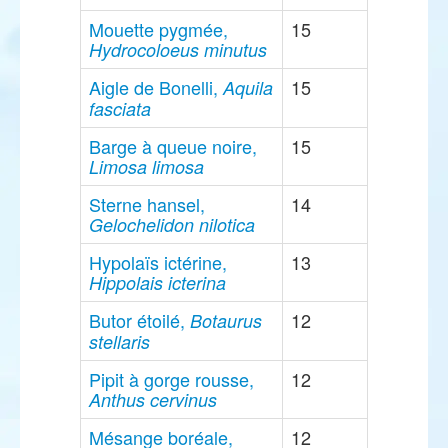
Mouette pygmée,
15
Hydrocoloeus minutus
Aigle de Bonelli,
15
Aquila
fasciata
Barge à queue noire,
15
Limosa limosa
Sterne hansel,
14
Gelochelidon nilotica
Hypolaïs ictérine,
13
Hippolais icterina
Butor étoilé,
12
Botaurus
stellaris
Pipit à gorge rousse,
12
Anthus cervinus
Mésange boréale,
12