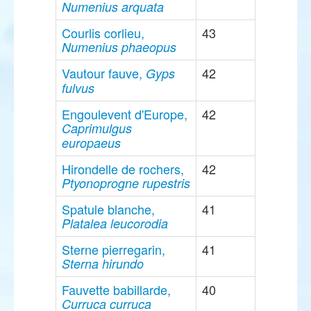
Numenius arquata
Courlis corlieu,
43
Numenius phaeopus
Vautour fauve,
42
Gyps
fulvus
Engoulevent d'Europe,
42
Caprimulgus
europaeus
Hirondelle de rochers,
42
Ptyonoprogne rupestris
Spatule blanche,
41
Platalea leucorodia
Sterne pierregarin,
41
Sterna hirundo
Fauvette babillarde,
40
Curruca curruca