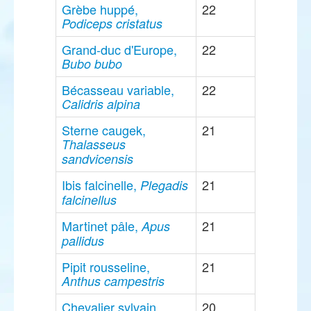
Grèbe huppé,
22
Podiceps cristatus
Grand-duc d'Europe,
22
Bubo bubo
Bécasseau variable,
22
Calidris alpina
Sterne caugek,
21
Thalasseus
sandvicensis
Ibis falcinelle,
21
Plegadis
falcinellus
Martinet pâle,
21
Apus
pallidus
Pipit rousseline,
21
Anthus campestris
Chevalier sylvain,
20