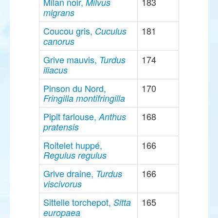
Milan noir,
183
Milvus
migrans
Coucou gris,
181
Cuculus
canorus
Grive mauvis,
174
Turdus
iliacus
Pinson du Nord,
170
Fringilla montifringilla
Pipit farlouse,
168
Anthus
pratensis
Roitelet huppé,
166
Regulus regulus
Grive draine,
166
Turdus
viscivorus
Sittelle torchepot,
165
Sitta
europaea