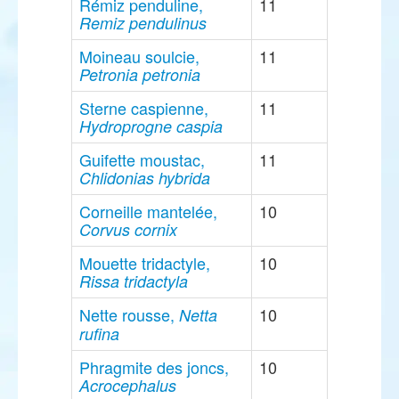
Rémiz penduline,
11
Remiz pendulinus
Moineau soulcie,
11
Petronia petronia
Sterne caspienne,
11
Hydroprogne caspia
Guifette moustac,
11
Chlidonias hybrida
Corneille mantelée,
10
Corvus cornix
Mouette tridactyle,
10
Rissa tridactyla
Nette rousse,
10
Netta
rufina
Phragmite des joncs,
10
Acrocephalus