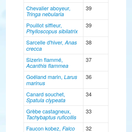
Chevalier aboyeur,
39
Tringa nebularia
Pouillot siffleur,
39
Phylloscopus sibilatrix
Sarcelle d'hiver,
38
Anas
crecca
Sizerin flammé,
37
Acanthis flammea
Goéland marin,
36
Larus
marinus
Canard souchet,
34
Spatula clypeata
Grèbe castagneux,
33
Tachybaptus ruficollis
Faucon kobez,
32
Falco