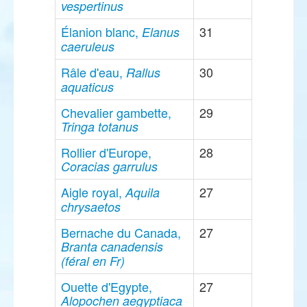
vespertinus
Élanion blanc,
31
Elanus
caeruleus
Râle d'eau,
30
Rallus
aquaticus
Chevalier gambette,
29
Tringa totanus
Rollier d'Europe,
28
Coracias garrulus
Aigle royal,
27
Aquila
chrysaetos
Bernache du Canada,
27
Branta canadensis
(féral en Fr)
Ouette d'Egypte,
27
Alopochen aegyptiaca