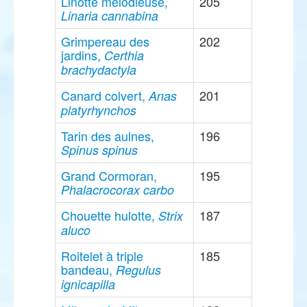
Linotte mélodieuse,
205
Linaria cannabina
Grimpereau des
202
jardins,
Certhia
brachydactyla
Canard colvert,
201
Anas
platyrhynchos
Tarin des aulnes,
196
Spinus spinus
Grand Cormoran,
195
Phalacrocorax carbo
Chouette hulotte,
187
Strix
aluco
Roitelet à triple
185
bandeau,
Regulus
ignicapilla