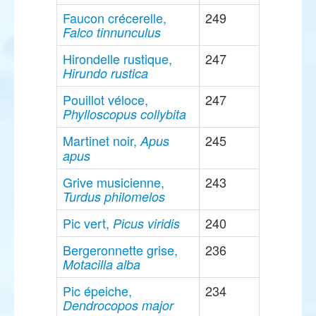
Faucon crécerelle,
249
Falco tinnunculus
Hirondelle rustique,
247
Hirundo rustica
Pouillot véloce,
247
Phylloscopus collybita
Martinet noir,
245
Apus
apus
Grive musicienne,
243
Turdus philomelos
Pic vert,
240
Picus viridis
Bergeronnette grise,
236
Motacilla alba
Pic épeiche,
234
Dendrocopos major