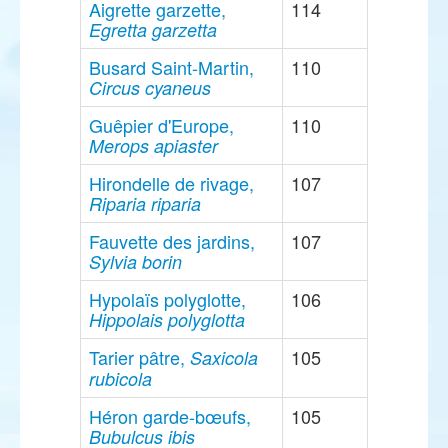
Aigrette garzette,
114
Egretta garzetta
Busard Saint-Martin,
110
Circus cyaneus
Guêpier d'Europe,
110
Merops apiaster
Hirondelle de rivage,
107
Riparia riparia
Fauvette des jardins,
107
Sylvia borin
Hypolaïs polyglotte,
106
Hippolais polyglotta
Tarier pâtre,
105
Saxicola
rubicola
Héron garde-bœufs,
105
Bubulcus ibis