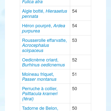
Fulica atra
Aigle botté,
54
Hieraaetus
pennata
Héron pourpré,
54
Ardea
purpurea
Rousserolle effarvatte,
53
Acrocephalus
scirpaceus
Oedicnème criard,
52
Burhinus oedicnemus
Moineau friquet,
51
Passer montanus
Perruche à collier,
50
Psittacula krameri
(féral)
Tadorne de Belon,
50