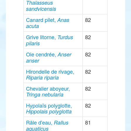
Thalasseus
sandvicensis
Canard pilet,
82
Anas
acuta
Grive litorne,
82
Turdus
pilaris
Oie cendrée,
82
Anser
anser
Hirondelle de rivage,
82
Riparia riparia
Chevalier aboyeur,
82
Tringa nebularia
Hypolaïs polyglotte,
82
Hippolais polyglotta
Râle d'eau,
81
Rallus
aquaticus