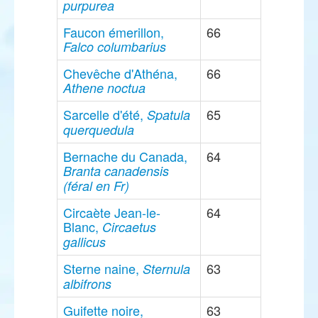
purpurea
Faucon émerillon,
66
Falco columbarius
Chevêche d'Athéna,
66
Athene noctua
Sarcelle d'été,
65
Spatula
querquedula
Bernache du Canada,
64
Branta canadensis
(féral en Fr)
Circaète Jean-le-
64
Blanc,
Circaetus
gallicus
Sterne naine,
63
Sternula
albifrons
Guifette noire,
63