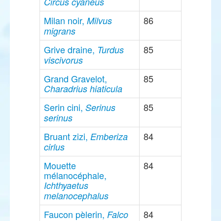
Circus cyaneus
Milan noir,
86
Milvus
migrans
Grive draine,
85
Turdus
viscivorus
Grand Gravelot,
85
Charadrius hiaticula
Serin cini,
85
Serinus
serinus
Bruant zizi,
84
Emberiza
cirlus
Mouette
84
mélanocéphale,
Ichthyaetus
melanocephalus
Faucon pèlerin,
84
Falco