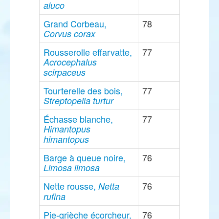
aluco
Grand Corbeau,
78
Corvus corax
Rousserolle effarvatte,
77
Acrocephalus
scirpaceus
Tourterelle des bois,
77
Streptopelia turtur
Échasse blanche,
77
Himantopus
himantopus
Barge à queue noire,
76
Limosa limosa
Nette rousse,
76
Netta
rufina
Pie-grièche écorcheur,
76