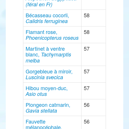
(féral en Fr)
Bécasseau cocorli,
58
Calidris ferruginea
Flamant rose,
58
Phoenicopterus roseus
Martinet à ventre
57
blanc,
Tachymarptis
melba
Gorgebleue à miroir,
57
Luscinia svecica
Hibou moyen-duc,
57
Asio otus
Plongeon catmarin,
56
Gavia stellata
Fauvette
56
mélanocéphale,