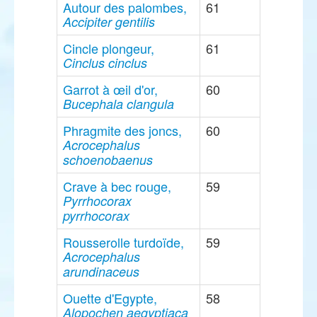
Autour des palombes,
61
Accipiter gentilis
Cincle plongeur,
61
Cinclus cinclus
Garrot à œil d'or,
60
Bucephala clangula
Phragmite des joncs,
60
Acrocephalus
schoenobaenus
Crave à bec rouge,
59
Pyrrhocorax
pyrrhocorax
Rousserolle turdoïde,
59
Acrocephalus
arundinaceus
Ouette d'Egypte,
58
Alopochen aegyptiaca