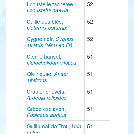
Locustelle tachetée,
52
Locustella naevia
Caille des blés,
52
Coturnix coturnix
Cygne noir,
52
Cygnus
atratus (féral en Fr)
Sterne hansel,
51
Gelochelidon nilotica
Oie rieuse,
51
Anser
albifrons
Crabier chevelu,
51
Ardeola ralloides
Grèbe esclavon,
51
Podiceps auritus
Guillemot de Troïl,
51
Uria
aalge