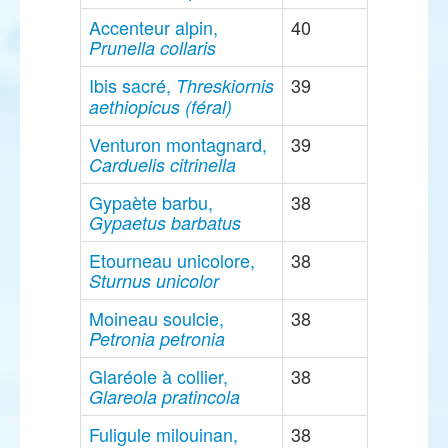
Accenteur alpin,
40
Prunella collaris
Ibis sacré,
39
Threskiornis
aethiopicus (féral)
Venturon montagnard,
39
Carduelis citrinella
Gypaète barbu,
38
Gypaetus barbatus
Etourneau unicolore,
38
Sturnus unicolor
Moineau soulcie,
38
Petronia petronia
Glaréole à collier,
38
Glareola pratincola
Fuligule milouinan,
38