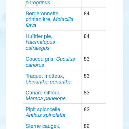
peregrinus
Bergeronnette
84
printanière,
Motacilla
flava
Huîtrier pie,
84
Haematopus
ostralegus
Coucou gris,
83
Cuculus
canorus
Traquet motteux,
83
Oenanthe oenanthe
Canard siffleur,
83
Mareca penelope
Pipit spioncelle,
82
Anthus spinoletta
Sterne caugek,
82