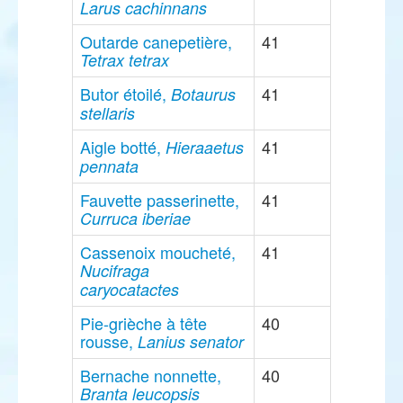
Larus cachinnans
Outarde canepetière,
41
Tetrax tetrax
Butor étoilé,
41
Botaurus
stellaris
Aigle botté,
41
Hieraaetus
pennata
Fauvette passerinette,
41
Curruca iberiae
Cassenoix moucheté,
41
Nucifraga
caryocatactes
Pie-grièche à tête
40
rousse,
Lanius senator
Bernache nonnette,
40
Branta leucopsis