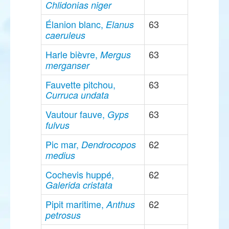
Chlidonias niger
Élanion blanc,
63
Elanus
caeruleus
Harle bièvre,
63
Mergus
merganser
Fauvette pitchou,
63
Curruca undata
Vautour fauve,
63
Gyps
fulvus
Pic mar,
62
Dendrocopos
medius
Cochevis huppé,
62
Galerida cristata
Pipit maritime,
62
Anthus
petrosus