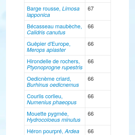
Barge rousse,
67
Limosa
lapponica
Bécasseau maubèche,
66
Calidris canutus
Guêpier d'Europe,
66
Merops apiaster
Hirondelle de rochers,
66
Ptyonoprogne rupestris
Oedicnème criard,
66
Burhinus oedicnemus
Courlis corlieu,
66
Numenius phaeopus
Mouette pygmée,
66
Hydrocoloeus minutus
Héron pourpré,
66
Ardea