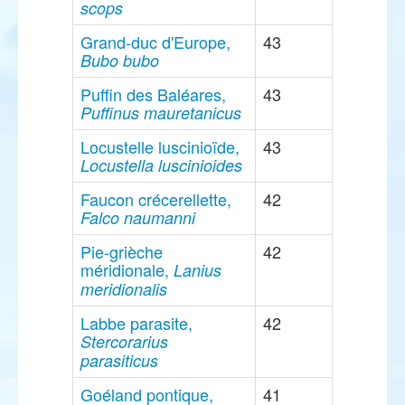
scops
Grand-duc d'Europe,
43
Bubo bubo
Puffin des Baléares,
43
Puffinus mauretanicus
Locustelle luscinioïde,
43
Locustella luscinioides
Faucon crécerellette,
42
Falco naumanni
Pie-grièche
42
méridionale,
Lanius
meridionalis
Labbe parasite,
42
Stercorarius
parasiticus
Goéland pontique,
41