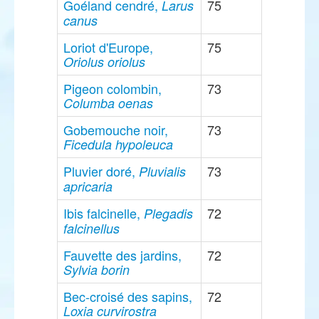
Goéland cendré,
75
Larus
canus
Loriot d'Europe,
75
Oriolus oriolus
Pigeon colombin,
73
Columba oenas
Gobemouche noir,
73
Ficedula hypoleuca
Pluvier doré,
73
Pluvialis
apricaria
Ibis falcinelle,
72
Plegadis
falcinellus
Fauvette des jardins,
72
Sylvia borin
Bec-croisé des sapins,
72
Loxia curvirostra