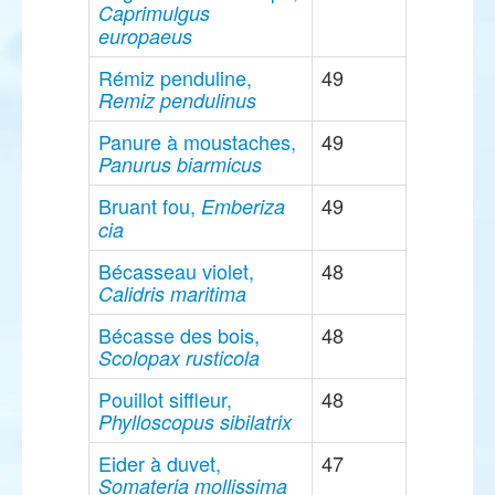
Caprimulgus
europaeus
Rémiz penduline,
49
Remiz pendulinus
Panure à moustaches,
49
Panurus biarmicus
Bruant fou,
49
Emberiza
cia
Bécasseau violet,
48
Calidris maritima
Bécasse des bois,
48
Scolopax rusticola
Pouillot siffleur,
48
Phylloscopus sibilatrix
Eider à duvet,
47
Somateria mollissima