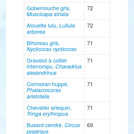
Gobemouche gris,
72
Muscicapa striata
Alouette lulu,
72
Lullula
arborea
Bihoreau gris,
71
Nycticorax nycticorax
Gravelot à collier
71
interrompu,
Charadrius
alexandrinus
Cormoran huppé,
71
Phalacrocorax
aristotelis
Chevalier arlequin,
71
Tringa erythropus
Busard cendré,
69
Circus
pygargus