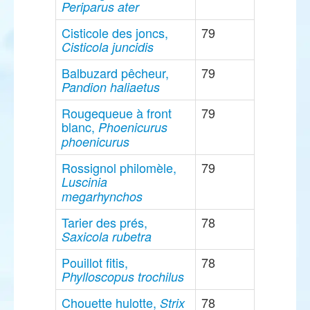
Periparus ater
Cisticole des joncs,
79
Cisticola juncidis
Balbuzard pêcheur,
79
Pandion haliaetus
Rougequeue à front
79
blanc,
Phoenicurus
phoenicurus
Rossignol philomèle,
79
Luscinia
megarhynchos
Tarier des prés,
78
Saxicola rubetra
Pouillot fitis,
78
Phylloscopus trochilus
Chouette hulotte,
78
Strix