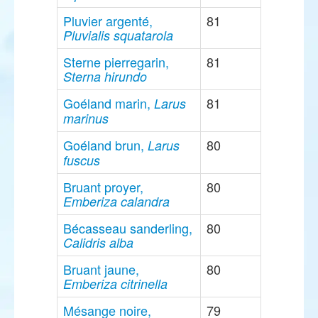
Pluvier argenté,
81
Pluvialis squatarola
Sterne pierregarin,
81
Sterna hirundo
Goéland marin,
81
Larus
marinus
Goéland brun,
80
Larus
fuscus
Bruant proyer,
80
Emberiza calandra
Bécasseau sanderling,
80
Calidris alba
Bruant jaune,
80
Emberiza citrinella
Mésange noire,
79