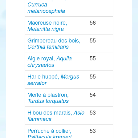
Curruca
melanocephala
Macreuse noire,
56
Melanitta nigra
Grimpereau des bois,
55
Certhia familiaris
Aigle royal,
55
Aquila
chrysaetos
Harle huppé,
55
Mergus
serrator
Merle à plastron,
54
Turdus torquatus
Hibou des marais,
53
Asio
flammeus
Perruche à collier,
53
Psittacula krameri