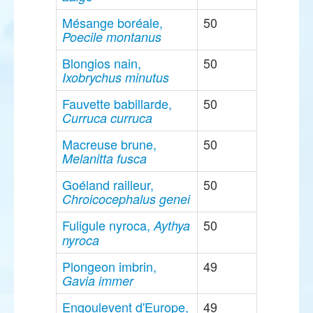
Mésange boréale,
50
Poecile montanus
Blongios nain,
50
Ixobrychus minutus
Fauvette babillarde,
50
Curruca curruca
Macreuse brune,
50
Melanitta fusca
Goéland railleur,
50
Chroicocephalus genei
Fuligule nyroca,
50
Aythya
nyroca
Plongeon imbrin,
49
Gavia immer
Engoulevent d'Europe,
49