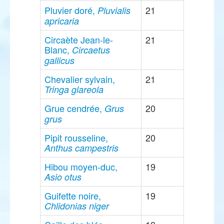
Pluvier doré,
21
Pluvialis
apricaria
Circaète Jean-le-
21
Blanc,
Circaetus
gallicus
Chevalier sylvain,
21
Tringa glareola
Grue cendrée,
20
Grus
grus
Pipit rousseline,
20
Anthus campestris
Hibou moyen-duc,
19
Asio otus
Guifette noire,
19
Chlidonias niger