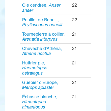
Oie cendrée,
22
Anser
anser
Pouillot de Bonelli,
22
Phylloscopus bonelli
Tournepierre à collier,
21
Arenaria interpres
Chevêche d'Athéna,
21
Athene noctua
Huîtrier pie,
21
Haematopus
ostralegus
Guêpier d'Europe,
21
Merops apiaster
Échasse blanche,
21
Himantopus
himantopus