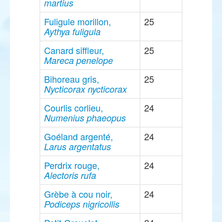
martius
Fuligule morillon,
25
Aythya fuligula
Canard siffleur,
25
Mareca penelope
Bihoreau gris,
25
Nycticorax nycticorax
Courlis corlieu,
24
Numenius phaeopus
Goéland argenté,
24
Larus argentatus
Perdrix rouge,
24
Alectoris rufa
Grèbe à cou noir,
24
Podiceps nigricollis