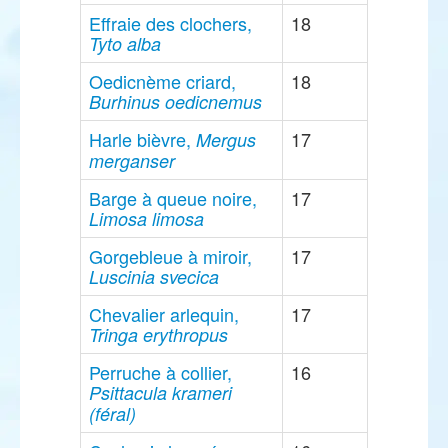
Effraie des clochers,
18
Tyto alba
Oedicnème criard,
18
Burhinus oedicnemus
Harle bièvre,
17
Mergus
merganser
Barge à queue noire,
17
Limosa limosa
Gorgebleue à miroir,
17
Luscinia svecica
Chevalier arlequin,
17
Tringa erythropus
Perruche à collier,
16
Psittacula krameri
(féral)