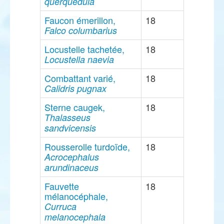
querquedula
Faucon émerillon,
18
Falco columbarius
Locustelle tachetée,
18
Locustella naevia
Combattant varié,
18
Calidris pugnax
Sterne caugek,
18
Thalasseus
sandvicensis
Rousserolle turdoïde,
18
Acrocephalus
arundinaceus
Fauvette
18
mélanocéphale,
Curruca
melanocephala