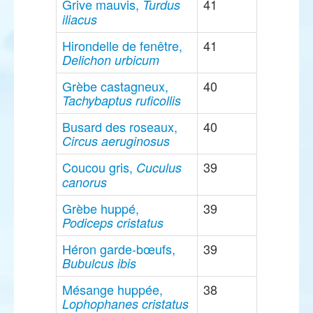
Grive mauvis,
41
Turdus
iliacus
Hirondelle de fenêtre,
41
Delichon urbicum
Grèbe castagneux,
40
Tachybaptus ruficollis
Busard des roseaux,
40
Circus aeruginosus
Coucou gris,
39
Cuculus
canorus
Grèbe huppé,
39
Podiceps cristatus
Héron garde-bœufs,
39
Bubulcus ibis
Mésange huppée,
38
Lophophanes cristatus