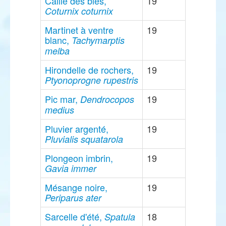
Caille des blés,
19
Coturnix coturnix
Martinet à ventre
19
blanc,
Tachymarptis
melba
Hirondelle de rochers,
19
Ptyonoprogne rupestris
Pic mar,
19
Dendrocopos
medius
Pluvier argenté,
19
Pluvialis squatarola
Plongeon imbrin,
19
Gavia immer
Mésange noire,
19
Periparus ater
Sarcelle d'été,
18
Spatula