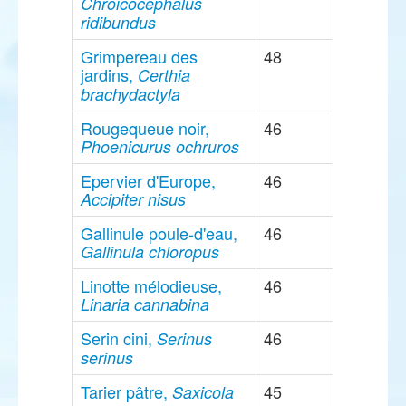
Chroicocephalus
ridibundus
Grimpereau des
48
jardins,
Certhia
brachydactyla
Rougequeue noir,
46
Phoenicurus ochruros
Epervier d'Europe,
46
Accipiter nisus
Gallinule poule-d'eau,
46
Gallinula chloropus
Linotte mélodieuse,
46
Linaria cannabina
Serin cini,
46
Serinus
serinus
Tarier pâtre,
45
Saxicola