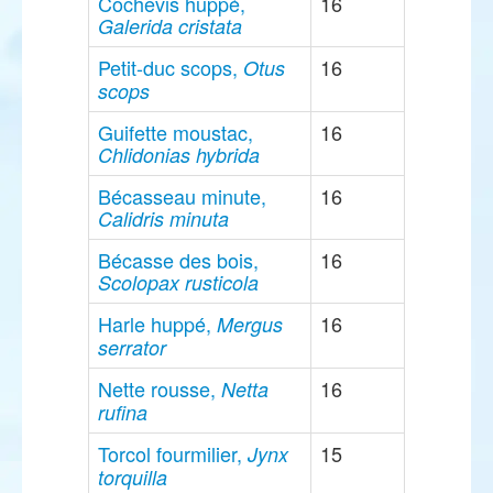
Cochevis huppé,
16
Galerida cristata
Petit-duc scops,
16
Otus
scops
Guifette moustac,
16
Chlidonias hybrida
Bécasseau minute,
16
Calidris minuta
Bécasse des bois,
16
Scolopax rusticola
Harle huppé,
16
Mergus
serrator
Nette rousse,
16
Netta
rufina
Torcol fourmilier,
15
Jynx
torquilla