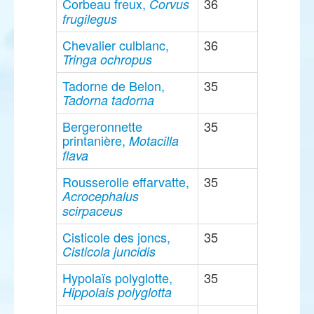
Corbeau freux,
36
Corvus
frugilegus
Chevalier culblanc,
36
Tringa ochropus
Tadorne de Belon,
35
Tadorna tadorna
Bergeronnette
35
printanière,
Motacilla
flava
Rousserolle effarvatte,
35
Acrocephalus
scirpaceus
Cisticole des joncs,
35
Cisticola juncidis
Hypolaïs polyglotte,
35
Hippolais polyglotta