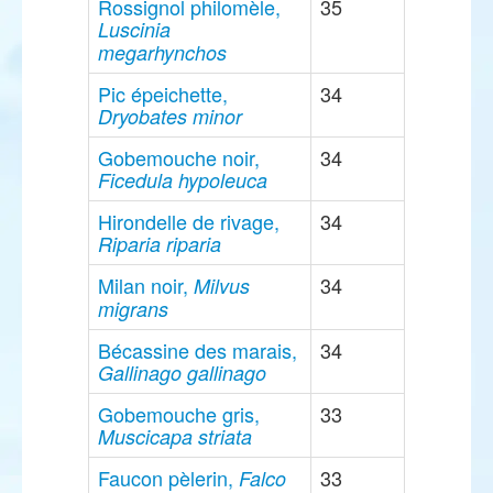
Rossignol philomèle,
35
Luscinia
megarhynchos
Pic épeichette,
34
Dryobates minor
Gobemouche noir,
34
Ficedula hypoleuca
Hirondelle de rivage,
34
Riparia riparia
Milan noir,
34
Milvus
migrans
Bécassine des marais,
34
Gallinago gallinago
Gobemouche gris,
33
Muscicapa striata
Faucon pèlerin,
33
Falco