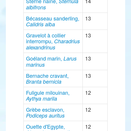
Sterne naine,
14
Sternula
albifrons
Bécasseau sanderling,
13
Calidris alba
Gravelot à collier
13
interrompu,
Charadrius
alexandrinus
Goéland marin,
13
Larus
marinus
Bernache cravant,
13
Branta bernicla
Fuligule milouinan,
12
Aythya marila
Grèbe esclavon,
12
Podiceps auritus
Ouette d'Egypte,
12