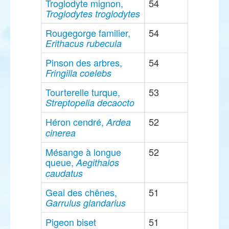
Troglodyte mignon,
54
Troglodytes troglodytes
Rougegorge familier,
54
Erithacus rubecula
Pinson des arbres,
54
Fringilla coelebs
Tourterelle turque,
53
Streptopelia decaocto
Héron cendré,
52
Ardea
cinerea
Mésange à longue
52
queue,
Aegithalos
caudatus
Geai des chênes,
51
Garrulus glandarius
Pigeon biset
51