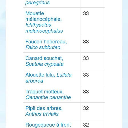
peregrinus
Mouette
33
mélanocéphale,
Ichthyaetus
melanocephalus
Faucon hobereau,
33
Falco subbuteo
Canard souchet,
33
Spatula clypeata
Alouette lulu,
33
Lullula
arborea
Traquet motteux,
33
Oenanthe oenanthe
Pipit des arbres,
32
Anthus trivialis
Rougequeue à front
32