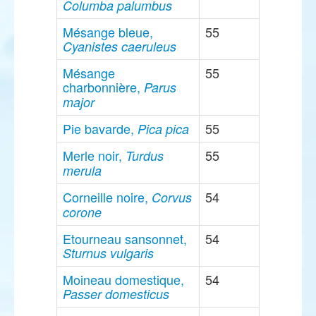
Columba palumbus
Mésange bleue,
55
Cyanistes caeruleus
Mésange
55
charbonnière,
Parus
major
Pie bavarde,
55
Pica pica
Merle noir,
55
Turdus
merula
Corneille noire,
54
Corvus
corone
Etourneau sansonnet,
54
Sturnus vulgaris
Moineau domestique,
54
Passer domesticus