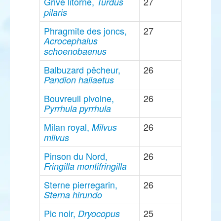
Grive litorne,
27
Turdus
pilaris
Phragmite des joncs,
27
Acrocephalus
schoenobaenus
Balbuzard pêcheur,
26
Pandion haliaetus
Bouvreuil pivoine,
26
Pyrrhula pyrrhula
Milan royal,
26
Milvus
milvus
Pinson du Nord,
26
Fringilla montifringilla
Sterne pierregarin,
26
Sterna hirundo
Pic noir,
25
Dryocopus