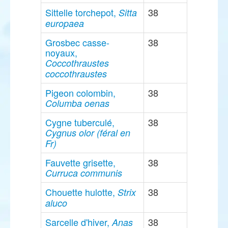
Sittelle torchepot,
38
Sitta
europaea
Grosbec casse-
38
noyaux,
Coccothraustes
coccothraustes
Pigeon colombin,
38
Columba oenas
Cygne tuberculé,
38
Cygnus olor (féral en
Fr)
Fauvette grisette,
38
Curruca communis
Chouette hulotte,
38
Strix
aluco
Sarcelle d'hiver,
38
Anas