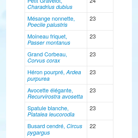
Petit Gravelot,
24
Charadrius dubius
Mésange nonnette,
23
Poecile palustris
Moineau friquet,
23
Passer montanus
Grand Corbeau,
23
Corvus corax
Héron pourpré,
23
Ardea
purpurea
Avocette élégante,
23
Recurvirostra avosetta
Spatule blanche,
23
Platalea leucorodia
Busard cendré,
22
Circus
pygargus