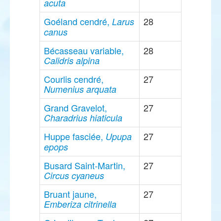
acuta
Goéland cendré,
28
Larus
canus
Bécasseau variable,
28
Calidris alpina
Courlis cendré,
27
Numenius arquata
Grand Gravelot,
27
Charadrius hiaticula
Huppe fasciée,
27
Upupa
epops
Busard Saint-Martin,
27
Circus cyaneus
Bruant jaune,
27
Emberiza citrinella