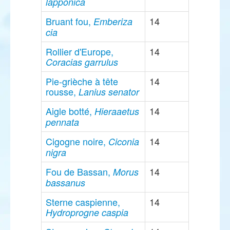
lapponica
Bruant fou,
14
Emberiza
cia
Rollier d'Europe,
14
Coracias garrulus
Pie-grièche à tête
14
rousse,
Lanius senator
Aigle botté,
14
Hieraaetus
pennata
Cigogne noire,
14
Ciconia
nigra
Fou de Bassan,
14
Morus
bassanus
Sterne caspienne,
14
Hydroprogne caspia