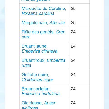
Marouette de Caroline,
25
Porzana carolina
Mergule nain,
25
Alle alle
Râle des genêts,
24
Crex
crex
Bruant jaune,
24
Emberiza citrinella
Bruant roux,
24
Emberiza
rutila
Guifette noire,
24
Chlidonias niger
Bruant ortolan,
24
Emberiza hortulana
Oie rieuse,
24
Anser
albifrons