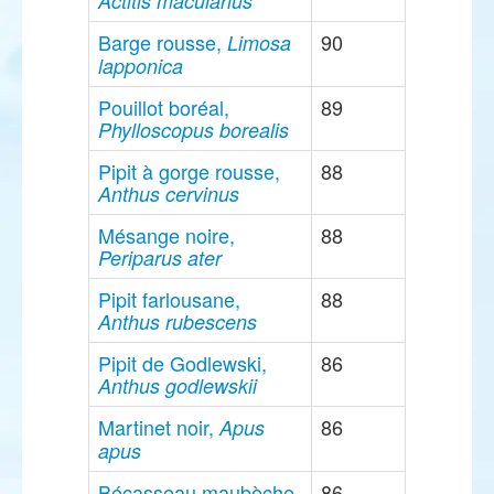
Actitis macularius
Barge rousse,
90
Limosa
lapponica
Pouillot boréal,
89
Phylloscopus borealis
Pipit à gorge rousse,
88
Anthus cervinus
Mésange noire,
88
Periparus ater
Pipit farlousane,
88
Anthus rubescens
Pipit de Godlewski,
86
Anthus godlewskii
Martinet noir,
86
Apus
apus
Bécasseau maubèche,
86