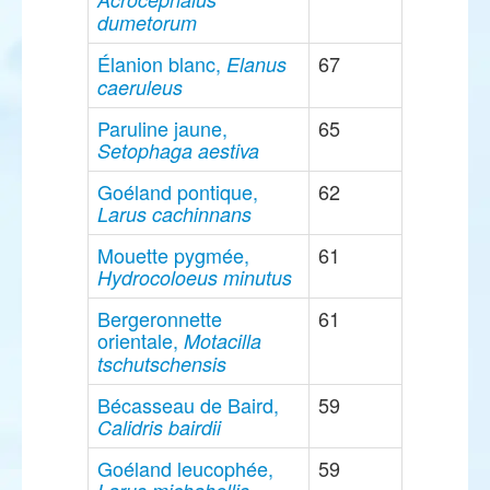
dumetorum
Élanion blanc,
67
Elanus
caeruleus
Paruline jaune,
65
Setophaga aestiva
Goéland pontique,
62
Larus cachinnans
Mouette pygmée,
61
Hydrocoloeus minutus
Bergeronnette
61
orientale,
Motacilla
tschutschensis
Bécasseau de Baird,
59
Calidris bairdii
Goéland leucophée,
59