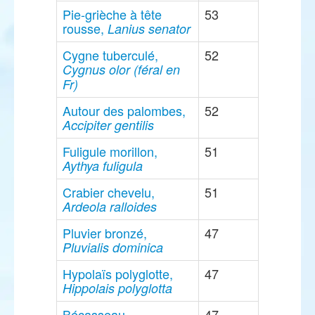
Pie-grièche à tête
53
rousse,
Lanius senator
Cygne tuberculé,
52
Cygnus olor (féral en
Fr)
Autour des palombes,
52
Accipiter gentilis
Fuligule morillon,
51
Aythya fuligula
Crabier chevelu,
51
Ardeola ralloides
Pluvier bronzé,
47
Pluvialis dominica
Hypolaïs polyglotte,
47
Hippolais polyglotta
Bécasseau
47