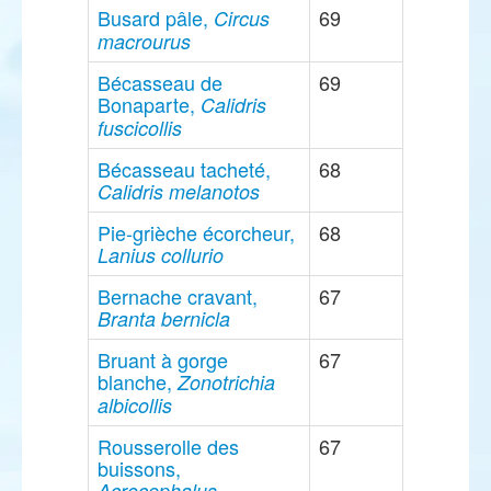
Busard pâle,
69
Circus
macrourus
Bécasseau de
69
Bonaparte,
Calidris
fuscicollis
Bécasseau tacheté,
68
Calidris melanotos
Pie-grièche écorcheur,
68
Lanius collurio
Bernache cravant,
67
Branta bernicla
Bruant à gorge
67
blanche,
Zonotrichia
albicollis
Rousserolle des
67
buissons,
Acrocephalus