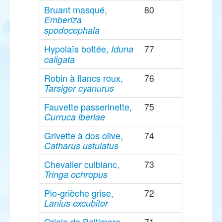
Bruant masqué,
80
Emberiza
spodocephala
Hypolaïs bottée,
77
Iduna
caligata
Robin à flancs roux,
76
Tarsiger cyanurus
Fauvette passerinette,
75
Curruca iberiae
Grivette à dos olive,
74
Catharus ustulatus
Chevalier culblanc,
73
Tringa ochropus
Pie-grièche grise,
72
Lanius excubitor
Oriole de Baltimore,
71