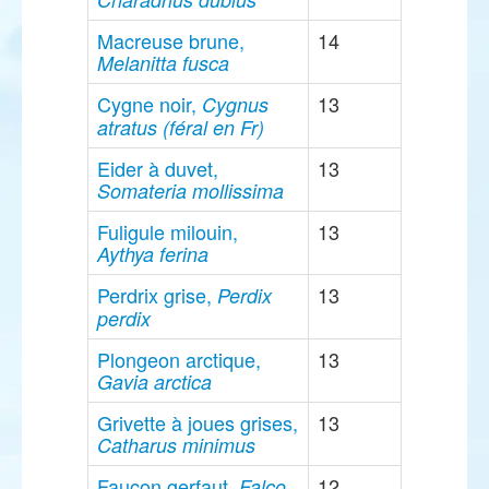
Macreuse brune,
14
Melanitta fusca
Cygne noir,
13
Cygnus
atratus (féral en Fr)
Eider à duvet,
13
Somateria mollissima
Fuligule milouin,
13
Aythya ferina
Perdrix grise,
13
Perdix
perdix
Plongeon arctique,
13
Gavia arctica
Grivette à joues grises,
13
Catharus minimus
Faucon gerfaut,
12
Falco