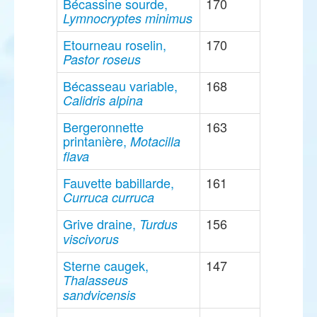
Bécassine sourde,
170
Lymnocryptes minimus
Etourneau roselin,
170
Pastor roseus
Bécasseau variable,
168
Calidris alpina
Bergeronnette
163
printanière,
Motacilla
flava
Fauvette babillarde,
161
Curruca curruca
Grive draine,
156
Turdus
viscivorus
Sterne caugek,
147
Thalasseus
sandvicensis