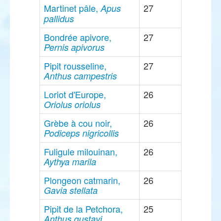
Martinet pâle,
27
Apus
pallidus
Bondrée apivore,
27
Pernis apivorus
Pipit rousseline,
27
Anthus campestris
Loriot d'Europe,
26
Oriolus oriolus
Grèbe à cou noir,
26
Podiceps nigricollis
Fuligule milouinan,
26
Aythya marila
Plongeon catmarin,
26
Gavia stellata
Pipit de la Petchora,
25
Anthus gustavi