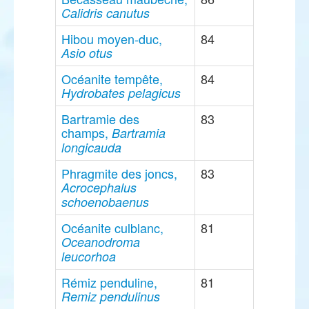
Calidris canutus
Hibou moyen-duc,
84
Asio otus
Océanite tempête,
84
Hydrobates pelagicus
Bartramie des
83
champs,
Bartramia
longicauda
Phragmite des joncs,
83
Acrocephalus
schoenobaenus
Océanite culblanc,
81
Oceanodroma
leucorhoa
Rémiz penduline,
81
Remiz pendulinus