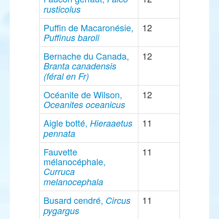
rusticolus
Puffin de Macaronésie,
12
Puffinus baroli
Bernache du Canada,
12
Branta canadensis
(féral en Fr)
Océanite de Wilson,
12
Oceanites oceanicus
Aigle botté,
11
Hieraaetus
pennata
Fauvette
11
mélanocéphale,
Curruca
melanocephala
Busard cendré,
11
Circus
pygargus