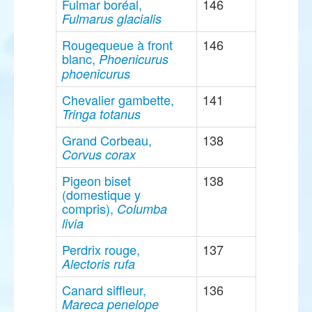
Fulmar boréal,
146
Fulmarus glacialis
Rougequeue à front
146
blanc,
Phoenicurus
phoenicurus
Chevalier gambette,
141
Tringa totanus
Grand Corbeau,
138
Corvus corax
Pigeon biset
138
(domestique y
compris),
Columba
livia
Perdrix rouge,
137
Alectoris rufa
Canard siffleur,
136
Mareca penelope