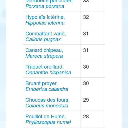
Marouette ponctuée,
33
Porzana porzana
Hypolaïs ictérine,
32
Hippolais icterina
Combattant varié,
31
Calidris pugnax
Canard chipeau,
31
Mareca strepera
Traquet oreillard,
30
Oenanthe hispanica
Bruant proyer,
30
Emberiza calandra
Choucas des tours,
29
Coloeus monedula
Pouillot de Hume,
28
Phylloscopus humei