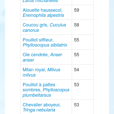
Larus michahellis
Alouette haussecol,
59
Eremophila alpestris
Coucou gris,
58
Cuculus
canorus
Pouillot siffleur,
55
Phylloscopus sibilatrix
Oie cendrée,
55
Anser
anser
Milan royal,
54
Milvus
milvus
Pouillot à pattes
53
sombres,
Phylloscopus
plumbeitarsus
Chevalier aboyeur,
53
Tringa nebularia