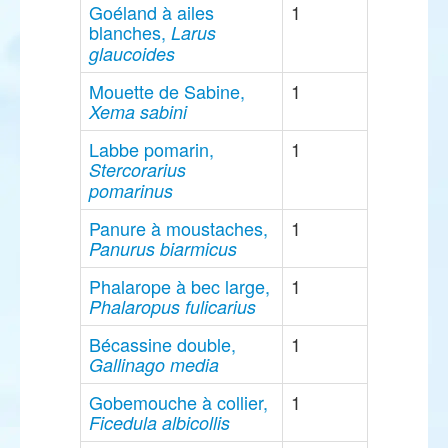
Goéland à ailes
1
blanches,
Larus
glaucoides
Mouette de Sabine,
1
Xema sabini
Labbe pomarin,
1
Stercorarius
pomarinus
Panure à moustaches,
1
Panurus biarmicus
Phalarope à bec large,
1
Phalaropus fulicarius
Bécassine double,
1
Gallinago media
Gobemouche à collier,
1
Ficedula albicollis