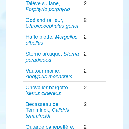
Talève sultane,
2
Porphyrio porphyrio
Goéland railleur,
2
Chroicocephalus genei
Harle piette,
2
Mergellus
albellus
Sterne arctique,
2
Sterna
paradisaea
Vautour moine,
2
Aegypius monachus
Chevalier bargette,
2
Xenus cinereus
Bécasseau de
2
Temminck,
Calidris
temminckii
Outarde canepetière,
2