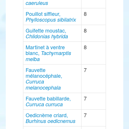
caeruleus
Pouillot siffleur,
8
Phylloscopus sibilatrix
Guifette moustac,
8
Chlidonias hybrida
Martinet à ventre
8
blanc,
Tachymarptis
melba
Fauvette
7
mélanocéphale,
Curruca
melanocephala
Fauvette babillarde,
7
Curruca curruca
Oedicnème criard,
7
Burhinus oedicnemus