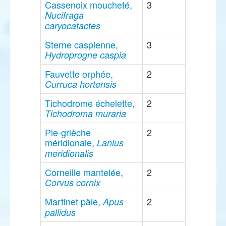
Cassenoix moucheté,
3
Nucifraga
caryocatactes
Sterne caspienne,
3
Hydroprogne caspia
Fauvette orphée,
2
Curruca hortensis
Tichodrome échelette,
2
Tichodroma muraria
Pie-grièche
2
méridionale,
Lanius
meridionalis
Corneille mantelée,
2
Corvus cornix
Martinet pâle,
2
Apus
pallidus