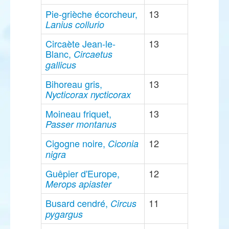
Pie-grièche écorcheur,
13
Lanius collurio
Circaète Jean-le-
13
Blanc,
Circaetus
gallicus
Bihoreau gris,
13
Nycticorax nycticorax
Moineau friquet,
13
Passer montanus
Cigogne noire,
12
Ciconia
nigra
Guêpier d'Europe,
12
Merops apiaster
Busard cendré,
11
Circus
pygargus