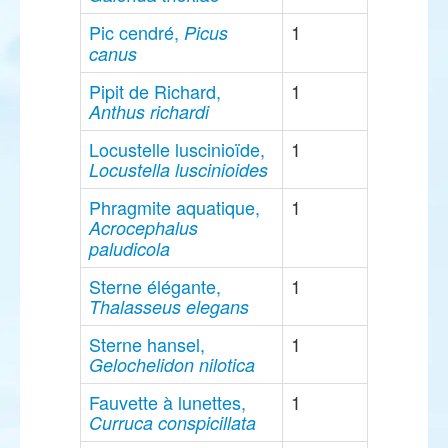
Pic cendré,
1
Picus
canus
Pipit de Richard,
1
Anthus richardi
Locustelle luscinioïde,
1
Locustella luscinioides
Phragmite aquatique,
1
Acrocephalus
paludicola
Sterne élégante,
1
Thalasseus elegans
Sterne hansel,
1
Gelochelidon nilotica
Fauvette à lunettes,
1
Curruca conspicillata