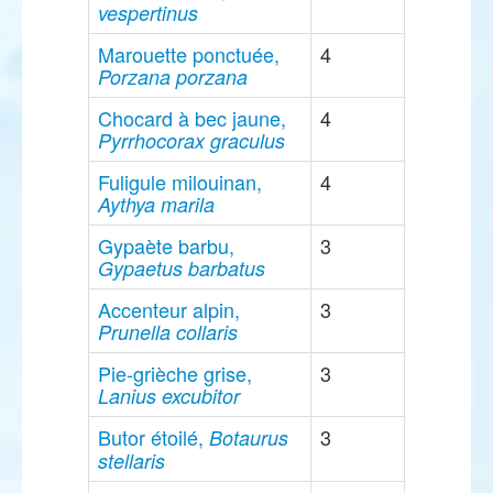
vespertinus
Marouette ponctuée,
4
Porzana porzana
Chocard à bec jaune,
4
Pyrrhocorax graculus
Fuligule milouinan,
4
Aythya marila
Gypaète barbu,
3
Gypaetus barbatus
Accenteur alpin,
3
Prunella collaris
Pie-grièche grise,
3
Lanius excubitor
Butor étoilé,
3
Botaurus
stellaris