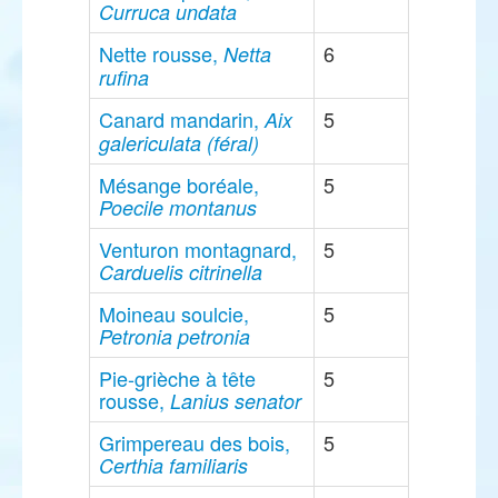
Curruca undata
Nette rousse,
6
Netta
rufina
Canard mandarin,
5
Aix
galericulata (féral)
Mésange boréale,
5
Poecile montanus
Venturon montagnard,
5
Carduelis citrinella
Moineau soulcie,
5
Petronia petronia
Pie-grièche à tête
5
rousse,
Lanius senator
Grimpereau des bois,
5
Certhia familiaris