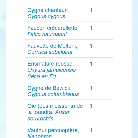
Cygne chanteur,
1
Cygnus cygnus
Faucon crécerellette,
1
Falco naumanni
Fauvette de Moltoni,
1
Curruca subalpina
Érismature rousse,
1
Oxyura jamaicensis
(féral en Fr)
Cygne de Bewick,
1
Cygnus columbianus
Oie (des moissons) de
1
la toundra,
Anser
serrirostris
Vautour percnoptère,
1
Neophron