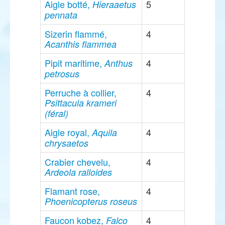
Aigle botté,
5
Hieraaetus
pennata
Sizerin flammé,
4
Acanthis flammea
Pipit maritime,
4
Anthus
petrosus
Perruche à collier,
4
Psittacula krameri
(féral)
Aigle royal,
4
Aquila
chrysaetos
Crabier chevelu,
4
Ardeola ralloides
Flamant rose,
4
Phoenicopterus roseus
Faucon kobez,
4
Falco