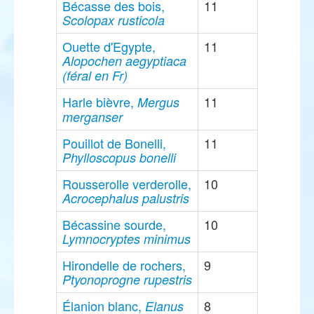
Bécasse des bois,
11
Scolopax rusticola
Ouette d'Egypte,
11
Alopochen aegyptiaca
(féral en Fr)
Harle bièvre,
11
Mergus
merganser
Pouillot de Bonelli,
11
Phylloscopus bonelli
Rousserolle verderolle,
10
Acrocephalus palustris
Bécassine sourde,
10
Lymnocryptes minimus
Hirondelle de rochers,
9
Ptyonoprogne rupestris
Élanion blanc,
8
Elanus