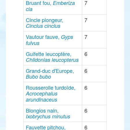
Bruant fou,
7
Emberiza
cia
Cincle plongeur,
7
Cinclus cinclus
Vautour fauve,
7
Gyps
fulvus
Guifette leucoptère,
6
Chlidonias leucopterus
Grand-duc d'Europe,
6
Bubo bubo
Rousserolle turdoïde,
6
Acrocephalus
arundinaceus
Blongios nain,
6
Ixobrychus minutus
Fauvette pitchou,
6