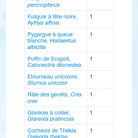
percnopterus
Fuligule à tête noire,
1
Aythya affinis
Pygargue à queue
1
blanche,
Haliaeetus
albicilla
Puffin de Scopoli,
1
Calonectris diomedea
Etourneau unicolore,
1
Sturnus unicolor
Râle des genêts,
1
Crex
crex
Glaréole à collier,
1
Glareola pratincola
Cochevis de Thékla,
1
Galerida theklae