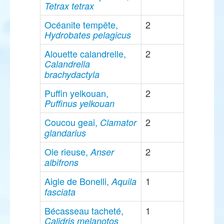
Tetrax tetrax
Océanite tempête,
2
Hydrobates pelagicus
Alouette calandrelle,
2
Calandrella
brachydactyla
Puffin yelkouan,
2
Puffinus yelkouan
Coucou geai,
2
Clamator
glandarius
Oie rieuse,
2
Anser
albifrons
Aigle de Bonelli,
1
Aquila
fasciata
Bécasseau tacheté,
1
Calidris melanotos