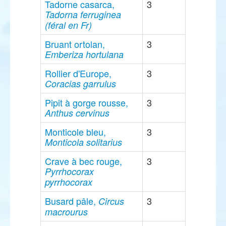
Tadorne casarca,
3
Tadorna ferruginea
(féral en Fr)
Bruant ortolan,
3
Emberiza hortulana
Rollier d'Europe,
3
Coracias garrulus
Pipit à gorge rousse,
3
Anthus cervinus
Monticole bleu,
3
Monticola solitarius
Crave à bec rouge,
3
Pyrrhocorax
pyrrhocorax
Busard pâle,
3
Circus
macrourus