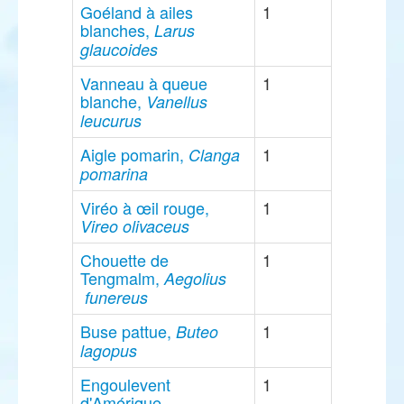
Goéland à ailes
1
blanches,
Larus
glaucoides
Vanneau à queue
1
blanche,
Vanellus
leucurus
Aigle pomarin,
1
Clanga
pomarina
Viréo à œil rouge,
1
Vireo olivaceus
Chouette de
1
Tengmalm,
Aegolius
funereus
Buse pattue,
1
Buteo
lagopus
Engoulevent
1
d'Amérique,