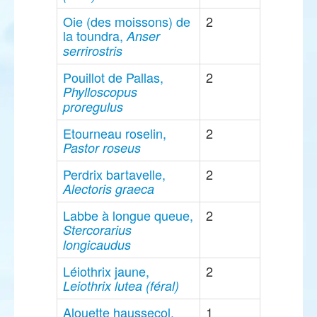
Oie (des moissons) de
2
la toundra,
Anser
serrirostris
Pouillot de Pallas,
2
Phylloscopus
proregulus
Etourneau roselin,
2
Pastor roseus
Perdrix bartavelle,
2
Alectoris graeca
Labbe à longue queue,
2
Stercorarius
longicaudus
Léiothrix jaune,
2
Leiothrix lutea (féral)
Alouette haussecol,
1