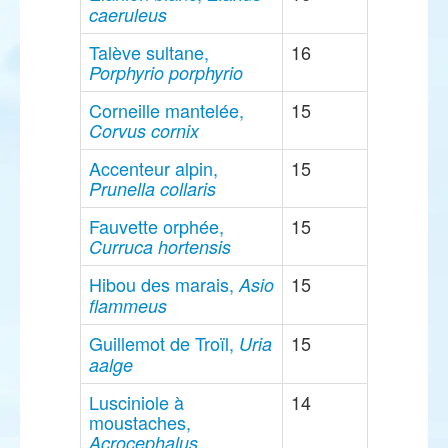
caeruleus
Talève sultane,
16
Porphyrio porphyrio
Corneille mantelée,
15
Corvus cornix
Accenteur alpin,
15
Prunella collaris
Fauvette orphée,
15
Curruca hortensis
Hibou des marais,
15
Asio
flammeus
Guillemot de Troïl,
15
Uria
aalge
Lusciniole à
14
moustaches,
Acrocephalus