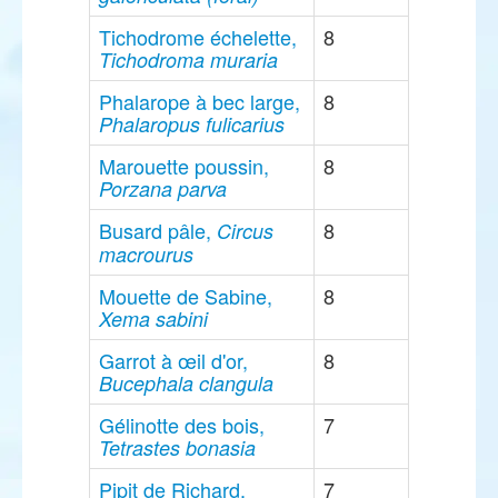
Tichodrome échelette,
8
Tichodroma muraria
Phalarope à bec large,
8
Phalaropus fulicarius
Marouette poussin,
8
Porzana parva
Busard pâle,
8
Circus
macrourus
Mouette de Sabine,
8
Xema sabini
Garrot à œil d'or,
8
Bucephala clangula
Gélinotte des bois,
7
Tetrastes bonasia
Pipit de Richard,
7