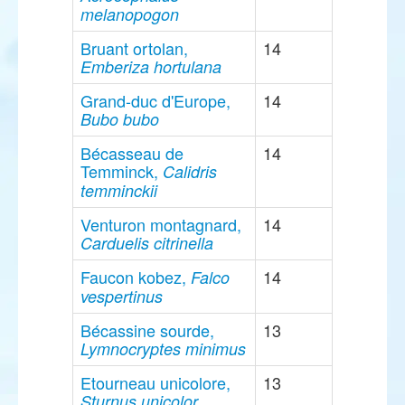
melanopogon
Bruant ortolan,
14
Emberiza hortulana
Grand-duc d'Europe,
14
Bubo bubo
Bécasseau de
14
Temminck,
Calidris
temminckii
Venturon montagnard,
14
Carduelis citrinella
Faucon kobez,
14
Falco
vespertinus
Bécassine sourde,
13
Lymnocryptes minimus
Etourneau unicolore,
13
Sturnus unicolor