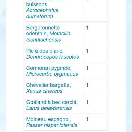
buissons,
Acrocephalus
dumetorum
Bergeronnette
1
orientale,
Motacilla
tschutschensis
Pic à dos blanc,
1
Dendrocopos leucotos
Cormoran pygmée,
1
Microcarbo pygmaeus
Chevalier bargette,
1
Xenus cinereus
Goéland à bec cerclé,
1
Larus delawarensis
Moineau espagnol,
1
Passer hispaniolensis