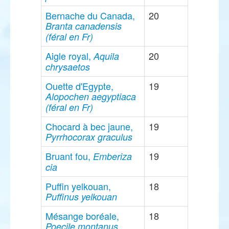
Bernache du Canada,
20
Branta canadensis
(féral en Fr)
Aigle royal,
20
Aquila
chrysaetos
Ouette d'Egypte,
19
Alopochen aegyptiaca
(féral en Fr)
Chocard à bec jaune,
19
Pyrrhocorax graculus
Bruant fou,
19
Emberiza
cia
Puffin yelkouan,
18
Puffinus yelkouan
Mésange boréale,
18
Poecile montanus