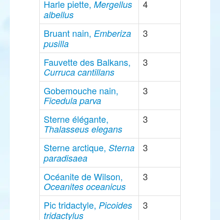
Harle piette,
4
Mergellus
albellus
Bruant nain,
3
Emberiza
pusilla
Fauvette des Balkans,
3
Curruca cantillans
Gobemouche nain,
3
Ficedula parva
Sterne élégante,
3
Thalasseus elegans
Sterne arctique,
3
Sterna
paradisaea
Océanite de Wilson,
3
Oceanites oceanicus
Pic tridactyle,
3
Picoides
tridactylus