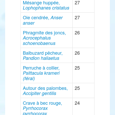
Mésange huppée,
27
Lophophanes cristatus
Oie cendrée,
27
Anser
anser
Phragmite des joncs,
26
Acrocephalus
schoenobaenus
Balbuzard pêcheur,
26
Pandion haliaetus
Perruche à collier,
25
Psittacula krameri
(féral)
Autour des palombes,
25
Accipiter gentilis
Crave à bec rouge,
24
Pyrrhocorax
pyrrhocorax