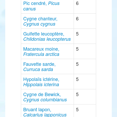
Pic cendré,
6
Picus
canus
Cygne chanteur,
6
Cygnus cygnus
Guifette leucoptère,
5
Chlidonias leucopterus
Macareux moine,
5
Fratercula arctica
Fauvette sarde,
5
Curruca sarda
Hypolaïs ictérine,
5
Hippolais icterina
Cygne de Bewick,
5
Cygnus columbianus
Bruant lapon,
5
Calcarius lapponicus