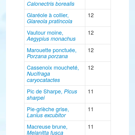
Calonectris borealis
Glaréole à collier,
12
Glareola pratincola
Vautour moine,
12
Aegypius monachus
Marouette ponctuée,
12
Porzana porzana
Cassenoix moucheté,
12
Nucifraga
caryocatactes
Pic de Sharpe,
11
Picus
sharpei
Pie-grièche grise,
11
Lanius excubitor
Macreuse brune,
11
Melanitta fusca