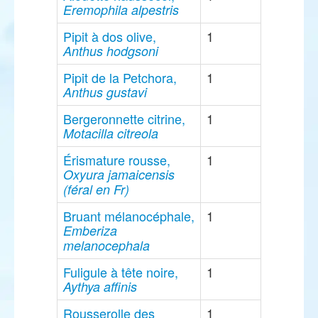
Eremophila alpestris
Pipit à dos olive,
1
Anthus hodgsoni
Pipit de la Petchora,
1
Anthus gustavi
Bergeronnette citrine,
1
Motacilla citreola
Érismature rousse,
1
Oxyura jamaicensis
(féral en Fr)
Bruant mélanocéphale,
1
Emberiza
melanocephala
Fuligule à tête noire,
1
Aythya affinis
Rousserolle des
1