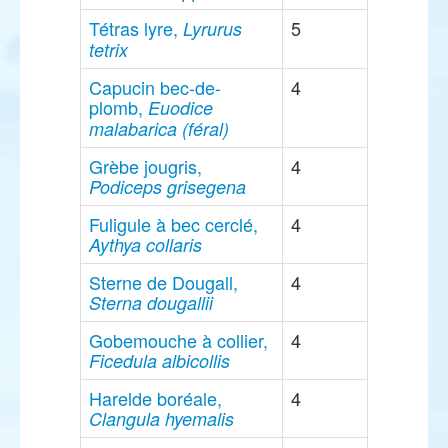
Tétras lyre,
5
Lyrurus
tetrix
Capucin bec-de-
4
plomb,
Euodice
malabarica (féral)
Grèbe jougris,
4
Podiceps grisegena
Fuligule à bec cerclé,
4
Aythya collaris
Sterne de Dougall,
4
Sterna dougallii
Gobemouche à collier,
4
Ficedula albicollis
Harelde boréale,
4
Clangula hyemalis