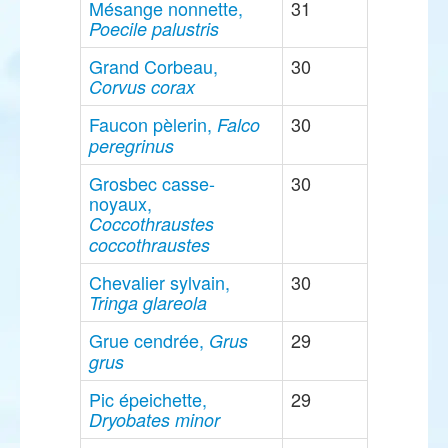
Mésange nonnette,
31
Poecile palustris
Grand Corbeau,
30
Corvus corax
Faucon pèlerin,
30
Falco
peregrinus
Grosbec casse-
30
noyaux,
Coccothraustes
coccothraustes
Chevalier sylvain,
30
Tringa glareola
Grue cendrée,
29
Grus
grus
Pic épeichette,
29
Dryobates minor