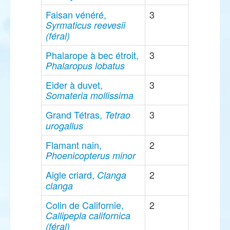
Faisan vénéré,
3
Syrmaticus reevesii
(féral)
Phalarope à bec étroit,
3
Phalaropus lobatus
Eider à duvet,
3
Somateria mollissima
Grand Tétras,
3
Tetrao
urogallus
Flamant nain,
2
Phoenicopterus minor
Aigle criard,
2
Clanga
clanga
Colin de Californie,
2
Callipepla californica
(féral)