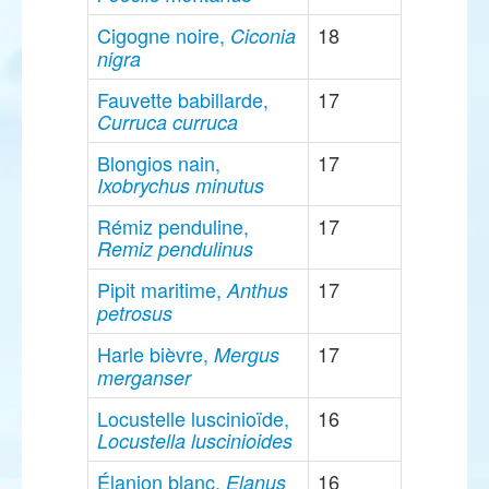
Cigogne noire,
18
Ciconia
nigra
Fauvette babillarde,
17
Curruca curruca
Blongios nain,
17
Ixobrychus minutus
Rémiz penduline,
17
Remiz pendulinus
Pipit maritime,
17
Anthus
petrosus
Harle bièvre,
17
Mergus
merganser
Locustelle luscinioïde,
16
Locustella luscinioides
Élanion blanc,
16
Elanus