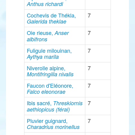
Anthus richardi
Cochevis de Thékla,
7
Galerida theklae
Oie rieuse,
7
Anser
albifrons
Fuligule milouinan,
7
Aythya marila
Niverolle alpine,
7
Montifringilla nivalis
Faucon d'Eléonore,
7
Falco eleonorae
Ibis sacré,
7
Threskiornis
aethiopicus (féral)
Pluvier guignard,
7
Charadrius morinellus