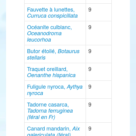
Fauvette à lunettes,
9
Curruca conspicillata
Océanite culblanc,
9
Oceanodroma
leucorhoa
Butor étoilé,
9
Botaurus
stellaris
Traquet oreillard,
9
Oenanthe hispanica
Fuligule nyroca,
9
Aythya
nyroca
Tadorne casarca,
9
Tadorna ferruginea
(féral en Fr)
Canard mandarin,
9
Aix
galericulata (féral)