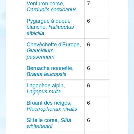
Venturon corse,
7
Carduelis corsicanus
Pygargue à queue
6
blanche,
Haliaeetus
albicilla
Chevêchette d'Europe,
6
Glaucidium
passerinum
Bernache nonnette,
6
Branta leucopsis
Lagopède alpin,
6
Lagopus muta
Bruant des neiges,
6
Plectrophenax nivalis
Sittelle corse,
6
Sitta
whiteheadi