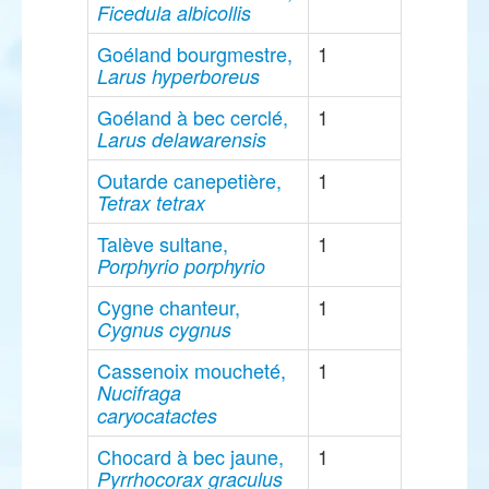
Ficedula albicollis
Goéland bourgmestre,
1
Larus hyperboreus
Goéland à bec cerclé,
1
Larus delawarensis
Outarde canepetière,
1
Tetrax tetrax
Talève sultane,
1
Porphyrio porphyrio
Cygne chanteur,
1
Cygnus cygnus
Cassenoix moucheté,
1
Nucifraga
caryocatactes
Chocard à bec jaune,
1
Pyrrhocorax graculus