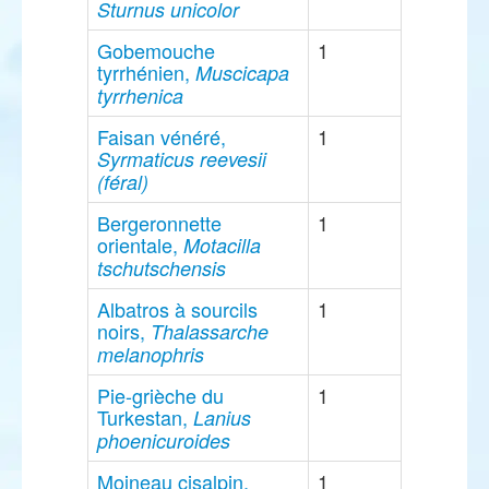
Sturnus unicolor
Gobemouche
1
tyrrhénien,
Muscicapa
tyrrhenica
Faisan vénéré,
1
Syrmaticus reevesii
(féral)
Bergeronnette
1
orientale,
Motacilla
tschutschensis
Albatros à sourcils
1
noirs,
Thalassarche
melanophris
Pie-grièche du
1
Turkestan,
Lanius
phoenicuroides
Moineau cisalpin,
1