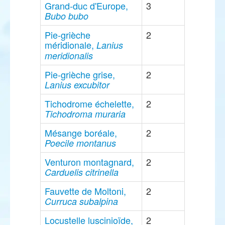
Grand-duc d'Europe,
3
Bubo bubo
Pie-grièche
2
méridionale,
Lanius
meridionalis
Pie-grièche grise,
2
Lanius excubitor
Tichodrome échelette,
2
Tichodroma muraria
Mésange boréale,
2
Poecile montanus
Venturon montagnard,
2
Carduelis citrinella
Fauvette de Moltoni,
2
Curruca subalpina
Locustelle luscinioïde,
2