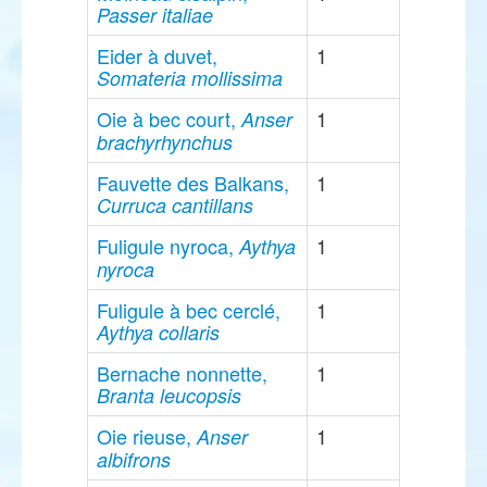
Passer italiae
Eider à duvet,
1
Somateria mollissima
Oie à bec court,
1
Anser
brachyrhynchus
Fauvette des Balkans,
1
Curruca cantillans
Fuligule nyroca,
1
Aythya
nyroca
Fuligule à bec cerclé,
1
Aythya collaris
Bernache nonnette,
1
Branta leucopsis
Oie rieuse,
1
Anser
albifrons