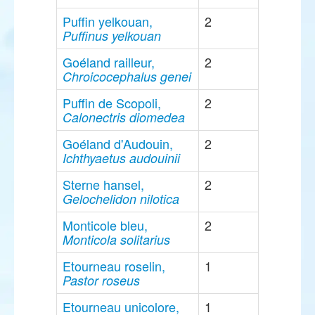
Puffin yelkouan,
2
Puffinus yelkouan
Goéland railleur,
2
Chroicocephalus genei
Puffin de Scopoli,
2
Calonectris diomedea
Goéland d'Audouin,
2
Ichthyaetus audouinii
Sterne hansel,
2
Gelochelidon nilotica
Monticole bleu,
2
Monticola solitarius
Etourneau roselin,
1
Pastor roseus
Etourneau unicolore,
1