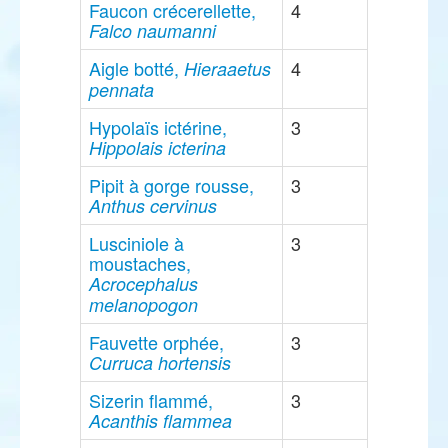
Faucon crécerellette,
4
Falco naumanni
Aigle botté,
4
Hieraaetus
pennata
Hypolaïs ictérine,
3
Hippolais icterina
Pipit à gorge rousse,
3
Anthus cervinus
Lusciniole à
3
moustaches,
Acrocephalus
melanopogon
Fauvette orphée,
3
Curruca hortensis
Sizerin flammé,
3
Acanthis flammea