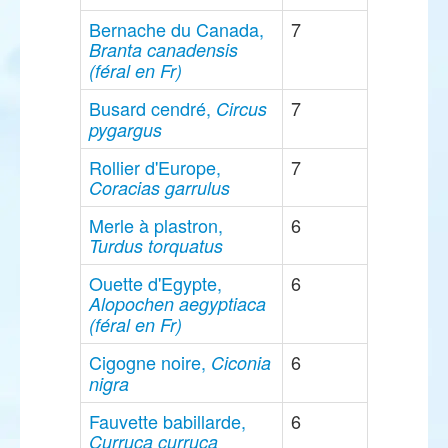
Bernache du Canada,
7
Branta canadensis
(féral en Fr)
Busard cendré,
7
Circus
pygargus
Rollier d'Europe,
7
Coracias garrulus
Merle à plastron,
6
Turdus torquatus
Ouette d'Egypte,
6
Alopochen aegyptiaca
(féral en Fr)
Cigogne noire,
6
Ciconia
nigra
Fauvette babillarde,
6
Curruca curruca