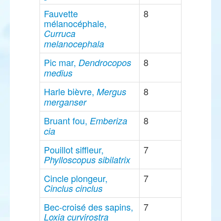
Fauvette
8
mélanocéphale,
Curruca
melanocephala
Pic mar,
8
Dendrocopos
medius
Harle bièvre,
8
Mergus
merganser
Bruant fou,
8
Emberiza
cia
Pouillot siffleur,
7
Phylloscopus sibilatrix
Cincle plongeur,
7
Cinclus cinclus
Bec-croisé des sapins,
7
Loxia curvirostra