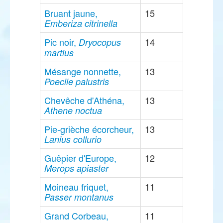
Bruant jaune,
15
Emberiza citrinella
Pic noir,
14
Dryocopus
martius
Mésange nonnette,
13
Poecile palustris
Chevêche d'Athéna,
13
Athene noctua
Pie-grièche écorcheur,
13
Lanius collurio
Guêpier d'Europe,
12
Merops apiaster
Moineau friquet,
11
Passer montanus
Grand Corbeau,
11