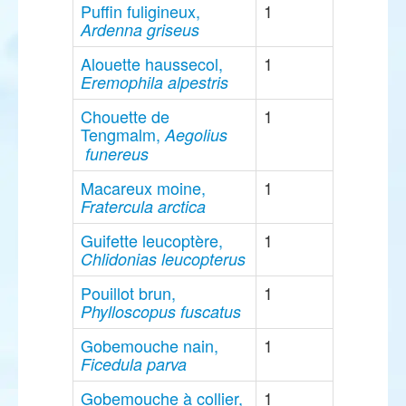
Puffin fuligineux,
1
Ardenna griseus
Alouette haussecol,
1
Eremophila alpestris
Chouette de
1
Tengmalm,
Aegolius
funereus
Macareux moine,
1
Fratercula arctica
Guifette leucoptère,
1
Chlidonias leucopterus
Pouillot brun,
1
Phylloscopus fuscatus
Gobemouche nain,
1
Ficedula parva
Gobemouche à collier,
1