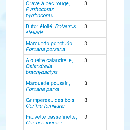
Crave à bec rouge,
3
Pyrrhocorax
pyrrhocorax
Butor étoilé,
3
Botaurus
stellaris
Marouette ponctuée,
3
Porzana porzana
Alouette calandrelle,
3
Calandrella
brachydactyla
Marouette poussin,
3
Porzana parva
Grimpereau des bois,
3
Certhia familiaris
Fauvette passerinette,
3
Curruca iberiae