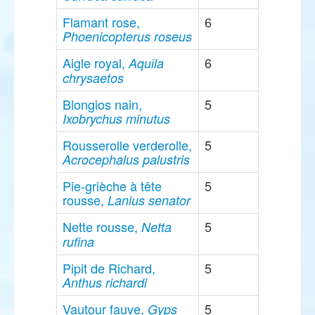
Flamant rose,
6
Phoenicopterus roseus
Aigle royal,
6
Aquila
chrysaetos
Blongios nain,
5
Ixobrychus minutus
Rousserolle verderolle,
5
Acrocephalus palustris
Pie-grièche à tête
5
rousse,
Lanius senator
Nette rousse,
5
Netta
rufina
Pipit de Richard,
5
Anthus richardi
Vautour fauve,
5
Gyps