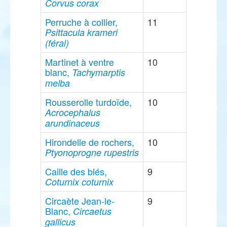
Corvus corax
Perruche à collier,
11
Psittacula krameri
(féral)
Martinet à ventre
10
blanc,
Tachymarptis
melba
Rousserolle turdoïde,
10
Acrocephalus
arundinaceus
Hirondelle de rochers,
10
Ptyonoprogne rupestris
Caille des blés,
9
Coturnix coturnix
Circaète Jean-le-
9
Blanc,
Circaetus
gallicus