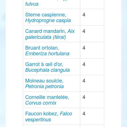
fulvus
Sterne caspienne,
4
Hydroprogne caspia
Canard mandarin,
4
Aix
galericulata (féral)
Bruant ortolan,
4
Emberiza hortulana
Garrot à œil d'or,
4
Bucephala clangula
Moineau soulcie,
4
Petronia petronia
Corneille mantelée,
4
Corvus cornix
Faucon kobez,
4
Falco
vespertinus