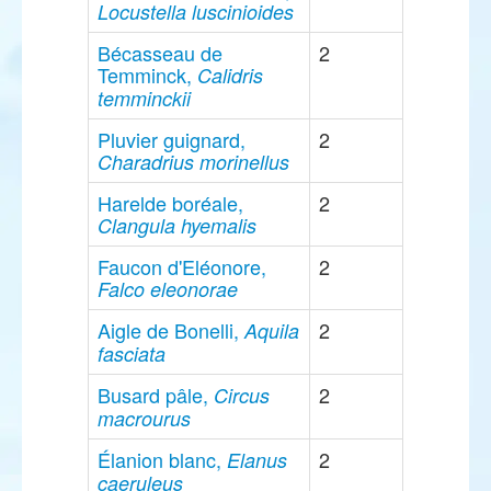
Locustella luscinioides
Bécasseau de
2
Temminck,
Calidris
temminckii
Pluvier guignard,
2
Charadrius morinellus
Harelde boréale,
2
Clangula hyemalis
Faucon d'Eléonore,
2
Falco eleonorae
Aigle de Bonelli,
2
Aquila
fasciata
Busard pâle,
2
Circus
macrourus
Élanion blanc,
2
Elanus
caeruleus