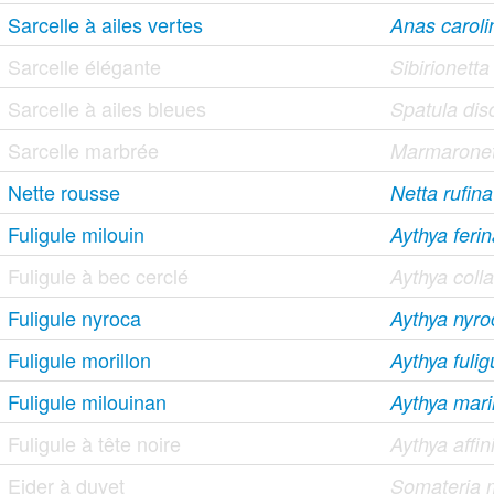
Sarcelle à ailes vertes
Anas caroli
Sarcelle élégante
Sibirionett
Sarcelle à ailes bleues
Spatula dis
Sarcelle marbrée
Marmaronett
Nette rousse
Netta rufina
Fuligule milouin
Aythya feri
Fuligule à bec cerclé
Aythya colla
Fuligule nyroca
Aythya nyro
Fuligule morillon
Aythya fulig
Fuligule milouinan
Aythya mari
Fuligule à tête noire
Aythya affin
Eider à duvet
Somateria 