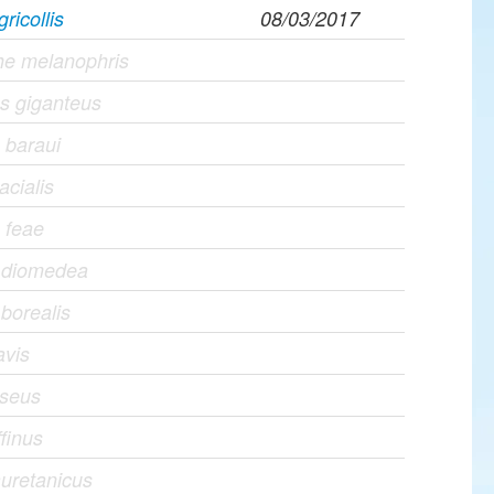
ricollis
08/03/2017
he melanophris
s giganteus
 baraui
acialis
 feae
s diomedea
 borealis
avis
iseus
ffinus
uretanicus