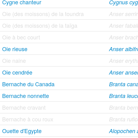
Cygne chanteur
Cygnus cy
Oie (des moissons) de la toundra
Anser serrir
Oie (des moissons) de la taïga
Anser fabal
Oie à bec court
Anser brac
Oie rieuse
Anser albif
Oie naine
Anser eryt
Oie cendrée
Anser anse
Bernache du Canada
Branta cana
Bernache nonnette
Branta leuc
Bernache cravant
Branta bern
Bernache à cou roux
Branta rufic
Ouette d'Egypte
Alopochen a