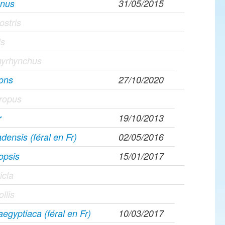
gnus
31/05/2015
ostris
is
hyrhynchus
rons
27/10/2020
hropus
r
19/10/2013
densis (féral en Fr)
02/05/2016
opsis
15/01/2017
icla
ollis
egyptiaca (féral en Fr)
10/03/2017