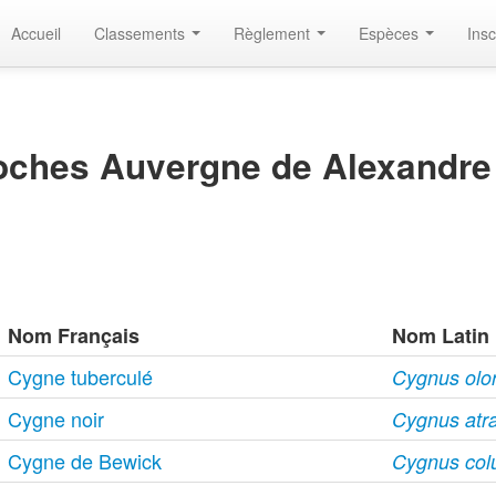
Accueil
Classements
Règlement
Espèces
Insc
oches Auvergne de Alexandre
Nom Français
Nom Latin
Cygne tuberculé
Cygnus olor 
Cygne noir
Cygnus atra
Cygne de Bewick
Cygnus col