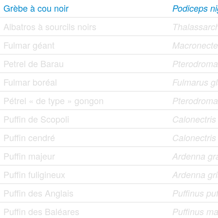
Grèbe à cou noir
Podiceps nig
Albatros à sourcils noirs
Thalassarc
Fulmar géant
Macronecte
Petrel de Barau
Pterodroma
Fulmar boréal
Fulmarus gl
Pétrel « de type » gongon
Pterodroma
Puffin de Scopoli
Calonectri
Puffin cendré
Calonectris
Puffin majeur
Ardenna gr
Puffin fuligineux
Ardenna gr
Puffin des Anglais
Puffinus pu
Puffin des Baléares
Puffinus ma