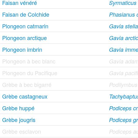
Faisan vénéré
Syrmaticus r
Faisan de Colchide
Phasianus c
Plongeon catmarin
Gavia stella
Plongeon arctique
Gavia arcti
Plongeon imbrin
Gavia imme
Plongeon à bec blanc
Gavia adam
Plongeon du Pacifique
Gavia pacif
Grèbe à bec bigarré
Podilymbus
Grèbe castagneux
Tachybaptus 
Grèbe huppé
Podiceps cr
Grèbe jougris
Podiceps g
Grèbe esclavon
Podiceps au