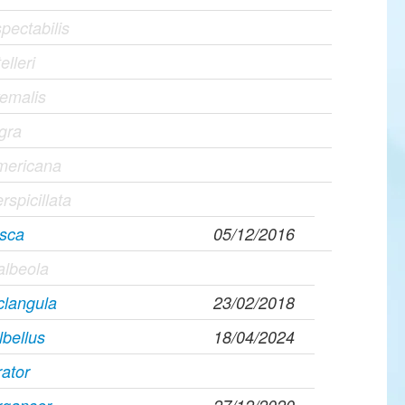
pectabilis
elleri
yemalis
igra
americana
rspicillata
usca
05/12/2016
albeola
clangula
23/02/2018
lbellus
18/04/2024
ator