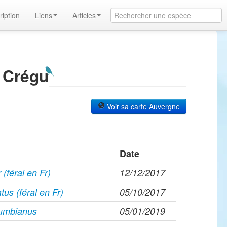
ription
Liens
Articles
 Crégu
Voir sa carte Auvergne
Date
(féral en Fr)
12/12/2017
tus (féral en Fr)
05/10/2017
umbianus
05/01/2019