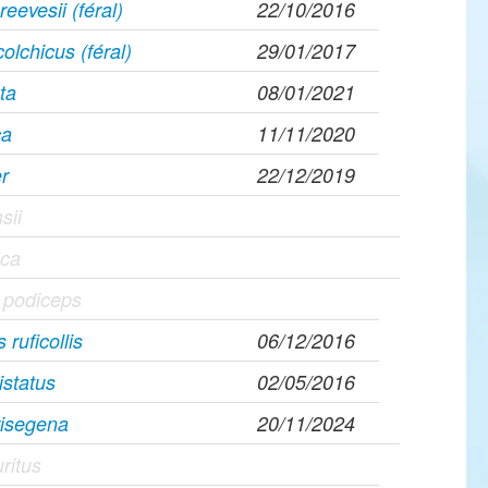
eevesii (féral)
22/10/2016
olchicus (féral)
29/01/2017
ta
08/01/2021
ca
11/11/2020
r
22/12/2019
sii
ica
 podiceps
ruficollis
06/12/2016
istatus
02/05/2016
risegena
20/11/2024
ritus