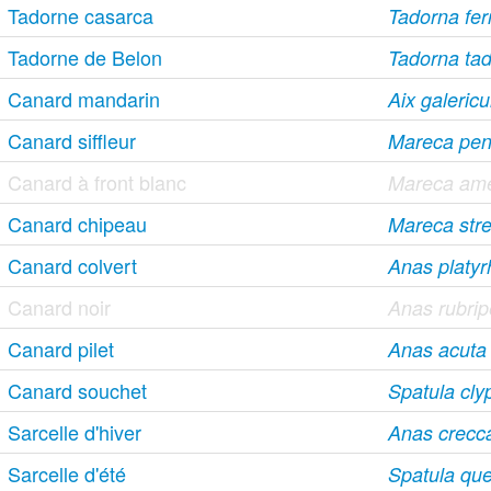
Tadorne casarca
Tadorna ferr
Tadorne de Belon
Tadorna ta
Canard mandarin
Aix galericu
Canard siffleur
Mareca pen
Canard à front blanc
Mareca ame
Canard chipeau
Mareca str
Canard colvert
Anas platy
Canard noir
Anas rubri
Canard pilet
Anas acuta
Canard souchet
Spatula cly
Sarcelle d'hiver
Anas crecc
Sarcelle d'été
Spatula qu