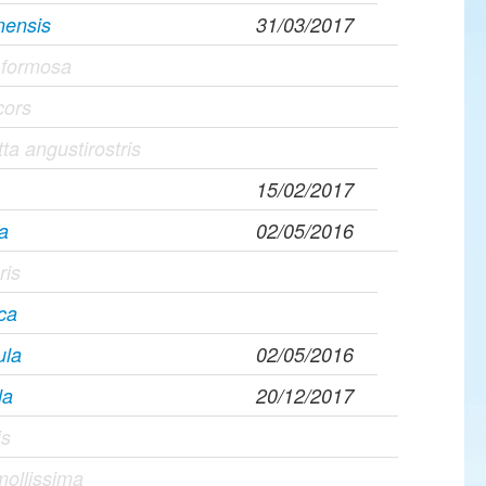
nensis
31/03/2017
a formosa
cors
a angustirostris
15/02/2017
na
02/05/2016
ris
ca
ula
02/05/2016
la
20/12/2017
is
mollissima