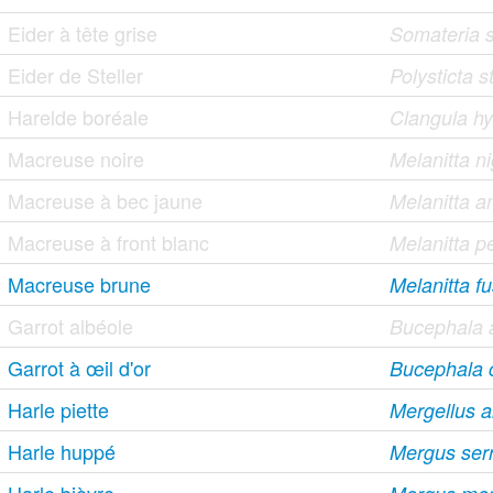
Eider à tête grise
Somateria s
Eider de Steller
Polysticta st
Harelde boréale
Clangula h
Macreuse noire
Melanitta n
Macreuse à bec jaune
Melanitta 
Macreuse à front blanc
Melanitta pe
Macreuse brune
Melanitta f
Garrot albéole
Bucephala 
Garrot à œil d'or
Bucephala 
Harle piette
Mergellus a
Harle huppé
Mergus serr