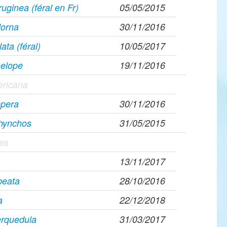
uginea (féral en Fr)
05/05/2015
dorna
30/11/2016
lata (féral)
10/05/2017
elope
19/11/2016
ricana
epera
30/11/2016
rhynchos
31/05/2015
pes
13/11/2017
peata
28/10/2016
a
22/12/2018
erquedula
31/03/2017