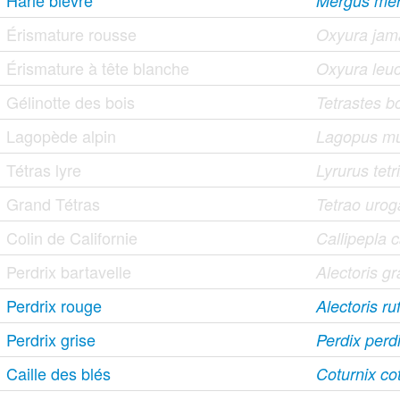
Harle bièvre
Mergus me
Érismature rousse
Oxyura jama
Érismature à tête blanche
Oxyura leu
Gélinotte des bois
Tetrastes b
Lagopède alpin
Lagopus m
Tétras lyre
Lyrurus tetr
Grand Tétras
Tetrao urog
Colin de Californie
Callipepla c
Perdrix bartavelle
Alectoris g
Perdrix rouge
Alectoris ru
Perdrix grise
Perdix perd
Caille des blés
Coturnix co