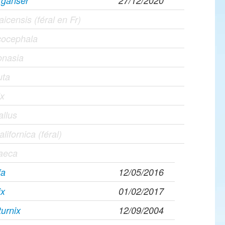
rganser
27/12/2020
icensis (féral en Fr)
cocephala
onasia
uta
ix
allus
alifornica (féral)
raeca
fa
12/05/2016
ix
01/02/2017
turnix
12/09/2004