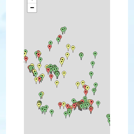
Puffin cendré
−
Puffin majeur
Puffin fuligineux
Puffin des Anglais
Puffin des Baléares
Puffin yelkouan
Océanite de Wilson
Océanite tempête
Océanite culblanc
Fou à pieds rouges
Fou brun
Cormoran pygmée
Pélican blanc
Butor étoilé
Blongios nain
Bihoreau gris
Héron vert
Crabier chevelu
Héron garde-bœufs
Aigrette des récifs
Cigogne noire
Ibis falcinelle
Ibis sacré
Spatule blanche
Flamant rose