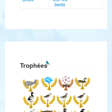
bests
Trophées