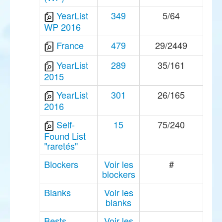
YearList
349
5/64
WP 2016
France
479
29/2449
YearList
289
35/161
2015
YearList
301
26/165
2016
Self-
15
75/240
Found List
"raretés"
Blockers
Voir les
#
blockers
Blanks
Voir les
blanks
Bests
Voir les