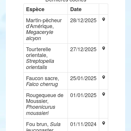
Espèce
Date
Martin-pêcheur
28/12/2025
d'Amérique,
Megaceryle
alcyon
Tourterelle
27/12/2025
orientale,
Streptopelia
orientalis
Faucon sacre,
25/01/2025
Falco cherrug
Rougequeue de
01/01/2025
Moussier,
Phoenicurus
moussieri
Fou brun,
01/11/2024
Sula
leucogaster