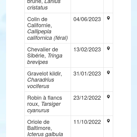
brune,
Lanius
cristatus
Colin de
04/06/2023
Californie,
Callipepla
californica (féral)
Chevalier de
13/02/2023
Sibérie,
Tringa
brevipes
Gravelot kildir,
31/01/2023
Charadrius
vociferus
Robin à flancs
23/12/2022
roux,
Tarsiger
cyanurus
Oriole de
11/10/2022
Baltimore,
Icterus galbula