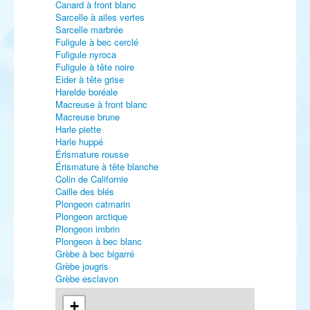
Canard à front blanc
Sarcelle à ailes vertes
Sarcelle marbrée
Fuligule à bec cerclé
Fuligule nyroca
Fuligule à tête noire
Eider à tête grise
Harelde boréale
Macreuse à front blanc
Macreuse brune
Harle piette
Harle huppé
Érismature rousse
Érismature à tête blanche
Colin de Californie
Caille des blés
Plongeon catmarin
Plongeon arctique
Plongeon imbrin
Plongeon à bec blanc
Grèbe à bec bigarré
Grèbe jougris
Grèbe esclavon
Fulmar boréal
Puffin de Scopoli
+