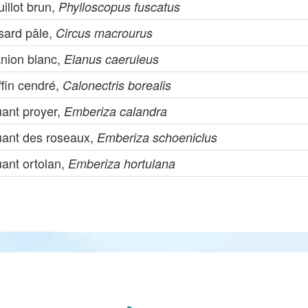
illot brun,
Phylloscopus fuscatus
sard pâle,
Circus macrourus
anion blanc,
Elanus caeruleus
ffin cendré,
Calonectris borealis
uant proyer,
Emberiza calandra
uant des roseaux,
Emberiza schoeniclus
uant ortolan,
Emberiza hortulana