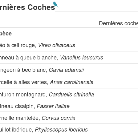
rnières Coches
Dernières coch
pèce
réo à œil rouge,
Vireo olivaceus
nneau à queue blanche,
Vanellus leucurus
ongeon à bec blanc,
Gavia adamsii
celle à ailes vertes,
Anas carolinensis
nturon montagnard,
Carduelis citrinella
ineau cisalpin,
Passer italiae
rneille mantelée,
Corvus cornix
illot ibérique,
Phylloscopus ibericus