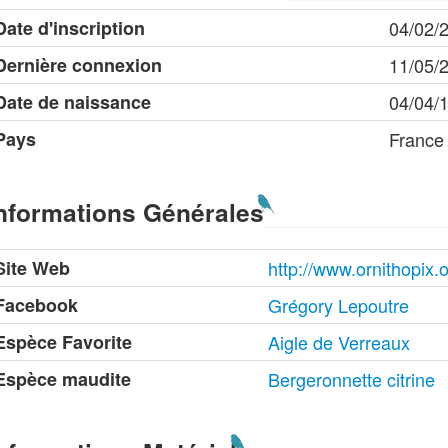
Date d'inscription
04/02/
Dernière connexion
11/05/
Date de naissance
04/04/
Pays
France
nformations Générales
Site Web
http://www.ornithopix.
Facebook
Grégory Lepoutre
Espèce Favorite
Aigle de Verreaux
Espèce maudite
Bergeronnette citrine