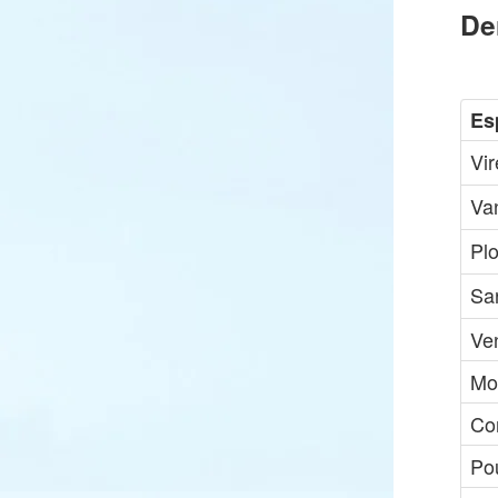
De
Es
Vi
Va
Pl
Sar
Ve
Mo
Co
Pou