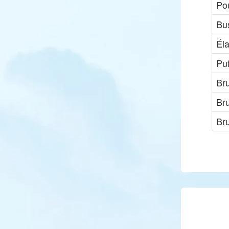
Pou
Bu
Él
Pu
Br
Br
Br