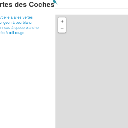
rtes des Coches
rcelle à ailes vertes
+
ongeon à bec blanc
nneau à queue blanche
−
réo à œil rouge