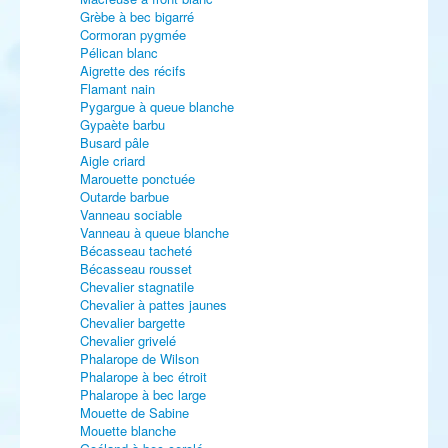
Grèbe à bec bigarré
Cormoran pygmée
Pélican blanc
Aigrette des récifs
Flamant nain
Pygargue à queue blanche
Gypaète barbu
Busard pâle
Aigle criard
Marouette ponctuée
Outarde barbue
Vanneau sociable
Vanneau à queue blanche
Bécasseau tacheté
Bécasseau rousset
Chevalier stagnatile
Chevalier à pattes jaunes
Chevalier bargette
Chevalier grivelé
Phalarope de Wilson
Phalarope à bec étroit
Phalarope à bec large
Mouette de Sabine
Mouette blanche