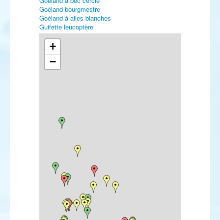
Goéland à bec cerclé
Goéland bourgmestre
Goéland à ailes blanches
Guifette leucoptère
Sterne caspienne
Sterne voyageuse
+
Harfang des neiges
−
Pipit de Richard
Bergeronnette citrine
Jaseur boréal
Traquet du désert
Traquet à tête blanche
Phragmite aquatique
Pouillot à grands sourcils
Etourneau roselin