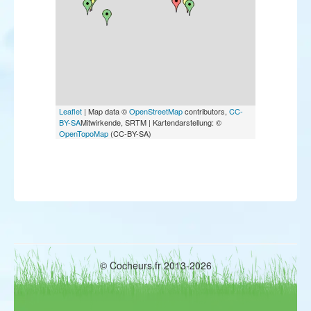
Leaflet
| Map data ©
OpenStreetMap
contributors,
CC-
BY-SA
Mitwirkende, SRTM | Kartendarstellung: ©
OpenTopoMap
(CC-BY-SA)
© Cocheurs.fr 2013-2026