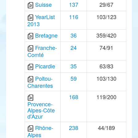
Suisse
137
29/67
YearList
116
103/123
2013
Bretagne
36
359/420
Franche-
24
74/91
Comté
Picardie
35
63/83
Poitou-
59
103/130
Charentes
168
119/200
Provence-
Alpes-Côte
d'Azur
Rhône-
238
44/189
Alpes