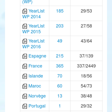
(WP)
YearList
185
29/53
WP 2014
YearList
203
27/58
WP 2015
YearList
49
43/64
WP 2016
Espagne
215
37/139
France
365
337/2449
Islande
70
18/56
Maroc
60
54/73
Norvège
13
38/48
Portugal
1
29/32