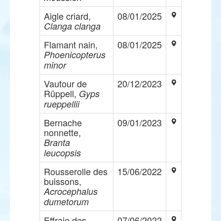
Aigle criard,
08/01/2025
Clanga clanga
Flamant nain,
08/01/2025
Phoenicopterus
minor
Vautour de
20/12/2023
Rüppell,
Gyps
rueppellii
Bernache
09/01/2023
nonnette,
Branta
leucopsis
Rousserolle des
15/06/2022
buissons,
Acrocephalus
dumetorum
Effraie des
07/06/2022