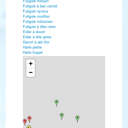
Fuligule milouin
Fuligule à bec cerclé
Fuligule nyroca
Fuligule morillon
Fuligule milouinan
Fuligule à tête noire
Eider à duvet
Eider à tête grise
Garrot à œil d'or
Harle piette
Harle huppé
Harle bièvre
Érismature à tête blanche
+
Perdrix rouge
−
Faisan de Colchide
Plongeon arctique
Grèbe castagneux
Grèbe huppé
Grèbe jougris
Grèbe à cou noir
Puffin majeur
Océanite tempête
Grand Cormoran
Cormoran pygmée
Butor étoilé