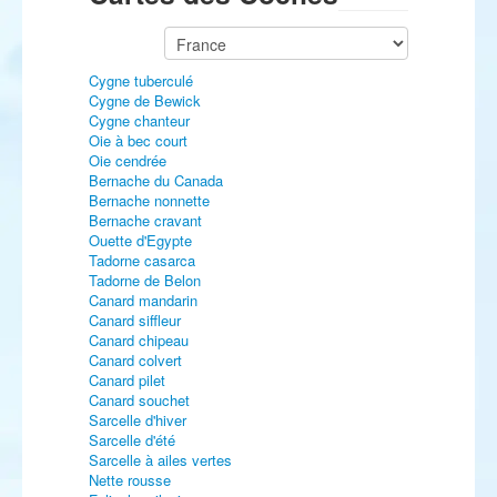
Cygne tuberculé
Cygne de Bewick
Cygne chanteur
Oie à bec court
Oie cendrée
Bernache du Canada
Bernache nonnette
Bernache cravant
Ouette d'Egypte
Tadorne casarca
Tadorne de Belon
Canard mandarin
Canard siffleur
Canard chipeau
Canard colvert
Canard pilet
Canard souchet
Sarcelle d'hiver
Sarcelle d'été
Sarcelle à ailes vertes
Nette rousse