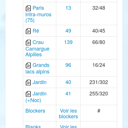
Paris
13
32/48
intra-muros
(75)
Ré
49
40/45
Crau
139
66/80
Camargue
Alpilles
Grands
96
16/24
lacs alpins
Jardin
40
231/302
Jardin
41
255/320
(+Noc)
Blockers
Voir les
#
blockers
Blanks
Voir les