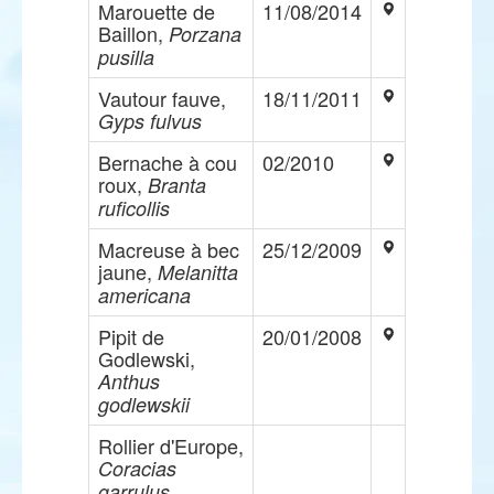
Marouette de
11/08/2014
Baillon,
Porzana
pusilla
Vautour fauve,
18/11/2011
Gyps fulvus
Bernache à cou
02/2010
roux,
Branta
ruficollis
Macreuse à bec
25/12/2009
jaune,
Melanitta
americana
Pipit de
20/01/2008
Godlewski,
Anthus
godlewskii
Rollier d'Europe,
Coracias
garrulus