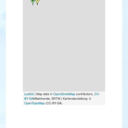
Leaflet
| Map data ©
OpenStreetMap
contributors,
CC-
BY-SA
Mitwirkende, SRTM | Kartendarstellung: ©
OpenTopoMap
(CC-BY-SA)