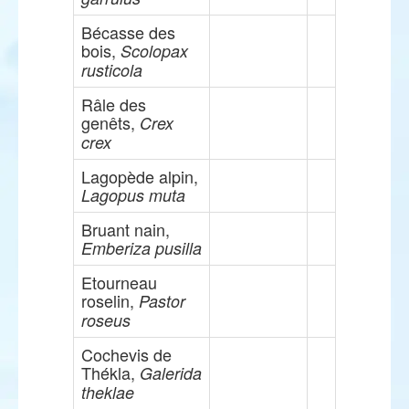
Bécasse des
bois,
Scolopax
rusticola
Râle des
genêts,
Crex
crex
Lagopède alpin,
Lagopus muta
Bruant nain,
Emberiza pusilla
Etourneau
roselin,
Pastor
roseus
Cochevis de
Thékla,
Galerida
theklae