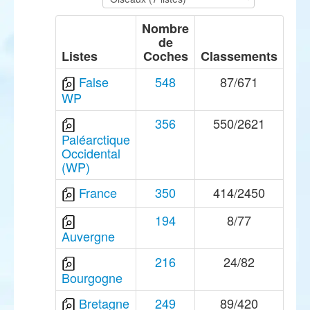
Nombre
de
Listes
Coches
Classements
False
548
87/671
WP
356
550/2621
Paléarctique
Occidental
(WP)
France
350
414/2450
194
8/77
Auvergne
216
24/82
Bourgogne
Bretagne
249
89/420